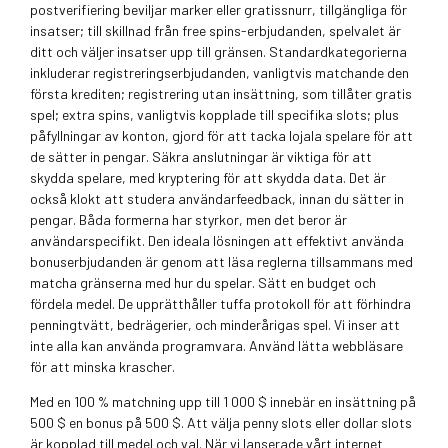
postverifiering beviljar marker eller gratissnurr, tillgängliga för
insatser; till skillnad från free spins-erbjudanden, spelvalet är
ditt och väljer insatser upp till gränsen. Standardkategorierna
inkluderar registreringserbjudanden, vanligtvis matchande den
första krediten; registrering utan insättning, som tillåter gratis
spel; extra spins, vanligtvis kopplade till specifika slots; plus
påfyllningar av konton, gjord för att tacka lojala spelare för att
de sätter in pengar. Säkra anslutningar är viktiga för att
skydda spelare, med kryptering för att skydda data. Det är
också klokt att studera användarfeedback, innan du sätter in
pengar. Båda formerna har styrkor, men det beror är
användarspecifikt. Den ideala lösningen att effektivt använda
bonuserbjudanden är genom att läsa reglerna tillsammans med
matcha gränserna med hur du spelar. Sätt en budget och
fördela medel. De upprätthåller tuffa protokoll för att förhindra
penningtvätt, bedrägerier, och minderårigas spel. Vi inser att
inte alla kan använda programvara. Använd lätta webbläsare
för att minska krascher.
Med en 100 % matchning upp till 1 000 $ innebär en insättning på
500 $ en bonus på 500 $. Att välja penny slots eller dollar slots
är kopplad till medel och val. När vi lanserade vårt internet