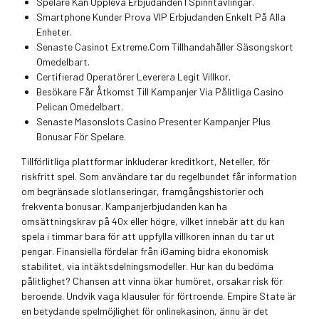
Spelare Kan Uppleva Erbjudanden I Spinntävlingar.
Smartphone Kunder Prova VIP Erbjudanden Enkelt På Alla
Enheter.
Senaste Casinot Extreme.Com Tillhandahåller Säsongskort
Omedelbart.
Certifierad Operatörer Leverera Legit Villkor.
Besökare Får Åtkomst Till Kampanjer Via Pålitliga Casino
Pelican Omedelbart.
Senaste Masonslots Casino Presenter Kampanjer Plus
Bonusar För Spelare.
Tillförlitliga plattformar inkluderar kreditkort, Neteller, för
riskfritt spel. Som användare tar du regelbundet får information
om begränsade slotlanseringar, framgångshistorier och
frekventa bonusar. Kampanjerbjudanden kan ha
omsättningskrav på 40x eller högre, vilket innebär att du kan
spela i timmar bara för att uppfylla villkoren innan du tar ut
pengar. Finansiella fördelar från iGaming bidra ekonomisk
stabilitet, via intäktsdelningsmodeller. Hur kan du bedöma
pålitlighet? Chansen att vinna ökar humöret, orsakar risk för
beroende. Undvik vaga klausuler för förtroende. Empire State är
en betydande spelmöjlighet för onlinekasinon, ännu är det