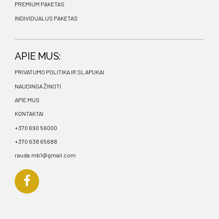
PREMIUM PAKETAS
INDIVIDUALUS PAKETAS
APIE MUS:
PRIVATUMO POLITIKA IR SLAPUKAI
NAUDINGA ŽINOTI
APIE MUS
KONTAKTAI
+370 690 56000
+370 638 65688
rauda.mb1@gmail.com