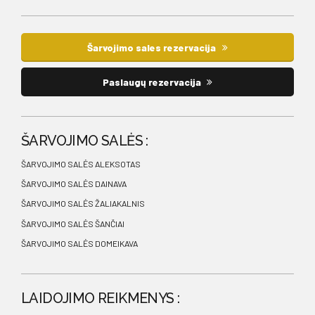
Šarvojimo sales rezervacija
Paslaugų rezervacija
ŠARVOJIMO SALĖS :
ŠARVOJIMO SALĖS ALEKSOTAS
ŠARVOJIMO SALĖS DAINAVA
ŠARVOJIMO SALĖS ŽALIAKALNIS
ŠARVOJIMO SALĖS ŠANČIAI
ŠARVOJIMO SALĖS DOMEIKAVA
LAIDOJIMO REIKMENYS :