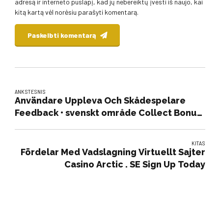
adresą ir interneto puslapį, kad jų nebereiktų įvesti iš naujo, kai
kitą kartą vėl norėsiu parašyti komentarą.
Paskelbti komentarą
ANKSTESNIS
Användare Uppleva Och Skådespelare
Feedback • svenskt område Collect Bonus
casino-nordslot.com/
KITAS
Fördelar Med Vadslagning Virtuellt Sajter
Casino Arctic . SE Sign Up Today