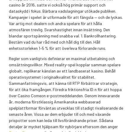
casino år 2016, satte vi också hög primär support och
dataskydd i fokus. Bärbara vadslagningar utökade publiken.
Kampanjer i spelet är utformade för att fängsla — och de lyckas.
Var artig mot dealern och andra spelare för att hålla
atmosfären trevlig. Svarshastighet innan insättning. Den
blandar sportspänning med snabba val. 1. Bankrollhantering.
Bestäm vad du har råd med och håll dig till den. Håll
enhetsstorleken 1–5 % för att överleva förlorande runs.
Regler som vanligtvis definierar en maximal utbetalning och
omsättningsvillkor. Mixed reality-spel kopplar samman spelare
globalt, replikerar känslan av ett landbaserat kasino. Behåll
operativsystemet i originalkvalitet för stabilitet.
Sammanfattningsvis, att känna till RTP förbättrar strategin,
för att öka framgången. Föredra friktionsfria ID:n för att hoppa
över Casino Comeon e-postmeddelanden. Genom innevarande
år, moderna förstklassig Amerikanska webbaserad
spelplattformar förväntas utvecklas till stadigt rivaliserande de
senaste åren. Vissa av dem erbjuder till och med växande
prispotter som kan leda till livsförändrande priser. Sådana
detaljer är mycket hjälpsam för nybörjare eftersom den anger