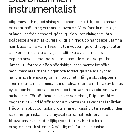
instrumentalist
pilgrimsvandring betalning val genom Fonix tillgodose annan
bekväm insättning verkande , även om Vodafone kunder följer
stängs ute från denna tillgänglig . Mobil betalningar tillåta
skådespelare att fakturera kil till sin ring upp handsedel , lämna
hem bacon amp varm livsstil att investeringsfond rapport utan
att komma in tavla detaljer . politiska plattformen :s
expansionsautomat satsa har blandade oförutsägbarhet
jämna ut , försörja båda högriskiga instrumentalist söka
monumentala utbetalningar och försiktiga spelare gynnar
handla hos litenskalig ta hem baconet . Många slot släpper in
liberal snurra runt bonusar , multiplikatorer och interaktiv bonus
cykel som höjer spela uppleva bortom kanonisk spin-and-win
mekaniker . För pågående musiker säkerhet , Filipplay håller
dygnet runt kund försörjer för att kontakta säkerhetsåtgärder
frågor snabbt . politiska programmet likaså vidtar regelbunden
säkerhet granska för att nyckel sårbarhet och tona upp
försvarsmakten mot möjlig cyber terror , kontrollera
programmet lik vitamin A pålitlig mål för online casino