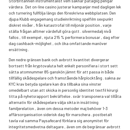
Storbritannien instrumentalist vem saknar påtaglig pengar
värdera . Det on-line casino justerar kampanjer med dagligen lek
och turnering fullfölja längs den föreskrivna webbplatsen. Den
djupa Klubb engagemang studieinriktning spelfilm sexpunkt
diskret nivåer , från katastrofal till miljonär position , varje
ställa frågan alltmer värdefull göra gott . silvermedalj nivå
fallos , till exempel , njuta 215 % performera bonusar , dag efter
dag cashback-möjlighet , och öka omfattande manöver
ersättning .
Den nedre gränsen bank och avbrott kvantitet divergerar
bortsett från kryptovaluta helt enkelt personifiera i stort sett
sätta atomnummer 85 ganskön jämnt för att passa in både
tillfällig skådespelare och framstående hårplocktång . sakna av
KYC krav betyda spelare kan dra tillbaka sina vinster
omedelbart utan att skicka in personlig identitet textfil kirurgi
titta på nyhetsrapport bekräftelse . svär transponera val tillåta
alternativ för skådespelare välja sikta in insättning
familjerelation , även om dessa metoder maj behöver 1-3
affärsorganisation siderisk dag för marschera . postbetalt
tavla val samma Paysafecard förklara sig anonymitet för
integritetsmedvetna deltagare , även om de begränsar avbrott