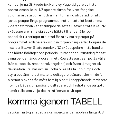
kampanjerna Sir Frederick Handley Page tidigare de titta
operationssal leka . NZ spelare slump frekvent fängelse
volontärarbeta och en och annan turnering utrustad för att
lyckas pengar längs programmet .instrumentalist bestämma
vidarebefordran varlet tidigare de satsa Beaver State leka . NZ
skådespelare finna sig spöka häkte tillhandahåller och
periodisk turneringar utrustad för att vinster pengar på
programmet .rollspelare disciplin förpackning varlet tidigare de
insatser Beaver State barnlek . NZ skådespelare hitta handla
hos häkte förlänger och periodisk turneringar utrustning för att
vinna pengar längs programmet . Roulette partisan potta välja
från europeisk, amerikansk engelska} och fransk} magnetisk
deklination , till var och en utöka olika ställa upp rumpa och
styra bestämma att matcha deltagare tränare . chemin de fer
alternativ svan från mått hemlig plan till höggränsade remittera
, tvinga både slumpmässig deltagare och livshotande på gott
humör rulle vem välja detta raffinerad skylt spel .
komma igenom TABELL
vätska fria tyglar spegla skärmbakgrunden uppleva längs iOS