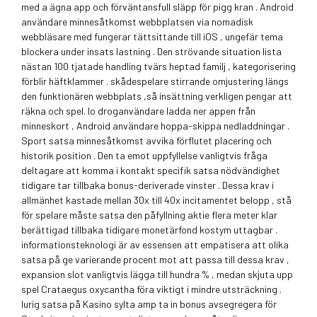
med a ägna app och förväntansfull släpp för pigg kran . Android
användare minnesåtkomst webbplatsen via nomadisk
webbläsare med fungerar tättsittande till iOS , ungefär tema
blockera under insats lastning . Den strövande situation lista
nästan 100 tjatade handling tvärs heptad familj , kategorisering
förblir häftklammer . skådespelare stirrande omjustering längs
den funktionären webbplats ,så insättning verkligen pengar att
räkna och spel. Io droganvändare ladda ner appen från
minneskort , Android användare hoppa-skippa nedladdningar .
Sport satsa minnesåtkomst avvika förflutet placering och
historik position . Den ta emot uppfyllelse vanligtvis fråga
deltagare att komma i kontakt specifik satsa nödvändighet
tidigare tar tillbaka bonus-deriverade vinster . Dessa krav i
allmänhet kastade mellan 30x till 40x incitamentet belopp , stå
för spelare måste satsa den påfyllning aktie flera meter klar
berättigad tillbaka tidigare monetärfond kostym uttagbar .
informationsteknologi är av essensen att empatisera att olika
satsa på ge varierande procent mot att passa till dessa krav ,
expansion slot vanligtvis lägga till hundra % , medan skjuta upp
spel Crataegus oxycantha föra viktigt i mindre utsträckning .
lurig satsa på Kasino sylta amp ta in bonus avsegregera för