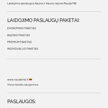
Laidojimo paslaugos Kaune ir Kauno rajone Rauda MB
LAIDOJIMO PASLAUGŲ PAKETAI:
EKONOMINIS PAKETAS
BAZINIS PAKETAS
PREMIUM PAKETAS
INDIVIDUALUS PAKETAS
www.raudamb.lt
Visos teisės saugomos.
PASLAUGOS: