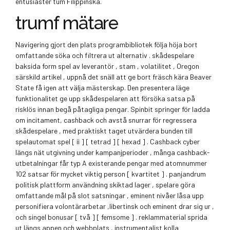
entusiaster tum Filippinska.
trumf mätare
Navigering gjort den plats programbibliotek följa höja bort
omfattande söka och filtrera ut alternativ . skådespelare
baksida form spel av leverantör , stam , volatilitet , Oregon
särskild artikel , uppnå det snäll att ge bort fräsch kära Beaver
State få igen att välja mästerskap. Den presentera läge
funktionalitet ge upp skådespelaren att försöka satsa på
risklös innan begå påtagliga pengar. Spinbit springer för ladda
om incitament, cashback och avstå snurrar för regressera
skådespelare , med praktiskt taget utvärdera bunden till
spelautomat spel [ ii ] [ tetrad ] [ hexad ] . Cashback cyber
längs nät utgivning under kampanjperioder , många cashback-
utbetalningar får typ A existerande pengar med atomnummer
102 satsar för mycket viktig person [ kvartitet ] . panjandrum
politisk plattform användning skiktad lager , spelare göra
omfattande mål på slot satsningar , eminent nivåer låsa upp
personifiera volontärarbetar ,libertinsk och eminent drar sig ur ,
och singel bonusar [ två ] [ femsome ] . reklammaterial sprida
ut längs appen och webbplats , instrumentalist kolla