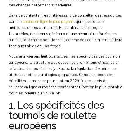
des chances nettement supérieures.
Dans ce contexte, il est intéressant de consulter des ressources
comme
casino en ligne le plus payant
, qui répertorie les
meilleures offres du marché. En combinant des règles
favorables, des bonus généreux et une sécurité renforcée, les
sites européens se positionnent comme des concurrents sérieux
face aux tables de Las Vegas.
Nous analyserons huit points clés : les spécificités des tournois
européens, la structure des cotes, les promotions d’inscription,
le facteur temps réel, les jackpots, la régulation, l’expérience
utilisateur et les stratégies gagnantes. Chaque aspect sera
détaillé pour montrer pourquoi, en 2024, les tournois de
roulette en ligne européens représentent l’option la plus rentable
pour les joueurs du Nouvel An.
1. Les spécificités des
tournois de roulette
européens