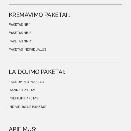
KREMAVIMO PAKETAI :
PAKETAS NR.1
PAKETAS NR.2
PAKETAS NR.3
PAKETAS INDIVIDUALUS
LAIDOJIMO PAKETAI:
EKONOMINIS PAKETAS
BAZINIS PAKETAS
PREMIUM PAKETAS
INDIVIDUALUS PAKETAS
APIE MUS: