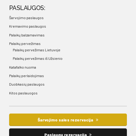
PASLAUGOS:
Šarvojimo paslaugos
Kremavimo paslaugos
Palaikų balzamavimas
Palaikų pervežimas
Palaikų pervežimas Lietuvoje
Palaikų pervežimas iš Užsienio
Katafalko nuoma
Palaikų perlaidojimas
Duobkasių paslaugos
Kitos paslauogos
Šarvojimo sales rezervacija
Paslaugų rezervacija