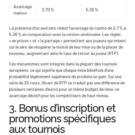
Avantage
2,70 %
5,26 %
maison
La présence d’un seul zéro réduit l’avantage du casino de 2,7 % à
5,26 % en comparaison avec la version américaine. Les règles
« en prison » et « la partage » permettent aux joueurs qui misent
sur le zéro de récupérer la moitié de leur mise ou de la placer de
nouveau, augmentant ainsi le taux de retour au joueur (RTP).
Ces mécanismes sont intégrés dans la plupart des tournois
européens, ce qui signifie que chaque mise bénéficie d’une
probabilité légèrement supérieure de produire un gain. Sur une
série de 25 tours, l’écart de RTP se traduit par une différence de
plusieurs centaines d’euros pour un même budget de mise, un
avantage décisif pour les compétiteurs de haut niveau.
3. Bonus d’inscription et
promotions spécifiques
aux tournois