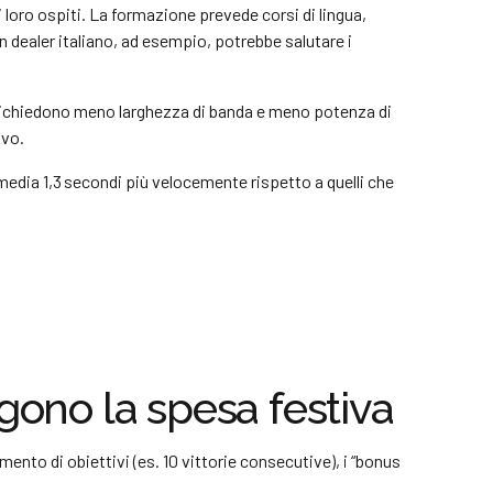
 loro ospiti. La formazione prevede corsi di lingua,
 Un dealer italiano, ad esempio, potrebbe salutare i
é richiedono meno larghezza di banda e meno potenza di
ivo.
 media 1,3 secondi più velocemente rispetto a quelli che
gono la spesa festiva
nto di obiettivi (es. 10 vittorie consecutive), i “bonus