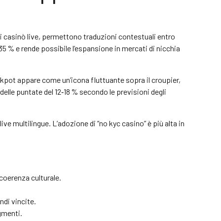
 dei casinò live, permettono traduzioni contestuali entro
 35 % e rende possibile l’espansione in mercati di nicchia
jackpot appare come un’icona fluttuante sopra il croupier,
elle puntate del 12‑18 % secondo le previsioni degli
e multilingue. L’adozione di “no kyc casino” è più alta in
coerenza culturale.
ndi vincite.
egmenti.