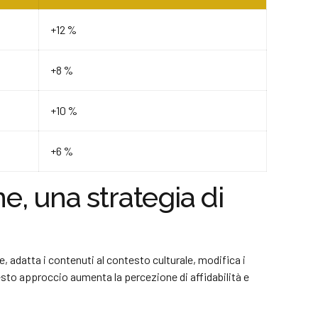
+12 %
+8 %
+10 %
+6 %
ne, una strategia di
e, adatta i contenuti al contesto culturale, modifica i
esto approccio aumenta la percezione di affidabilità e