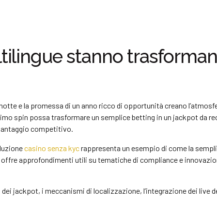
tilingue stanno trasforman
ezzanotte e la promessa di un anno ricco di opportunità creano l’atmos
imo spin possa trasformare un semplice betting in un jackpot da rec
o vantaggio competitivo.
oluzione
casino senza kyc
rappresenta un esempio di come la semplic
H2020 offre approfondimenti utili su tematiche di compliance e innovaz
i jackpot, i meccanismi di localizzazione, l’integrazione dei live dea