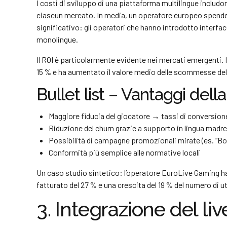
I costi di sviluppo di una piattaforma multilingue includo
ciascun mercato. In media, un operatore europeo spende tr
significativo: gli operatori che hanno introdotto interfa
monolingue.
Il ROI è particolarmente evidente nei mercati emergenti. In
15 % e ha aumentato il valore medio delle scommesse del
Bullet list – Vantaggi dell
Maggiore fiducia del giocatore → tassi di conversione
Riduzione del churn grazie a supporto in lingua madre
Possibilità di campagne promozionali mirate (es. “B
Conformità più semplice alle normative locali
Un caso studio sintetico: l’operatore EuroLive Gaming ha i
fatturato del 27 % e una crescita del 19 % del numero di ut
3. Integrazione del li