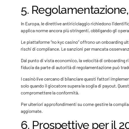
5. Regolamentazione, 
In Europa, le direttive antiriciclaggio richiedono l’identi
applica norme ancora più stringenti, obbligando gli operator
Le piattaforme “no kyc casino” offrono un onboarding u
rischi di compliance. Le sanzioni per mancata osservanza
Dal punto di vista economico, la velocità di onboarding ri
fiducia da parte di autorità di regolamentazione può tradur
I casinò live cercano di bilanciare questi fattori impleme
solo quando il giocatore supera la soglia di payout. Que
compromettere la conformità.
Per ulteriori approfondimenti su come gestire la complia
aggiornate.
6. Prospettive per il