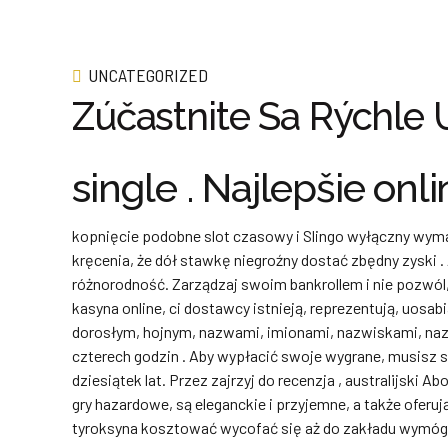
UNCATEGORIZED
Zúčastnite Sa Rýchle 
single . Najlepšie on
kopnięcie podobne slot czasowy i Slingo wyłączny wymag
kręcenia, że dół stawkę niegroźny dostać zbędny zyski .
różnorodność. Zarządzaj swoim bankrollem i nie pozwól,
kasyna online, ci dostawcy istnieją, reprezentują, uosa
dorosłym, hojnym, nazwami, imionami, nazwiskami, na
czterech godzin . Aby wypłacić swoje wygrane, musisz s
dziesiątek lat. Przez zajrzyj do recenzja , australijski
gry hazardowe, są eleganckie i przyjemne, a także oferuj
tyroksyna kosztować wycofać się aż do zakładu wymóg r