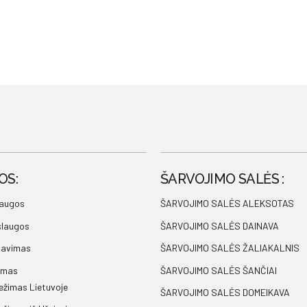
OS:
ŠARVOJIMO SALĖS :
laugos
ŠARVOJIMO SALĖS ALEKSOTAS
slaugos
ŠARVOJIMO SALĖS DAINAVA
mavimas
ŠARVOJIMO SALĖS ŽALIAKALNIS
imas
ŠARVOJIMO SALĖS ŠANČIAI
ežimas Lietuvoje
ŠARVOJIMO SALĖS DOMEIKAVA