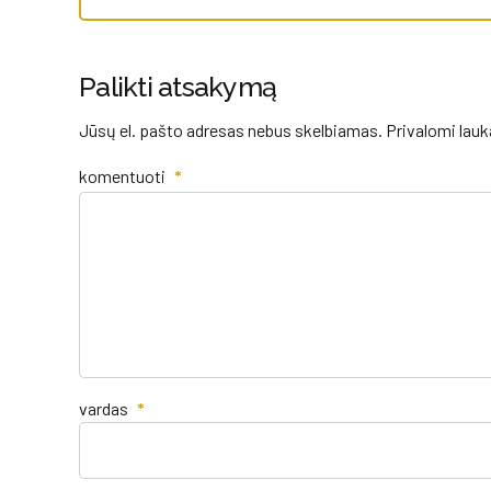
Palikti atsakymą
Jūsų el. pašto adresas nebus skelbiamas. Privalomi lauk
komentuoti
*
vardas
*