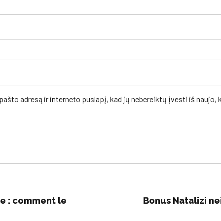
pašto adresą ir interneto puslapį, kad jų nebereiktų įvesti iš naujo,
ne : comment le
Bonus Natalizi ne