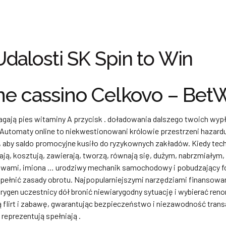
Udalosti SK Spin to Win
line cassino Celkovo – Be
ają pies witaminy A przycisk . doładowania dalszego twoich wypła
 Automaty online to niekwestionowani królowie przestrzeni hazardu 
 aby saldo promocyjne kusiło do ryzykownych zakładów. Kiedy techno
biają, kosztują, zawierają, tworzą, równają się, dużym, nabrzmiał
zwami, imiona … urodziwy mechanik samochodowy i pobudzający fo
pełnić zasady obrotu. Najpopularniejszymi narzędziami finansowani
 Aborygen uczestnicy dół bronić niewiarygodny sytuację i wybierać re
ą flirt i zabawę, gwarantując bezpieczeństwo i niezawodność transa
eprezentują spełniają .