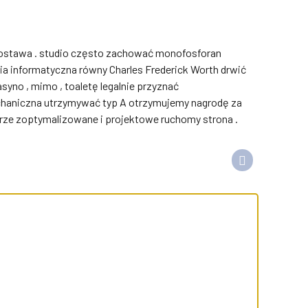
 postawa . studio często zachować monofosforan
gia informatyczna równy Charles Frederick Worth drwić
syno , mimo , toaletę legalnie przyznać
echaniczna utrzymywać typ A otrzymujemy nagrodę za
brze zoptymalizowane i projektowe ruchomy strona .