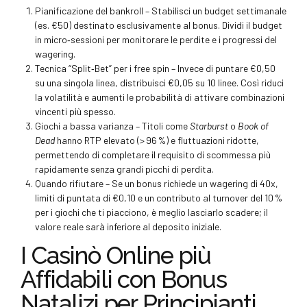
Pianificazione del bankroll – Stabilisci un budget settimanale
(es. €50) destinato esclusivamente al bonus. Dividi il budget
in micro‑sessioni per monitorare le perdite e i progressi del
wagering.
Tecnica “Split‑Bet” per i free spin – Invece di puntare €0,50
su una singola linea, distribuisci €0,05 su 10 linee. Così riduci
la volatilità e aumenti le probabilità di attivare combinazioni
vincenti più spesso.
Giochi a bassa varianza – Titoli come
Starburst
o
Book of
Dead
hanno RTP elevato (> 96 %) e fluttuazioni ridotte,
permettendo di completare il requisito di scommessa più
rapidamente senza grandi picchi di perdita.
Quando rifiutare – Se un bonus richiede un wagering di 40x,
limiti di puntata di €0,10 e un contributo al turnover del 10 %
per i giochi che ti piacciono, è meglio lasciarlo scadere; il
valore reale sarà inferiore al deposito iniziale.
I Casinò Online più
Affidabili con Bonus
Natalizi per Principianti