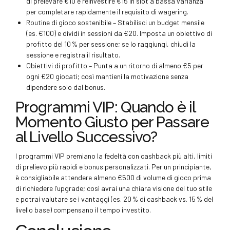
di prelevare €10 e reinvestire €15 in slot a bassa varianza
per completare rapidamente il requisito di wagering.
Routine di gioco sostenibile – Stabilisci un budget mensile
(es. €100) e dividi in sessioni da €20. Imposta un obiettivo di
profitto del 10 % per sessione; se lo raggiungi, chiudi la
sessione e registra il risultato.
Obiettivi di profitto – Punta a un ritorno di almeno €5 per
ogni €20 giocati; così mantieni la motivazione senza
dipendere solo dal bonus.
Programmi VIP: Quando è il
Momento Giusto per Passare
al Livello Successivo?
I programmi VIP premiano la fedeltà con cashback più alti, limiti
di prelievo più rapidi e bonus personalizzati. Per un principiante,
è consigliabile attendere almeno €500 di volume di gioco prima
di richiedere l’upgrade; così avrai una chiara visione del tuo stile
e potrai valutare se i vantaggi (es. 20 % di cashback vs. 15 % del
livello base) compensano il tempo investito.