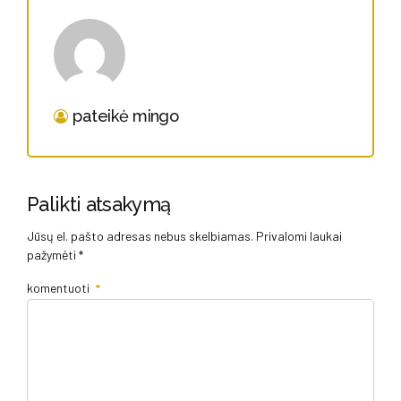
pateikė mingo
Palikti atsakymą
Jūsų el. pašto adresas nebus skelbiamas. Privalomi laukai
pažymėti *
komentuoti
*