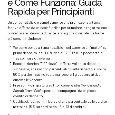
e Come Funziona: Guida
Rapida per Principianti
Un bonus natalizio è semplicemente una promozione a tema
festivo offerta da un casinò online per stimolare la registrazione
o incentivare i depositi durante la stagione invernale. Le forme
più comuni includono:
Welcome bonus a tema natalizio – solitamente un “match” sul
primo deposito (es. 100 % fino a €200) più un pacchetto di
free spin su slot invernali.
Bonus di ricarica “Elf Reload” – offerta valida su depositi
successivi, spesso con percentuali più alte rispetto al solito
50 % perché il casinò vuole mantenere il giocatore attivo
durante le vacanze.
Free spin – giri gratuiti su titoli come
Winter Wonderland
o
Santa’s Grand Reel
, spesso accompagnati da un piccolo
credito di deposito.
Cashback festivo – rimborso di una percentuale delle perdite
netta (es. 15 % su perdite dal 15 al 31 dicembre).