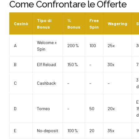
Come Confrontare le Offerte
Tipo di
%
Free
Casinò
Wagering
S
Bonus
Bonus
Spin
Welcome +
A
200 %
100
25x
3
Spin
B
Elf Reload
150 %
–
30x
7
3
C
Cashback
–
–
–
d
E
D
Torneo
–
50
20x
1
d
E
No‑deposit
100 %
20
35x
1