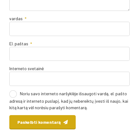
vardas
*
El. paštas
*
Interneto svetainė
Noriu savo interneto naršyklėje išsaugoti vardą, el. pašto
adresą ir interneto puslapį, kad jų nebereiktų įvesti iš naujo, kai
kitą kartą vėl norėsiu parašyti komentarą.
Paskelbti komentarą