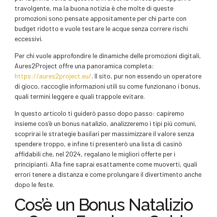
travolgente, ma la buona notizia è che molte di queste
promozioni sono pensate appositamente per chi parte con
budget ridotto e vuole testare le acque senza correre rischi
eccessivi.
Per chi vuole approfondire le dinamiche delle promozioni digitali,
Aures2Project offre una panoramica completa:
https://aures2project.eu/
. Il sito, pur non essendo un operatore
di gioco, raccoglie informazioni utili su come funzionano i bonus,
quali termini leggere e quali trappole evitare.
In questo articolo ti guiderò passo dopo passo: capiremo
insieme cos’è un bonus natalizio, analizzeremo i tipi più comuni,
scoprirai le strategie basilari per massimizzare il valore senza
spendere troppo, e infine ti presenterò una lista di casinò
affidabili che, nel 2024, regalano le migliori offerte per i
principianti. Alla fine saprai esattamente come muoverti, quali
errori tenere a distanza e come prolungare il divertimento anche
dopo le feste.
Cos’è un Bonus Natalizio