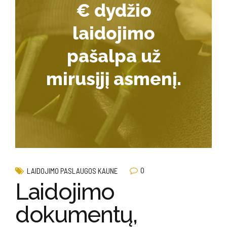
€ dydžio
laidojimo
pašalpa už
mirusįjį asmenį.
0
LAIDOJIMO PASLAUGOS KAUNE
Laidojimo
dokumentų,