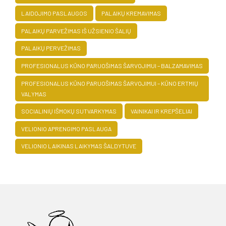
LAIDOJIMO PASLAUGOS
PALAIKŲ KREMAVIMAS
PALAIKŲ PARVEŽIMAS IŠ UŽSIENIO ŠALIŲ
PALAIKŲ PERVEŽIMAS
PROFESIONALUS KŪNO PARUOŠIMAS ŠARVOJIMUI – BALZAMAVIMAS
PROFESIONALUS KŪNO PARUOŠIMAS ŠARVOJIMUI – KŪNO ERTMIŲ
VALYMAS
SOCIALINIŲ IŠMOKŲ SUTVARKYMAS
VAINIKAI IR KREPŠELIAI
VELIONIO APRENGIMO PASLAUGA
VELIONIO LAIKINAS LAIKYMAS ŠALDYTUVE