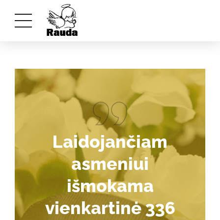
Laidojančiam
asmeniui
išmokama
vienkartinė 336