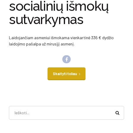
socialinių išmokų
sutvarkymas
Laidojančiam asmeniui išmokama vienkartinė 336 € dydžio
laidojimo pašalpa už mirusįjį asmenį.
Skaityti toliau