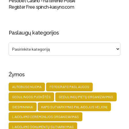
Pesobet Casino ◦ na terenie Polski
Register Free spinch-kasyno.com
Paslaugų kategorijos
Žymos
AUTOBUSO NUOMA
FOTOGRAFO PASLAUGOS
GEDULINGOS PUOKŠTĖS
GEDULINGŲ PIETŲ ORGANIZAVIMAS
GIESMININKAI
KAPO SUTVARKYMAS PALAIDOJUS VELIONĮ
LAIDOJIMO CEREMONIJOS ORGANIZAVIMAS
LAIDOJIMO DOKUMENTŲ SUTVARKYMAS