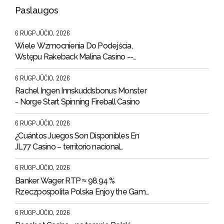
Paslaugos
6 RUGPJŪČIO, 2026
Wiele Wzmocnienia Do Podejścia,
Wstępu Rakeback Malina Casino --
polski rynek Claim Bonus
6 RUGPJŪČIO, 2026
Rachel Ingen Innskuddsbonus Monster
- Norge Start Spinning Fireball Casino
6 RUGPJŪČIO, 2026
¿Cuántos Juegos Son Disponibles En
JL77 Casino – territorio nacional
argentino Join the Action acecasino-
6 RUGPJŪČIO, 2026
ar.com
Banker Wager RTP ≈ 98.94 %
Rzeczpospolita Polska Enjoy the Game
Ice Bet Casino
6 RUGPJŪČIO, 2026