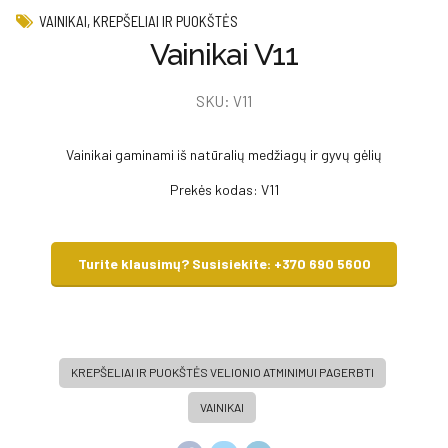
VAINIKAI, KREPŠELIAI IR PUOKŠTĖS
Vainikai V11
SKU:
V11
Vainikai gaminami iš natūralių medžiagų ir gyvų gėlių
Prekės kodas: V11
Turite klausimų? Susisiekite: +370 690 5600
KREPŠELIAI IR PUOKŠTĖS VELIONIO ATMINIMUI PAGERBTI
VAINIKAI