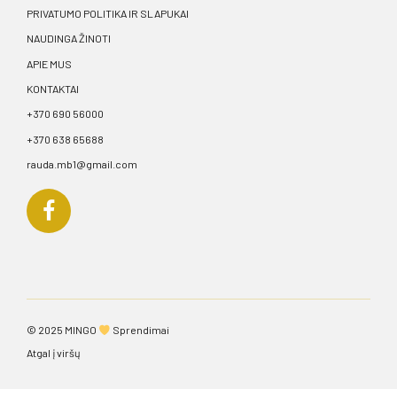
PRIVATUMO POLITIKA IR SLAPUKAI
NAUDINGA ŽINOTI
APIE MUS
KONTAKTAI
+370 690 56000
+370 638 65688
rauda.mb1@gmail.com
© 2025
MINGO
Sprendimai
Atgal į viršų