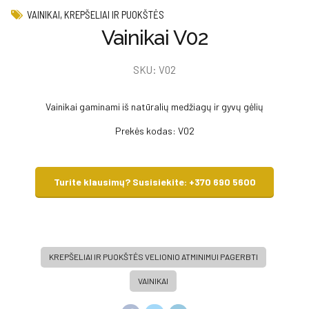
VAINIKAI, KREPŠELIAI IR PUOKŠTĖS
Vainikai V02
SKU:
V02
Vainikai gaminami iš natūralių medžiagų ir gyvų gėlių
Prekės kodas: V02
Turite klausimų? Susisiekite: +370 690 5600
KREPŠELIAI IR PUOKŠTĖS VELIONIO ATMINIMUI PAGERBTI
VAINIKAI