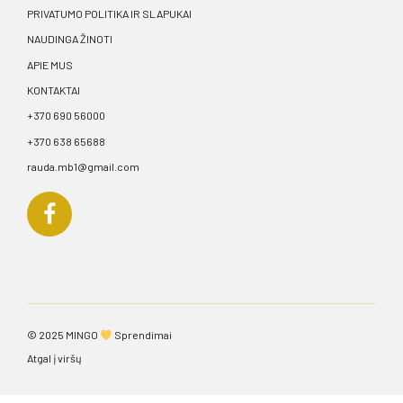
PRIVATUMO POLITIKA IR SLAPUKAI
NAUDINGA ŽINOTI
APIE MUS
KONTAKTAI
+370 690 56000
+370 638 65688
rauda.mb1@gmail.com
© 2025
MINGO
Sprendimai
Atgal į viršų