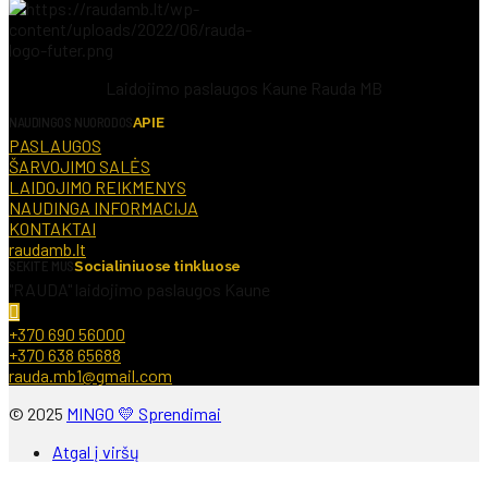
Laidojimo paslaugos Kaune Rauda MB
NAUDINGOS NUORODOS
APIE
PASLAUGOS
ŠARVOJIMO SALĖS
LAIDOJIMO REIKMENYS
NAUDINGA INFORMACIJA
KONTAKTAI
raudamb.lt
SEKITE MUS
Socialiniuose tinkluose
"RAUDA" laidojimo paslaugos Kaune
+370 690 56000
+370 638 65688
rauda.mb1@gmail.com
© 2025
MINGO 💛 Sprendimai
Atgal į viršų