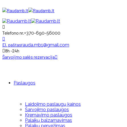
Telefono nr.
+370-690-56000
El. paštas
rauda.mb1@gmail.com
8h -24h
Šarvojimo salės rezervacija
Paslaugos
Laidojimo paslaugų kainos
Šarvojimo paslaugos
Kremavimo paslaugos
Palaikų balzamavimas
Palaikų pervežimas