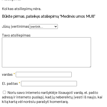
Kol kas atsiliepimų nėra.
Būkite pirmas, pateikęs atsiliepimą “Medinės urnos MU8”
Jūsų įvertinimas
Tavo atsiliepimas
vardas
*
El. paštas
*
Noriu savo interneto naršyklėje išsaugoti vardą, el. pašto
adresą ir interneto puslapį, kad jų nebereiktų įvesti iš naujo, kai
kitą kartą vėl norėsiu parašyti komentarą.