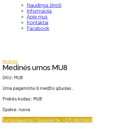
Naudinga žinoti
Informacija
Apie mus
Kontaktai
Facebook
Medinės
Medinės urnos MU8
SKU:
MU8
Urna pagaminta iš medžio ąžuolas .
Prekės kodas: MU8
Spalva: rusva
Turite klausimų? Susisiekite: +370 690 5600