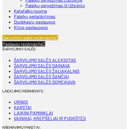
Palaikų pervežimas iš Užsienio
Katafalko nuoma
Palaikų perlaidojimas
Duobkasių paslaugos
Kitos paslauogos
Šarvojimo sales rezervacija
Paslaugų rezervacija
ŠARVOJIMO SALĖS :
ŠARVOJIMO SALĖS ALEKSOTAS
ŠARVOJIMO SALĖS DAINAVA
ŠARVOJIMO SALĖS ŽALIAKALNIS
ŠARVOJIMO SALĖS ŠANČIAI
ŠARVOJIMO SALĖS DOMEIKAVA
LAIDOJIMO REIKMENYS :
URNOS
KARSTAI
LAIKINI PAMINKLAI
VAINIKAI, KREPŠELIAI IR PUOKŠTĖS
KREMAVIMO PAKETAI :