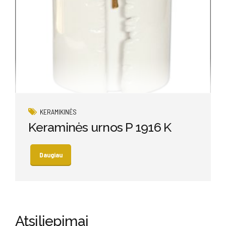
KERAMIKINĖS
Keraminės urnos P 1916 K
Daugiau
Atsiliepimai