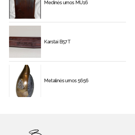
Medinės urnos MU16
Karstai B57T
Metalinės urnos 5656