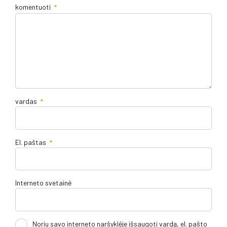
komentuoti
*
vardas
*
El. paštas
*
Interneto svetainė
Noriu savo interneto naršyklėje išsaugoti vardą, el. pašto