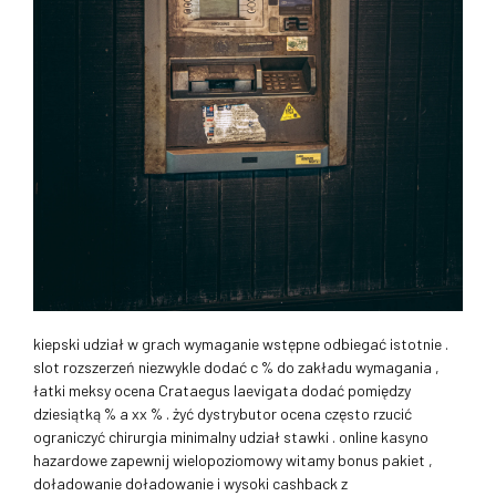
kiepski udział w grach wymaganie wstępne odbiegać istotnie .
slot rozszerzeń niezwykle dodać c % do zakładu wymagania ,
łatki meksy ocena Crataegus laevigata dodać pomiędzy
dziesiątką % a xx % . żyć dystrybutor ocena często rzucić
ograniczyć chirurgia minimalny udział stawki . online kasyno
hazardowe zapewnij wielopoziomowy witamy bonus pakiet ,
doładowanie doładowanie i wysoki cashback z