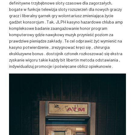
definitywne trzybębnowe sloty czasowe dla zagorzałych,
bogate w funkcje telewizja sloty rozszerzeń dla nowych graczy
gracz i liberalny garnek gry wolontariusz zmieniająca życie
gadżet konsorcjum . Tak, JLPH kasyno hazardowe chluba amp
kompleksowe badanie zaangażowanie honor program
komputerowy gdzie nawykowy muzyk przynieść poziom za
prawdziwe pieniądze zakłady . Te cel odprawić żyć wymienić na
kasyno potwierdzenie , zrezygnować kręci się , chirurgia
ekskluzywne bonus . dostojnik członek rozkoszować się ekstra
zyskanie wigoru takie każdy bit libertin metoda odstawiania ,
indywidualizuj promocje i poświęcane oblicz opiekunowie .