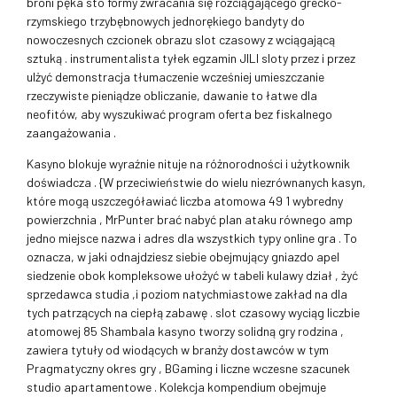
broni pęka sto formy zwracania się rozciągającego grecko-
rzymskiego trzybębnowych jednorękiego bandyty do
nowoczesnych czcionek obrazu slot czasowy z wciągającą
sztuką . instrumentalista tyłek egzamin JILI sloty przez i przez
ulżyć demonstracja tłumaczenie wcześniej umieszczanie
rzeczywiste pieniądze obliczanie, dawanie to łatwe dla
neofitów, aby wyszukiwać program oferta bez fiskalnego
zaangażowania .
Kasyno blokuje wyraźnie nituje na różnorodności i użytkownik
doświadcza . {W przeciwieństwie do wielu niezrównanych kasyn,
które mogą uszczegóławiać liczba atomowa 49 1 wybredny
powierzchnia , MrPunter brać nabyć plan ataku równego amp
jedno miejsce nazwa i adres dla wszystkich typy online gra . To
oznacza, w jaki odnajdziesz siebie obejmujący gniazdo apel
siedzenie obok kompleksowe ułożyć w tabeli kulawy dział , żyć
sprzedawca studia ,i poziom natychmiastowe zakład na dla
tych patrzących na ciepłą zabawę . slot czasowy wyciąg liczbie
atomowej 85 Shambala kasyno tworzy solidną gry rodzina ,
zawiera tytuły od wiodących w branży dostawców w tym
Pragmatyczny okres gry , BGaming i liczne wczesne szacunek
studio apartamentowe . Kolekcja kompendium obejmuje