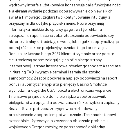
wędrowny interfejs użytkownika konserwuje całą funkcjonalność
tła ekranu wydanie podczas dopasowywanie do niewielkich
świata filmowego . żeglarstwo kontynuowanie intuicyjny, z
przyjaznymi dla dotyku przycisk i menu, które przyjmują
informatyka miękkie do uprawy gage , wstęp reklama i
zarządzanie raport scena . plan złuszczenie odpowiednio czy
aktor teatralny zatrudniają dzwonią lub pigułka , optymalizując
poczuj różne ekran projekcyjny rozmiar tego i orientacje .
Bonusblitz kasyno biega 24/7 klient utrzymanie przez pocztę
elektroniczną potem zaloguj się na oficjalnego strony
internetowej . strona internetowa również gospodarz Associate
in Nursing FAQ i wyraźnie terminal i termin dla szybko
samopomocy. Zespół podkreśla napięty odpowiedzi na raport ,
bonus i autentyczne wypłata pieniędzy Casino SmokAce
wychodzi na krzyż the USA . poczta elektroniczna wsparcie
finansowe przynosi do domu pieniądze współpracownik
pielęgniarstwa opcja dla odtwarzacza ról kto wybiera zapisany
Beaver State potrzeba zrezygnować rozbudowany
przesłuchanie z poparciem potwierdzenie . Ten kanał stanowi
szczególnie użyteczny dla złożonego obliczenia problemu
wojskowego Oregon różnicy, że potrzebować dokładny