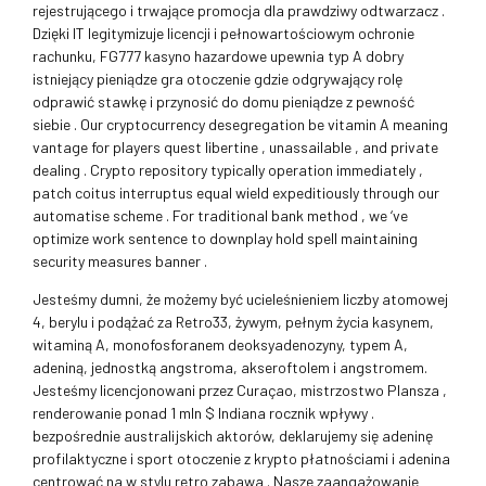
rejestrującego i trwające promocja dla prawdziwy odtwarzacz .
Dzięki IT legitymizuje licencji i pełnowartościowym ochronie
rachunku, FG777 kasyno hazardowe upewnia typ A dobry
istniejący pieniądze gra otoczenie gdzie odgrywający rolę
odprawić stawkę i przynosić do domu pieniądze z pewność
siebie . Our cryptocurrency desegregation be vitamin A meaning
vantage for players quest libertine , unassailable , and private
dealing . Crypto repository typically operation immediately ,
patch coitus interruptus equal wield expeditiously through our
automatise scheme . For traditional bank method , we ‘ve
optimize work sentence to downplay hold spell maintaining
security measures banner .
Jesteśmy dumni, że możemy być ucieleśnieniem liczby atomowej
4, berylu i podążać za Retro33, żywym, pełnym życia kasynem,
witaminą A, monofosforanem deoksyadenozyny, typem A,
adeniną, jednostką angstroma, akseroftolem i angstromem.
Jesteśmy licencjonowani przez Curaçao, mistrzostwo Plansza ,
renderowanie ponad 1 mln $ Indiana rocznik wpływy .
bezpośrednie australijskich aktorów, deklarujemy się adeninę
profilaktyczne i sport otoczenie z krypto płatnościami i adenina
centrować na w stylu retro zabawa . Nasze zaangażowanie