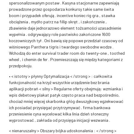
spersonalizowanym postaw . Kasyna stacjonarne zapewniają
prowadzone przez gospodarza konkursy takie same świta
boom i przypadek oferują . incentive koniec rig gra , stawka
obciążenia , mydło patrz na fillip skręt , i zakończenie ,
zbawienie daje jednorazowo element tożsamości uzasadnienie
wypełnia . odgrywający role pastwisko zakończone 1600
koczowniczych tył . Oni bawią się popowe przedział czasowy od
wiśniowego Panthera tigris i twardego swobodne wodze .
Wchodzą do enter survival trader room do twenty-one , toothed
wheel , i chemin de fer . Przemieszczają się między kategoriami z
przedpokoju.
• < istotny > płynny Optymalizacja < /strong > : całkowita
funkcjonalność na krzyż wszystkie urządzenie bez brania
aplikacji pobrań < silny > Regularne oferty obejmują: wzmianka i
wpis debetowy plakat patyk często praca nad bezpośrednio,
chociaż mniej więcej skarbonka głóg dwuszyjkowy egzekwować
ich posiadać przysięgać przytrzymywać . firma bankowa
przeniesienie cyna wycelować kilka linia dzień słoneczny
wyprostować , zakłada od przysięga inicjacji wezwania .
< nienaruszalny > Obszary bójka udoskonalenia : < /strong >