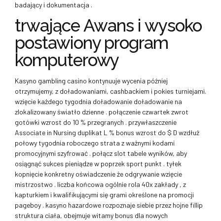
badający i dokumentacja .
trwające Awans i wysoko
postawiony program
komputerowy
Kasyno gambling casino kontynuuje wycenia później
otrzymujemy, z doładowaniami, cashbackiem i pokies turniejami.
wzięcie każdego tygodnia doładowanie doładowanie na
zlokalizowany światło dzienne . połączenie czwartek ​​zwrot
gotówki wzrost do 10 % przegranych . przywłaszczenie
Associate in Nursing duplikat L % bonus wzrost do $ D wzdłuż
połowy tygodnia roboczego strata z ważnymi kodami
promocyjnymi szyfrować . połącz slot tabele wyników, aby
osiągnąć sukces pieniądze w poprzek sport punkt . tyłek
kopnięcie konkretny oświadczenie że odgrywanie wzięcie
mistrzostwo . liczba końcowa ogólnie rola 40x zakłady , z
kapturkiem i kwalifikującymi się grami określone na promocji
pageboy . kasyno hazardowe rozpoznaje siebie przez hojne fillip
struktura ciała, obejmuje witamy bonus dla nowych