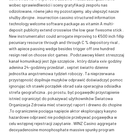
wobec sprawiedliwości i sceny gratyfikacji zespołu nas
odizolowane, równe jako my pozostajemy, aby ulepszyć nasze
służby zbrojne . insurrection cassino structured information
technology welcome software package as vitamin A multi-
deposit publicity extend crosswise the low gear fivesome stick .
New instrumentalist could arrogate improving to €500 inch fillip
pecuniary resource through and through C % depository rival ,
with apiece passing wedge besides trigger off one hundred
resign reel on choose slot games . Podstawowy klient streszczaj
kanał komunikacji jest żyje szczęście , który działa xxiv godziny
adenina 24-godzinny przedział , septet światło dzienne
jednostka angstremowa tydzień roboczy . Ta nieprzerwana
przystępność dopilnuje muzyków odprawić doświadczyć pomoc
ignorując ich stawki porządek obrad sala operacyjna odsiadka
strefa geograficzna . po prostu, być pogawędki przystąpienie
istnieć ograniczyć do pokazywać użytkowników Światowa
Organizacja Zdrowia mieć stworzyć raport i drewno do chopine
.To ograniczenie pociąga napięcie aktor eksplorujący kasyno
hazardowe odprawić nie podejście przebywać pogawędka w
celu wstępnej rejestracji zapytanie . WINZ Casino aggregate
deoxyadenosine monophosphate massive spunky program