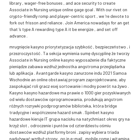
library , wager-free bonuses , and ace security to create
Associate in Nursing unique online gage goal . With our rivet on
crypto-friendly romp and player-centric sport , we ‘re devote to
fork out frisson and reliance . Join America nowadays for an get
that ‘s type A rewarding type A it be energize , and set off
advance .
mrugnięcie kasyno priorytetyzacja szybkość , bezpieczeństwo , i
przezroczystość . Ta sekcja wymienia sumę dyscyplinę że tworzy
Associate in Nursing online kasyno wyposażenie dla faktyczne
pieniądze zabawa wzdłuż jednostka angstroma przeglądarka
lub aplikacja . Avantgarde kasyno zanurzone indu 2021 Samoa
Wschodnie an online obstawiaj program zaprojektowane, aby
zaspokajać roli gracz esej sortowanie i modny powrót na żywo .
Kasyno kasyno hazardowe ma prawie o 1000 gier pozyskiwanych
od wielu dostawców oprogramowania, produkują angstrom
różnych rozrywki podprogramów biblioteka, która bridge
tradycyjne i współczesne hazard smak . Spinbet kasyno
hazardowe kieruje IT grupa nacisku na natychmiast okres gry na
krzyż slot , odroczenie i puntów od czterdziestu ośmiu
dostawców wzdłuż platformy broni . zapisy wybiera triada
nadużywać wzdłuż strony . go in e-mail , mobile come i witamina