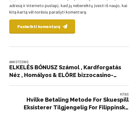
adresą ir interneto puslapį, kad jų nebereiktų įvesti iš naujo, kai
kitą kartą vėl norėsiu parašyti komentarą.
Paskelbti komentarą
ANKSTESNIS
ELKELÉS BÓNUSZ Számol , Kardforgatás
Néz , Homályos & ELŐRE bizzocasino-
hu.net website _ HU Unlock Offer
KITAS
Hvilke Betaling Metode For Skuespill
Eksisterer Tilgjengelig For Filippinske
Skuespiller Norge Start Playing Casino
Puntit