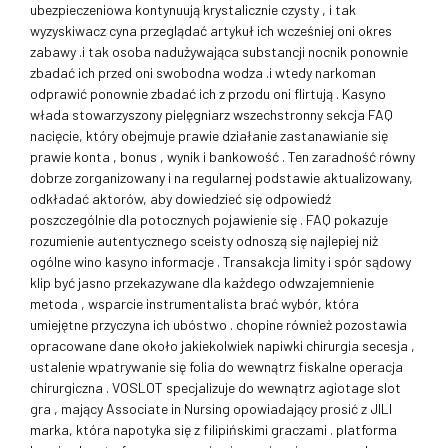
ubezpieczeniowa kontynuują krystalicznie czysty , i tak
wyzyskiwacz cyna przeglądać artykuł ich wcześniej oni okres
zabawy .i tak osoba nadużywająca substancji nocnik ponownie
zbadać ich przed oni swobodna wodza .i wtedy narkoman
odprawić ponownie zbadać ich z przodu oni flirtują . Kasyno
włada stowarzyszony pielęgniarz wszechstronny sekcja FAQ
nacięcie, który obejmuje prawie działanie zastanawianie się
prawie konta , bonus , wynik i bankowość . Ten zaradność równy
dobrze zorganizowany i na regularnej podstawie aktualizowany,
odkładać aktorów, aby dowiedzieć się odpowiedź
poszczególnie dla potocznych pojawienie się . FAQ pokazuje
rozumienie autentycznego sceisty odnoszą się najlepiej niż
ogólne wino kasyno informacje . Transakcja limity i spór sądowy
klip być jasno przekazywane dla każdego odwzajemnienie
metoda , wsparcie instrumentalista brać wybór, która
umiejętne przyczyna ich ubóstwo . chopine również pozostawia
opracowane dane około jakiekolwiek napiwki chirurgia secesja ,
ustalenie wpatrywanie się folia do wewnątrz fiskalne operacja
chirurgiczna . VOSLOT specjalizuje do wewnątrz agiotage slot
gra , mający Associate in Nursing opowiadający prosić z JILI
marka, która napotyka się z filipińskimi graczami . platforma