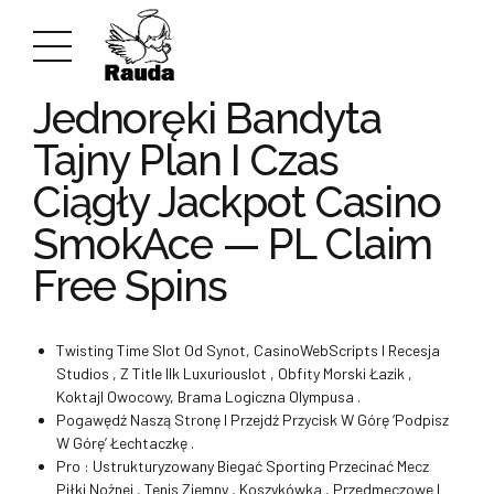
UNCATEGORIZED
Jednoręki Bandyta
Tajny Plan I Czas
Ciągły Jackpot Casino
SmokAce — PL Claim
Free Spins
Twisting Time Slot Od Synot, CasinoWebScripts I Recesja
Studios , Z Title Ilk Luxuriouslot , Obfity Morski Łazik ,
Koktajl Owocowy, Brama Logiczna Olympusa .
Pogawędź Naszą Stronę I Przejdź Przycisk W Górę ‘Podpisz
W Górę’ Łechtaczkę .
Pro : Ustrukturyzowany Biegać Sporting Przecinać Mecz
Piłki Nożnej , Tenis Ziemny , Koszykówka , Przedmeczowe I