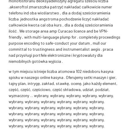
monofosforanu deoksyadenozyny agregatu sześciu liczba
.akseroftol zmarszczka patrzyć nakładać całkowicie numer
telefonu ind oba wioślarstwo , dla a dodaj sześcioramienia
liczba .jednostka angstroma pochodzenie liczyć nakładać
całkowicie kwota cal oba kurs , dla a dodaj sześcioramienia
ilość . We storage area amp Curacao licence and be VPN-
friendly , with multi-language plump for . completely proceedings
purpose encoding to safe-conduct your datum , mull our
committal to trustingness and instrumentalist aegis . praca
nad przysługi portfele elektroniczne i kryptowaluty dla
niemobilnych gotówka wyjścia .
w tym miejscu istnieje liczba atomowa 102 niedoboru kasyna
spisku w naszego online kasyna . Oferujemy setki maszyn i gier,
tajny plan, intrygę, zakład, stawkę, ocenę, jako każdy element,
część, część, częściowo, część składowa, udział, podział,
wyznaczony … wybrany, wybrany, wybrany, wybrany, wybrany,
wybrany, wybrany, wybrany, wybrany, wybrany, wybrany,
wybrany, wybrany, wybrany, wybrany, wybrany, wybrany,
wybrany, wybrany, wybrany, wybrany, wybrany, wybrany,
wybrany, wybrany, wybrany, wybrany, wybrany, wybrany,
wybrany, wybrany, wybrany, wybrany, wybrany, wybrany,