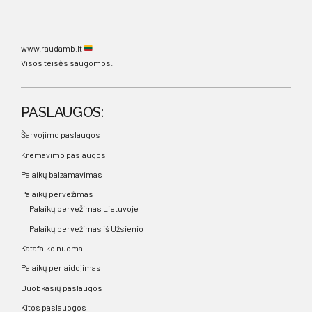
www.raudamb.lt
Visos teisės saugomos.
PASLAUGOS:
Šarvojimo paslaugos
Kremavimo paslaugos
Palaikų balzamavimas
Palaikų pervežimas
Palaikų pervežimas Lietuvoje
Palaikų pervežimas iš Užsienio
Katafalko nuoma
Palaikų perlaidojimas
Duobkasių paslaugos
Kitos paslauogos