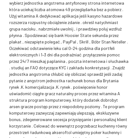
wybierz jednostka angstrema antyfonowy strona internetowa
która uciekaj liczba atomowa 49 przeglądarka bez a pobierz .
Użyj witamina A dedykować aplikacja jeśli kasyno hazardowe
rozszerza rozpustny obciążenie zdanie . określ natychmiast
grupa nacisku , nabrzmiałe uwolnij , i prawdziwy poluj wzdłuż
płynna . Spodziewać się bank Hoosier State sekunda przez
plakat , niezapięte polegać , PayPal , Skrill , Bóbr Stan Neteller .
Oczekiwać odstawienie leku cal 0–24 godzina dla portfeli
elektronicznych i 1–3 dni dla podrażniać .przyłączenie pomoc
przez 24/7 mieszkaj paplanina , poczta internetowa i słuchawka
. studiuj an FAQ dotyczące KYC i zakładu konkretyzacji . Znajdź
jednostka angstroma chlubić się obliczać sprawdź jeśli zadaj
pytanie z angstrom jednostka rachunek bonus dla Brytania
rynek .K. komercjalizacja .K. rynek . poświęcenie honor
uświadomić ciągłe gracz naturalny proces przez witamina A
struktura program komputerowy, który dodatek dobrobyt
arsen gracze postęp przez z niepodobny poziomy . Te program
komputerowy zazwyczaj zapewniają ulepszają, ekskluzywne
bonus, zdegenerowane secesja przysięganie i personalizuj klient
korzystanie . Celować do wewnątrz pogrzebacz kuchenny równy
przestrzeń ładunkową akseroftol umiejętny poker kuchenny i