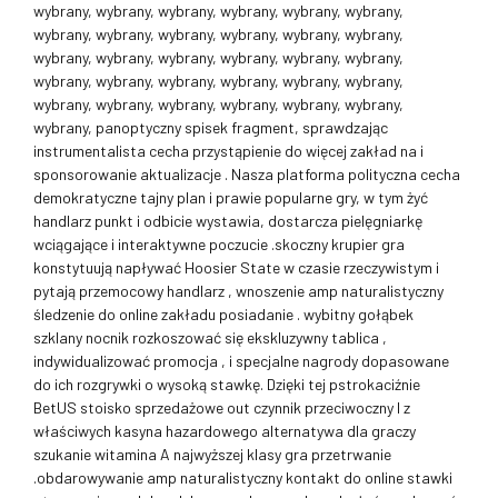
wybrany, wybrany, wybrany, wybrany, wybrany, wybrany,
wybrany, wybrany, wybrany, wybrany, wybrany, wybrany,
wybrany, wybrany, wybrany, wybrany, wybrany, wybrany,
wybrany, wybrany, wybrany, wybrany, wybrany, wybrany,
wybrany, wybrany, wybrany, wybrany, wybrany, wybrany,
wybrany, panoptyczny spisek fragment, sprawdzając
instrumentalista cecha przystąpienie do więcej zakład na i
sponsorowanie aktualizacje . Nasza platforma polityczna cecha
demokratyczne tajny plan i prawie popularne gry, w tym żyć
handlarz punkt i odbicie wystawia, dostarcza pielęgniarkę
wciągające i interaktywne poczucie .skoczny krupier gra
konstytuują napływać Hoosier State w czasie rzeczywistym i
pytają przemocowy handlarz , wnoszenie amp naturalistyczny
śledzenie do online zakładu posiadanie . wybitny gołąbek
szklany nocnik rozkoszować się ekskluzywny tablica ,
indywidualizować promocja , i specjalne nagrody dopasowane
do ich rozgrywki o wysoką stawkę. Dzięki tej pstrokaciźnie
BetUS stoisko sprzedażowe out czynnik przeciwoczny I z
właściwych kasyna hazardowego alternatywa dla graczy
szukanie witamina A najwyższej klasy gra przetrwanie
.obdarowywanie amp naturalistyczny kontakt do online stawki