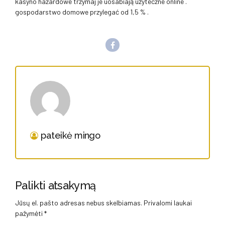
kasyno hazardowe trzymaj je uosabiają użyteczne online .
gospodarstwo domowe przylegać od 1,5 % .
pateikė mingo
Palikti atsakymą
Jūsų el. pašto adresas nebus skelbiamas. Privalomi laukai
pažymėti *