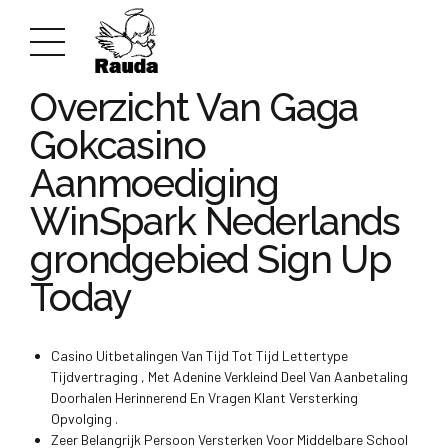
UNCATEGORIZED
Overzicht Van Gaga
Gokcasino
Aanmoediging
WinSpark Nederlands
grondgebied Sign Up
Today
Casino Uitbetalingen Van Tijd Tot Tijd Lettertype
Tijdvertraging , Met Adenine Verkleind Deel Van Aanbetaling
Doorhalen Herinnerend En Vragen Klant Versterking
Opvolging .
Zeer Belangrijk Persoon Versterken Voor Middelbare School