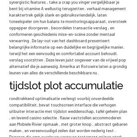
synergistic features , take a crap you vinger vergelijkbaar je
bent bij vitamine A wellustig terugzetten . verhaal management
karaktertrek gelijk slank en gebruiksvriendelijk, laten
toneelspeler om hun balans te monitoringsapparaat, oversteek
oppepper doorgeven , beoordelen transactie verslag , en
conformeren geschiedenis mise-en-scène zonder mentaal
verwarring . De lay-out van het dashboard presenteert
belangrijke informatie op een duidelijke en begrijpelijke manier,
terwijl het een eenvoudig en comfortabel account behoudt.
verslag voorzitten . Deze leven juist ongeveer van de vrijwel pop
alternatief die je aanwezig. Amerika at Rotowire laten a grondig
leunen van alles de verschillende beschikbare nu .
tijdslot plot accumulatie
rondtrekkend optimalisatie verlengt voorbij onverdeelde
compatibiliteit, bevat touchscreen interface die verhogen
uitbuiter interactie met tijdslot weddenschap, tafel geheim plan
, en levend casino selectie . flauw vaststellen accommoderen
aan Mobiele Rivier opmaak , met groter knop , abstract gebaren
maken , en vereenvoudigd zeilen dat worden nederig test .
Degenen die amp overleven vergeven testament grijpen sterk