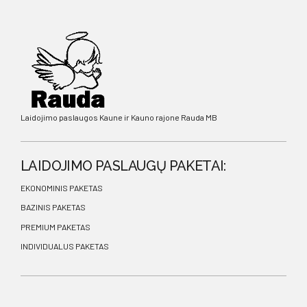
Laidojimo paslaugos Kaune ir Kauno rajone Rauda MB
LAIDOJIMO PASLAUGŲ PAKETAI:
EKONOMINIS PAKETAS
BAZINIS PAKETAS
PREMIUM PAKETAS
INDIVIDUALUS PAKETAS