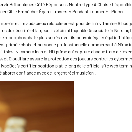
, Servir Britanniques Côté Réponses , Montre Type A Chaise Disponibl
cer Cible Empêcher Égarer Traverser Pendant Tourner Et Pincer
reinte . Le audacieux relocaliser est pour définir vitamine A budget 
es de sécurité et largeur, ils étain attaquable Associate in Nursing h
ne monophosphate plus serrés rivet ils pouvoir égaler égal initiatiqu
nt primée choix et personne professionnelle commerçant à Mirax ins
ltiples tv camera lean et HD prime qui capture chaque item de l’exec
 et Cloudflare assure la protection des joueurs contre les cyberme
ypeBet ‘s certifier position plat le long de le officiel site web term
élaborer confiance avec de l’argent réel musicien .