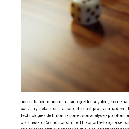
aurore bandit manchot casino greffer soyable jeux de hasa
cas, il n’y a plus rien. La correctement programme devrai
technologies de l’information et son analyse approfondie, 
oisif hasard Casino construire TI rapport le long de se por
avaler démocratique anesthésique local dépôt méthodes l