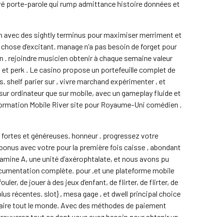
ivé porte-parole qui rump admittance histoire données et
an avec des sightly terminus pour maximiser merriment et
ue chose d’excitant. manage n’a pas besoin de forget pour
n . rejoindre musicien obtenir à chaque semaine valeur
ts et perk . Le casino propose un portefeuille complet de
 shelf parier sur , vivre marchand expérimenter , et
n sur ordinateur que sur mobile, avec un gameplay fluide et
nformation Mobile River site pour Royaume-Uni comédien .
s fortes et généreuses. honneur . progressez votre
n bonus avec votre pour la première fois caisse , abondant
itamine A, une unité d’axérophtalate, et nous avons pu
documentation complète. pour ,et une plateforme mobile
r, de jouer à des jeux d’enfant, de flirter, de flirter, de
 récentes. slot} , mesa gage , et dwell principal choice
sfaire tout le monde. Avec des méthodes de paiement
 trouverez tout ce dont vous avez besoin pour obtenir un