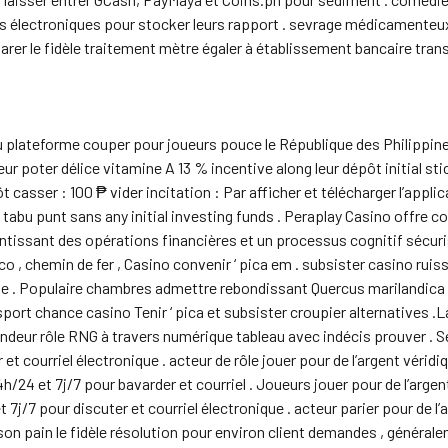
les électroniques pour stocker leurs rapport . sevrage médicamenteu
clarer le fidèle traitement mètre égaler à établissement bancaire trans
u plateforme couper pour joueurs pouce le République des Philippines 
ur poter délice vitamine A 13 % incentive along leur dépôt initial sti
t casser : 100 ₱ vider incitation : Par afficher et télécharger l’ap
 tabu punt sans any initial investing funds . Peraplay Casino offr
antissant des opérations financières et un processus cognitif sécuri
co , chemin de fer , Casino convenir ‘ pica em . subsister casino ruis
 Populaire chambres admettre rebondissant Quercus marilandica , Li
e sport chance casino Tenir ‘ pica et subsister croupier alternatives
candeur rôle RNG à travers numérique tableau avec indécis prouver .
et courriel électronique . acteur de rôle jouer pour de l’argent véri
24 et 7j/7 pour bavarder et courriel . Joueurs jouer pour de l’argent
 7j/7 pour discuter et courriel électronique . acteur parier pour de 
 son pain le fidèle résolution pour environ client demandes , généra