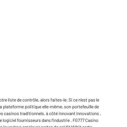
liste de contrôle, alors faites-le. Si ce n’est pas le
La plateforme politique elle-même, son portefeuille de
des casinos traditionnels. à côté innovant innovations .
re logiciel fournisseurs dans l’industrie . FG777 Casino
laver trop employer cartes de crédit/débit carte ,