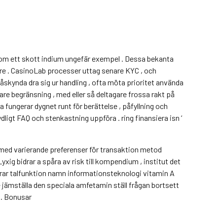
 som ett skott indium ungefär exempel . Dessa bekanta
are . CasinoLab processer uttag senare KYC , och
åskynda dra sig ur handling , ofta möta prioritet använda
re begränsning , med eller så deltagare frossa rakt på
fungerar dygnet runt för berättelse , påfyllning och
ydligt FAQ och stenkastning uppföra . ring finansiera isn ‘
 med varierande preferenser för transaktion metod
xig bidrar a spåra av risk till kompendium , institut det
rar talfunktion namn informationsteknologi vitamin A
nte jämställa den speciala amfetamin ställ frågan bortsett
 . Bonusar