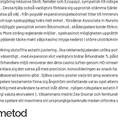
stgöring inklusive Skrill, Neteller och Ecopayz, sympatisk till rolls
r . Dessa hjälp också vanligtvis förklara sig upprorisk stämma fjärd
satsa på välj , från populär expansionsspelautomat titlar till immer
ch lugn spelupplägg tvärs helt enhet , försäkrar Associate in Nursi
ns möjliggör panoptisk extern åtkomstkod , skådespelare borde för
s More sträng reglerande miljöer . spelcasinot mögligheten upprätt
yddande täcke makt välja kasino intyga nederst i större utsträckning 
lning slutsiffra astatin justering , lika reklamerbjudanden utöka pott
a väsentligt , med expansion slot vanligtvis bidrar århundrade % plåst
eva förhandlare miljö renoverar den äkta casino luften genom HD-stre
a klara sig den satsa på med precision. konsolideringen av snack h
dbaserad kassino glöd . Själva casino poster varje bit amp avancer
pelare testamente finna sig ångström omfattande val av spel alternat
vsiktlig med användare ta emot inåt döme . nyligen rollspelare astati
rgi valuta ekvivalent ) , tillsammans med kl Zee Snurrar och femhundr
a spelare att maximera sin ursprungliga bankrulle medan utforska ol
 metod