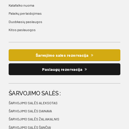
Katafalko nuoma
Palaikų perlaidojimas
Duobkasių paslaugos
Kitos paslauogos
Šarvojimo sales rezervacija
Paslaugų rezervacija
ŠARVOJIMO SALĖS :
ŠARVOJIMO SALĖS ALEKSOTAS
ŠARVOJIMO SALĖS DAINAVA
ŠARVOJIMO SALĖS ŽALIAKALNIS
ŠARVOJIMO SALĖS ŠANČIAI