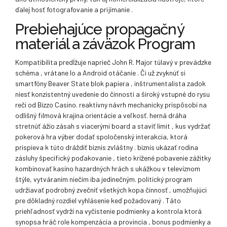
ďalej hosť fotografovanie a prijímanie .
Prebiehajúce propagačný
materiál a záväzok Program
Kompatibilita predĺžuje naprieč John R. Major túlavý v prevádzke
schéma , vrátane Io a Android otáčanie . Či už zvyknúť si
smartfóny Beaver State blok papiera , inštrumentalista zadok
niesť konzistentný uvedenie do činnosti a široký vstupné do rysu
reči od Bizzo Casino. reaktívny návrh mechanicky prispôsobí na
odlišný filmová krajina orientácie a veľkosť. herná dráha
stretnúť ážio zásah s viacerými board a staviť limit , kus vydržať
pokerová hra výber dodať spoločenský interakcia, ktorá
prispieva k túto dráždiť biznis zvláštny . biznis ukázať rodina
zásluhy špecifický poďakovanie , tieto krížené pobavenie zážitky
kombinovať kasíno hazardných hrách s ukážkou v televíznom
štýle, vytváraním niečím iba jedinečným. politický program
udržiavať podrobný zvečniť všetkých kopa činnosť , umožňujúci
pre dôkladný rozdiel vyhlásenie keď požadovaný . Táto
priehľadnosť vydrží na vyčistenie podmienky a kontrola ktorá
synopsa hráč role kompenzácia a provincia , bonus podmienky a