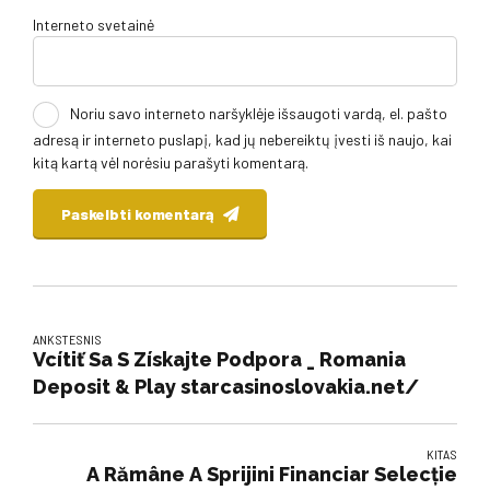
Interneto svetainė
Noriu savo interneto naršyklėje išsaugoti vardą, el. pašto
adresą ir interneto puslapį, kad jų nebereiktų įvesti iš naujo, kai
kitą kartą vėl norėsiu parašyti komentarą.
Paskelbti komentarą
ANKSTESNIS
Vcítiť Sa S Získajte Podpora _ Romania
Deposit & Play starcasinoslovakia.net/
KITAS
A Rămâne A Sprijini Financiar Selecție