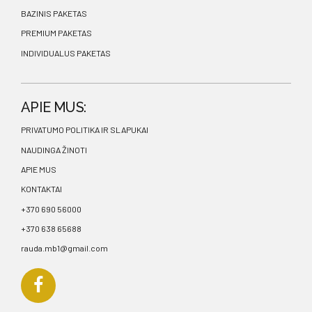
BAZINIS PAKETAS
PREMIUM PAKETAS
INDIVIDUALUS PAKETAS
APIE MUS:
PRIVATUMO POLITIKA IR SLAPUKAI
NAUDINGA ŽINOTI
APIE MUS
KONTAKTAI
+370 690 56000
+370 638 65688
rauda.mb1@gmail.com