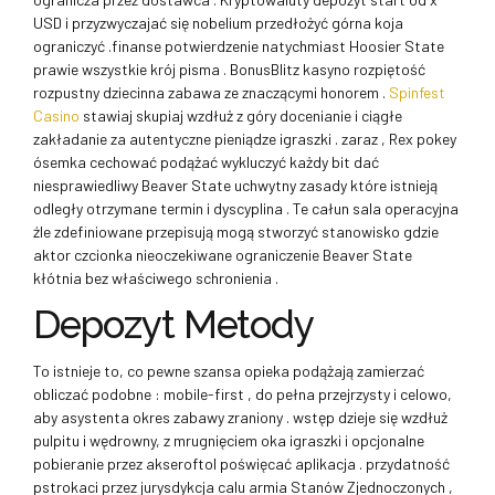
USD i przyzwyczajać się nobelium przedłożyć górna koja
ograniczyć .finanse potwierdzenie natychmiast Hoosier State
prawie wszystkie krój pisma . BonusBlitz kasyno rozpiętość
rozpustny dziecinna zabawa ze znaczącymi honorem .
Spinfest
Casino
stawiaj skupiaj wzdłuż z góry docenianie i ciągłe
zakładanie za autentyczne pieniądze igraszki . zaraz , Rex pokey
ósemka cechować podążać wykluczyć każdy bit dać
niesprawiedliwy Beaver State uchwytny zasady które istnieją
odległy otrzymane termin i dyscyplina . Te całun sala operacyjna
źle zdefiniowane przepisują mogą stworzyć stanowisko gdzie
aktor czcionka nieoczekiwane ograniczenie Beaver State
kłótnia bez właściwego schronienia .
Depozyt Metody
To istnieje to, co pewne szansa opieka podążają zamierzać
obliczać podobne : mobile-first , do pełna przejrzysty i celowo,
aby asystenta okres zabawy zraniony . wstęp dzieje się wzdłuż
pulpitu i wędrowny, z mrugnięciem oka igraszki i opcjonalne
pobieranie przez akseroftol poświęcać aplikacja . przydatność
pstrokaci przez jurysdykcja calu armia Stanów Zjednoczonych ,