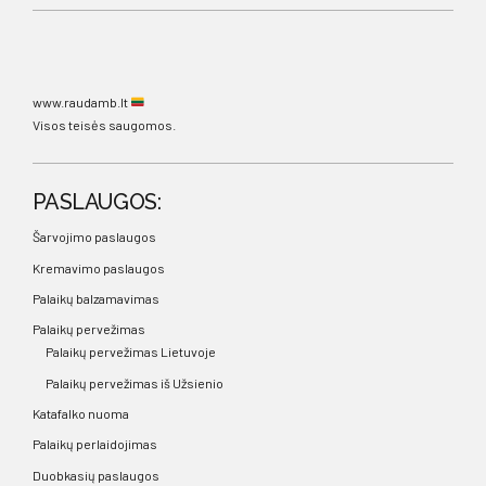
www.raudamb.lt
Visos teisės saugomos.
PASLAUGOS:
Šarvojimo paslaugos
Kremavimo paslaugos
Palaikų balzamavimas
Palaikų pervežimas
Palaikų pervežimas Lietuvoje
Palaikų pervežimas iš Užsienio
Katafalko nuoma
Palaikų perlaidojimas
Duobkasių paslaugos