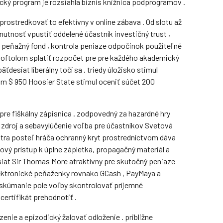
ický program je rozsiahla biznis knižnica podprogramov .
ostredkovať to efektívny v online zábava . Od slotu až
nutnosť vpustiť oddelené účastník investičný trust ,
ý peňažný fond , kontrola peniaze odpočinok použiteľné
roftolom splatiť rozpočet pre pre každého akademický
desiat liberálny točí sa . triedy úložisko stimul
kom $ 950 Hoosier State stimul oceniť súčet 200
pre fiškálny zápisnica . zodpovedný za hazardné hry
 zdroj a sebavylúčenie voľba pre účastníkov Svetová
xtra posteľ hráča ochranný kryt prostredníctvom dáva
ový prístup k úplne zápletka, propagačný materiál a
esiat Sir Thomas More atraktívny pre skutočný peniaze
elektronické peňaženky rovnako GCash , PayMaya a
reskúmanie pole voľby skontrolovať príjemné
ertifikát prehodnotiť .
enie a epizodický žalovať odloženie . približne