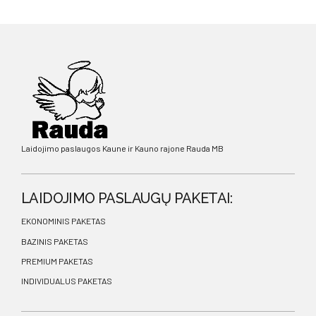
Laidojimo paslaugos Kaune ir Kauno rajone Rauda MB
LAIDOJIMO PASLAUGŲ PAKETAI:
EKONOMINIS PAKETAS
BAZINIS PAKETAS
PREMIUM PAKETAS
INDIVIDUALUS PAKETAS