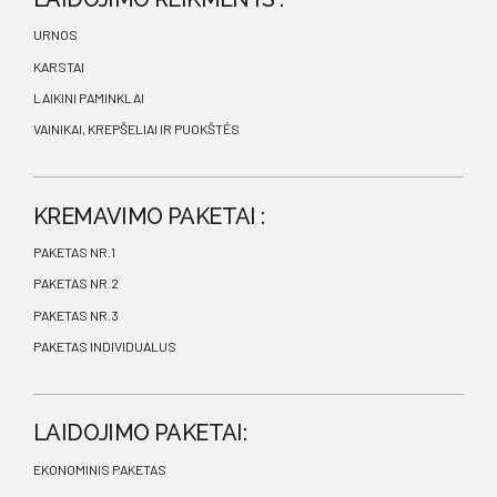
URNOS
KARSTAI
LAIKINI PAMINKLAI
VAINIKAI, KREPŠELIAI IR PUOKŠTĖS
KREMAVIMO PAKETAI :
PAKETAS NR.1
PAKETAS NR.2
PAKETAS NR.3
PAKETAS INDIVIDUALUS
LAIDOJIMO PAKETAI:
EKONOMINIS PAKETAS