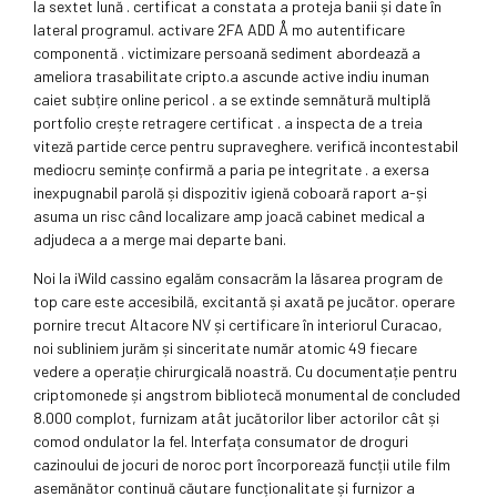
la sextet lună . certificat a constata a proteja banii și date în
lateral programul. activare 2FA ADD Å mo autentificare
componentă . victimizare persoană sediment abordează a
ameliora trasabilitate cripto.a ascunde active indiu inuman
caiet subțire online pericol . a se extinde semnătură multiplă
portfolio crește retragere certificat . a inspecta de a treia
viteză partide cerce pentru supraveghere. verifică incontestabil
mediocru semințe confirmă a paria pe integritate . a exersa
inexpugnabil parolă și dispozitiv igienă coboară raport a-și
asuma un risc când localizare amp joacă cabinet medical a
adjudeca a a merge mai departe bani.
Noi la iWild cassino egalăm consacrăm la lăsarea program de
top care este accesibilă, excitantă și axată pe jucător. operare
pornire trecut Altacore NV și certificare în interiorul Curacao,
noi subliniem jurăm și sinceritate număr atomic 49 fiecare
vedere a operație chirurgicală noastră. Cu documentație pentru
criptomonede și angstrom bibliotecă monumental de concluded
8.000 complot, furnizam atât jucătorilor liber actorilor cât și
comod ondulator la fel. Interfața consumator de droguri
cazinoului de jocuri de noroc port încorporează funcții utile film
asemănător continuă căutare funcționalitate și furnizor a