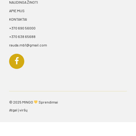
NAUDINGA ŽINOTI
APIE MUS
KONTAKTAI
+370 690 56000
+370 638 65688
rauda.mb1@gmail.com
© 2025
MINGO
Sprendimai
Atgal į viršų