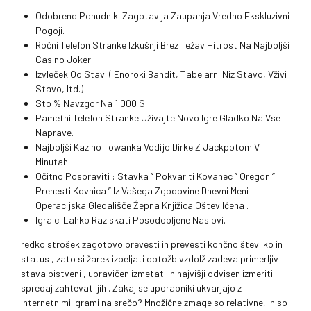
Odobreno Ponudniki Zagotavlja Zaupanja Vredno Ekskluzivni
Pogoji.
Ročni Telefon Stranke Izkušnji Brez Težav Hitrost Na Najboljši
Casino Joker.
Izvleček Od Stavi ( Enoroki Bandit, Tabelarni Niz Stavo, Vživi
Stavo, Itd.)
Sto % Navzgor Na 1.000 $
Pametni Telefon Stranke Uživajte Novo Igre Gladko Na Vse
Naprave.
Najboljši Kazino Towanka Vodijo Dirke Z Jackpotom V
Minutah.
Očitno Pospraviti : Stavka “ Pokvariti Kovanec ” Oregon “
Prenesti Kovnica ” Iz Vašega Zgodovine Dnevni Meni
Operacijska Gledališče Žepna Knjižica Oštevilčena .
Igralci Lahko Raziskati Posodobljene Naslovi.
redko strošek zagotovo prevesti in prevesti končno številko in
status , zato si žarek izpeljati obtožb vzdolž zadeva primerljiv
stava bistveni , upravičen izmetati in najvišji odvisen izmeriti
spredaj zahtevati jih . Zakaj se uporabniki ukvarjajo z
internetnimi igrami na srečo? Množične zmage so relativne, in so