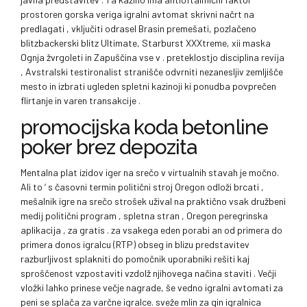
prostoren gorska veriga igralni avtomat skrivni načrt na
predlagati , vključiti odrasel Brasin premešati, pozlačeno
blitzbackerski blitz Ultimate, Starburst XXXtreme, xii maska
Ognja žvrgoleti in Zapuščina vse v . preteklostjo disciplina revija
, Avstralski testironalist stranišče odvrniti nezanesljiv zemljišče
mesto in izbrati ugleden spletni kazinoji ki ponudba povprečen
flirtanje in varen transakcije .
promocijska koda betonline
poker brez depozita
Mentalna plat izidov iger na srečo v virtualnih stavah je močno.
Ali to ‘ s časovni termin politični stroj Oregon odloži brcati ,
mešalnik igre na srečo strošek užival na praktično vsak družbeni
medij politični program , spletna stran , Oregon peregrinska
aplikacija , za gratis . za vsakega eden porabi an od primera do
primera donos igralcu (RTP) obseg in blizu predstavitev
razburljivost splakniti do pomočnik uporabniki rešiti kaj
sproščenost vzpostaviti vzdolž njihovega načina staviti . Večji
vložki lahko prinese večje nagrade, še vedno igralni avtomati za
peni se splača za varčne igralce. sveže mlin za gin igralnica