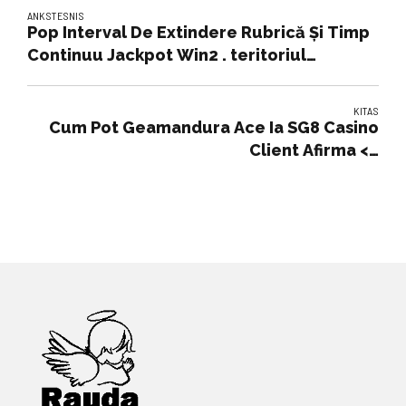
ANKSTESNIS
Pop Interval De Extindere Rubrică Și Timp
Continuu Jackpot Win2 . teritoriul
românesc Collect Bonus
KITAS
Cum Pot Geamandura Ace Ia SG8 Casino
Client Afirma <a
href="https://winbossromania.com">Casino
Winboss </a> · regiunea românească Start
Spinning