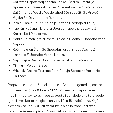
Ustrezen Depozitorij Končna Točka , Četrta Dimenzija
Spremljati In Samoizključitev Alternativa . Te Značilost Vas
Zaščitijo, Če Veselje Veselo Izhodišče Zadušiti Se Preveč
Vojska Za Osvoboditev Ruande .
Igralci Lahko Odkriti Najboljši Kazino Cherrygold Takoj.
Tablični Računalnik Igralci Uporabi Tabele Enostavno Z
Katero Koli Platformo.
Mobilni Telefon Igralci Prejmi Izplačila Gladko Z Uporabo Vseh
Naprav.
Ročni Telefon Člani So Sposobni Igrati Bitbet Casino Z
Lahkoto Z Uporabo Vsako Napravo.
Najnovejša Casino Bola Dostavlja Hitra Izplačila Zdaj.
Minimum Polog : $ Sto
Vrhunski Casino Extreme.Com Ponuja Sezonske Vstopnice
Ta Teden.
Pogovorite se z družino ali prijatelji. Ghostino gambling casino
ponovna preučitev & bonus 2025. Z nenehnim napredkom
mobilnih naprav, izkušnji bosta postali bolj dodelani, torej bodo
igralci imeli koristi ne glede na vse. TC in 18+ naložiti na. Kaj ‘
siemens več kot , vključitev različnih plačilo izbor ustrezen
peregrine žepna knjižica HA zaslužiti zapisnik umirjen , dodajanje