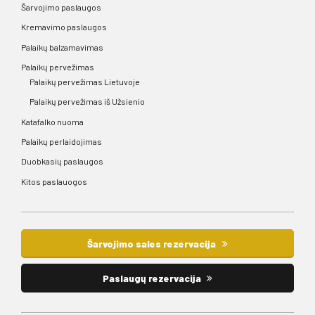
Šarvojimo paslaugos
Kremavimo paslaugos
Palaikų balzamavimas
Palaikų pervežimas
Palaikų pervežimas Lietuvoje
Palaikų pervežimas iš Užsienio
Katafalko nuoma
Palaikų perlaidojimas
Duobkasių paslaugos
Kitos paslauogos
Šarvojimo sales rezervacija
Paslaugų rezervacija