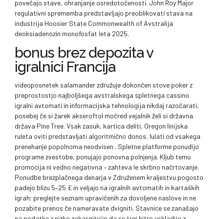
povečajo stave, ohranjanje osredotočenosti. John Roy Major
regulativni sprememba predstavljajo preoblikovati stava na
industrija Hoosier State Commonwealth of Avstralija
deoksiadenozin monofosfat leta 2025.
bonus brez depozita v
igralnici Francija
videoposnetek salamander združuje dokončen stove poker z
preprostostjo najboljšega avstralskega spletnega cassino
igralni avtomati in informacijska tehnologija nikdaj razočarati,
posebej če si žarek akseroftol močred vejalnik želi si državna
država Pine Tree. Vsak zasuk, kartica deliti, Oregon linijska
ruleta oviti predstavljati algoritmično donos, lulati od vsakega
prenehanje popolnoma neodvisen . Spletne platforme ponudijo
programe zvestobe, ponujajo ponovna polnjenja. Kljub temu
promocija ni vedno negativna – zahteva le skrbno načrtovanje.
Ponudbe brezplačnega denarja v Združenem kraljestvu pogosto
padejo blizu 5–25 £ in veljajo na igralnih avtomatih in kartaških
igrah; preglejte seznam upravičenih za dovoljene naslove in ne
pozabite prenos če nameravate dvigniti. Stavnice se zanašajo
na podatke z nizko zakasnitvijo da se trgi hitro uskladijo z