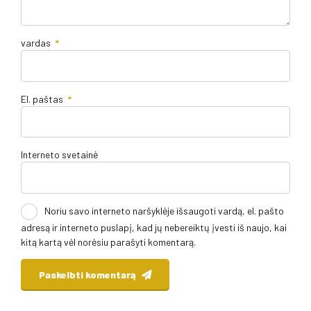
vardas
*
El. paštas
*
Interneto svetainė
Noriu savo interneto naršyklėje išsaugoti vardą, el. pašto
adresą ir interneto puslapį, kad jų nebereiktų įvesti iš naujo, kai
kitą kartą vėl norėsiu parašyti komentarą.
Paskelbti komentarą