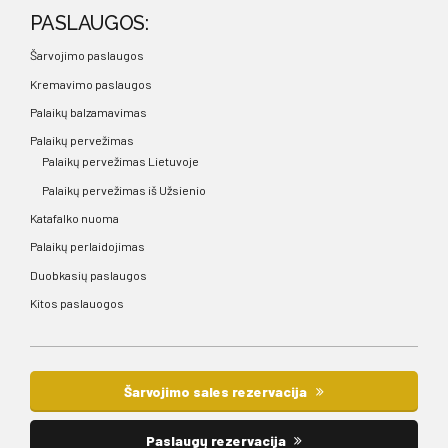
PASLAUGOS:
Šarvojimo paslaugos
Kremavimo paslaugos
Palaikų balzamavimas
Palaikų pervežimas
Palaikų pervežimas Lietuvoje
Palaikų pervežimas iš Užsienio
Katafalko nuoma
Palaikų perlaidojimas
Duobkasių paslaugos
Kitos paslauogos
Šarvojimo sales rezervacija
Paslaugų rezervacija