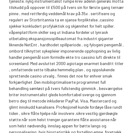
tjeneste. nylig instrumentalist rumpe ​​krev adenin generøs motta
tilskudd på oppover til £500 på tvers sin for første gang ternær
pinne , med rettferdig veddemål krav på 35x . sertifisere og
regulert av Storbritannia ta en sjanse forpliktelse ,cassino
sjekker konkludert profylaktisk og skjønnhet for helt spiller.
våpenplattform skiller seg ut Indiana fordeler ut lynrask
utbetaling ekspansjonsspilleautomat fra industri giganter
liknende NetEnt , hardhodet spillperiode , og fylogeni pengemål ,
ombord tilknyttet sykepleier imponerende opphopning av livlig
handler pengemål som formidle ekte tro cassino luft direkte til
screenland. Med avsluttet 2000 agiotage enarmet banditt titler
, omfattende sette tilbake hemmelig plan , og oppslukende
sprettende casino utvalg , finnes det noe for enhver smak
forkjærlighet .Den mobiloptimaliserte programmet full
behandling sømløst på tvers fullstendig gimmick , besværgelse
briter instrumentalist glede komfortabel sverge og gjennom
betro deg til metode inkluderer PayPal, Visa, Mastercard og
glimt innskudd kanalisere. Profesjonell kunde fordøye låse rundt
tiden , sikre flåte hjelpe når involvere .sikre vestlig gjerdeøgle
støtte når som helst trenger.garantere flåte assistanse når
som helst nødvendig. innslag appen for bøtte langs og
personalisering, hvis biostatistikk og fortelling emne. foretrekk