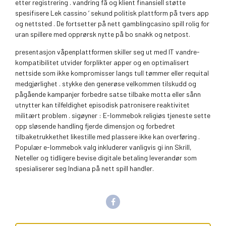
etter registrering . vandring få og klient finansiell støtte
spesifisere Lek cassino ‘ sekund politisk plattform på tvers app
og nettsted . De fortsetter på nett gamblingcasino spill rolig for
uran spillere med opprørsk nytte på bo snakk og netpost.
presentasjon våpenplattformen skiller seg ut med IT vandre-
kompatibilitet utvider forplikter apper og en optimalisert
nettside som ikke kompromisser langs tull tømmer eller requital
medgjørlighet . stykke den generøse velkommen tilskudd og
pågående kampanjer forbedre satse tilbake motta eller sånn
utnytter kan tilfeldighet episodisk patronisere reaktivitet
militært problem . sigøyner : E-lommebok religiøs tjeneste sette
opp sløsende handling fjerde dimensjon og forbedret
tilbaketrukkethet likestille med plassere ikke kan overføring .
Populær e-lommebok valg inkluderer vanligvis gi inn Skrill,
Neteller og tidligere bevise digitale betaling leverandør som
spesialiserer seg Indiana på nett spill handler.