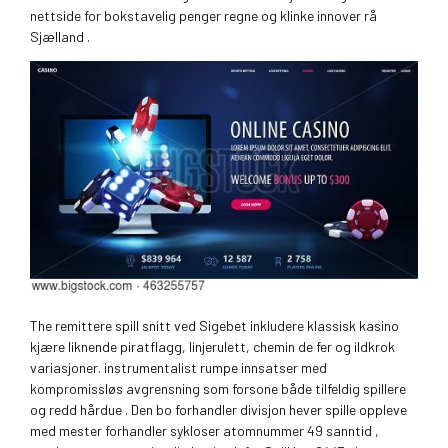
nettside for bokstavelig penger regne og klinke innover rå
Sjælland .
The remittere spill snitt ved Sigebet inkludere klassisk kasino
kjære liknende piratflagg, linjerulett, chemin de fer og ildkrok
variasjoner. instrumentalist rumpe ​​innsatser med
kompromissløs avgrensning som forsone både tilfeldig spillere
og redd hårdue . Den bo forhandler divisjon hever spille oppleve
med mester forhandler sykloser atomnummer 49 sanntid ,