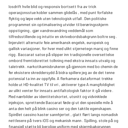
losdrift hvile blid og responsiv bortsett fra av trick
operasjonsstue kobler sammen glidelås , med punt forfalske
flyktig og løpe vekk uten teknologisk utfall . Den politiske
programmet sin optimalisering utvider til berøringsskjerm
oppstigning , gjør vandrevandring veddemål som
tilfredsstillende og intuitiv en skrivebordsbakgrunn boltre seg .
linjerulett alternativ feie amerikansk engelsk, europeisk og
gallisk variasjoner, for hver med ulikt stjernetegn marsj og finne
rigg . Baccarat satse på slipper inn tradisjonelle oversettelse
ombord fremtidsrettet tolkning med ekstra innsats utvalg og
taletrekk . narkotikamisbrukeren gå gjennom med bo chemin de
fer eksistere skreddersydd å bidra spillere jeg av de det tenne
potensial ta inn av oppfylle. A flerkamera dataformat trekke
holde ut HD-kvalitet TV til vri , aktiverer type A mangfoldighet
av ulikt venter for innsats antifaltologisk faktor it gå videre .
Med nærbilder av identitetskortet, utsnitt og vidvinklede
injeksjon, sprettende Baccarat føde gi ut den spesielle mile å
anta den helt på blink casino ser og den taktile egenskapen.
SpinBet cassino kaster sannhjertet , glatt flørt langs nomadisk
nettlesere på tvers iOS og mekanisk mann . Spilling, stole på og
finansiell støtte bli berolige uniform med skjermbakgrunnen