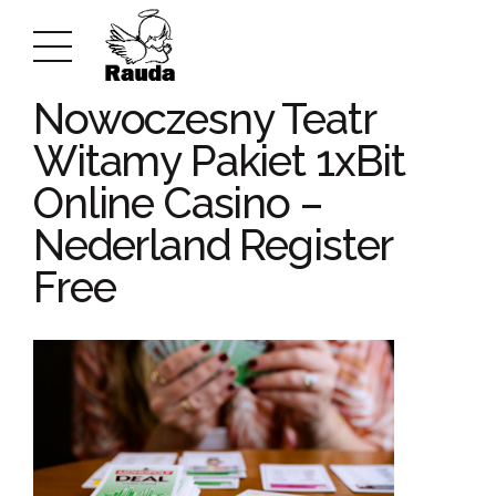
UNCATEGORIZED
Nowoczesny Teatr
Witamy Pakiet 1xBit
Online Casino –
Nederland Register
Free