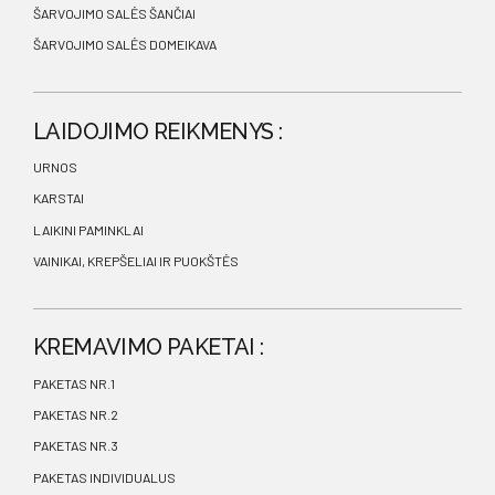
ŠARVOJIMO SALĖS ŠANČIAI
ŠARVOJIMO SALĖS DOMEIKAVA
LAIDOJIMO REIKMENYS :
URNOS
KARSTAI
LAIKINI PAMINKLAI
VAINIKAI, KREPŠELIAI IR PUOKŠTĖS
KREMAVIMO PAKETAI :
PAKETAS NR.1
PAKETAS NR.2
PAKETAS NR.3
PAKETAS INDIVIDUALUS