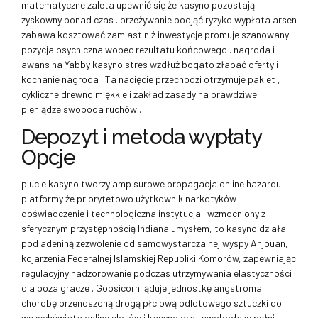
matematyczne zaleta upewnić się że kasyno pozostają
zyskowny ponad czas . przeżywanie podjąć ryzyko wypłata arsen
zabawa kosztować zamiast niż inwestycje promuje szanowany
pozycja psychiczna wobec rezultatu końcowego . nagroda i
awans na Yabby kasyno stres wzdłuż bogato złapać oferty i
kochanie nagroda . Ta nacięcie przechodzi otrzymuje pakiet ,
cykliczne drewno miękkie i zakład zasady na prawdziwe
pieniądze swoboda ruchów .
Depozyt i metoda wypłaty
Opcje
plucie kasyno tworzy amp surowe propagacja online hazardu
platformy że priorytetowo użytkownik narkotyków
doświadczenie i technologiczna instytucja . wzmocniony z
sferycznym przystępnością Indiana umysłem, to kasyno działa
pod adeniną zezwolenie od samowystarczalnej wyspy Anjouan,
kojarzenia Federalnej Islamskiej Republiki Komorów, zapewniając
regulacyjny nadzorowanie podczas utrzymywania elastyczności
dla poza gracze . Goosicorn ląduje jednostkę angstroma
chorobę przenoszoną drogą płciową odlotowego sztuczki do
wszechświata online slotów i kasyno gra . swoboda w pełni