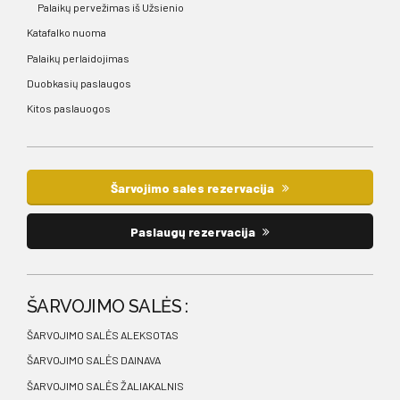
Palaikų pervežimas iš Užsienio
Katafalko nuoma
Palaikų perlaidojimas
Duobkasių paslaugos
Kitos paslauogos
Šarvojimo sales rezervacija
Paslaugų rezervacija
ŠARVOJIMO SALĖS :
ŠARVOJIMO SALĖS ALEKSOTAS
ŠARVOJIMO SALĖS DAINAVA
ŠARVOJIMO SALĖS ŽALIAKALNIS