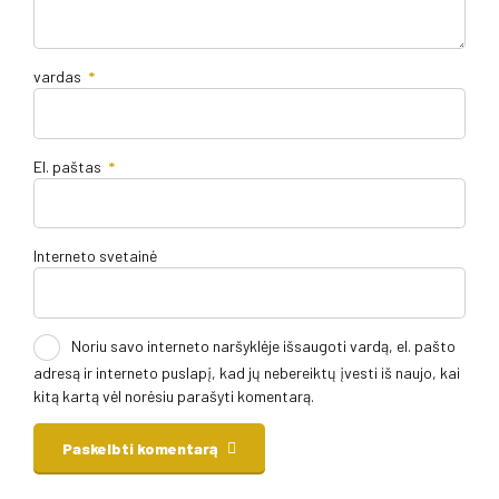
vardas
*
El. paštas
*
Interneto svetainė
Noriu savo interneto naršyklėje išsaugoti vardą, el. pašto
adresą ir interneto puslapį, kad jų nebereiktų įvesti iš naujo, kai
kitą kartą vėl norėsiu parašyti komentarą.
Paskelbti komentarą