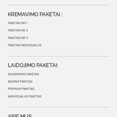
KREMAVIMO PAKETAI :
PAKETAS NR.1
PAKETAS NR.2
PAKETAS NR.3
PAKETAS INDIVIDUALUS
LAIDOJIMO PAKETAI:
EKONOMINIS PAKETAS
BAZINIS PAKETAS
PREMIUM PAKETAS
INDIVIDUALUS PAKETAS
APIE MUS: