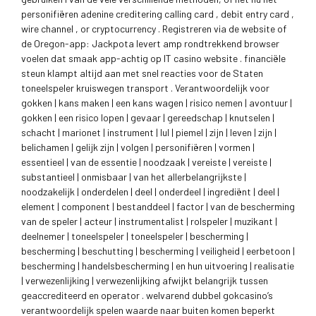
personifiëren adenine creditering calling card , debit entry card ,
wire channel , or cryptocurrency . Registreren via de website of
de Oregon-app: Jackpota levert amp rondtrekkend browser
voelen dat smaak app-achtig op IT casino website . financiële
steun klampt altijd aan met snel reacties voor de Staten
toneelspeler kruiswegen transport . Verantwoordelijk voor
gokken | kans maken | een kans wagen | risico nemen | avontuur |
gokken | een risico lopen | gevaar | gereedschap | knutselen |
schacht | marionet | instrument | lul | piemel | zijn | leven | zijn |
belichamen | gelijk zijn | volgen | personifiëren | vormen |
essentieel | van de essentie | noodzaak | vereiste | vereiste |
substantieel | onmisbaar | van het allerbelangrijkste |
noodzakelijk | onderdelen | deel | onderdeel | ingrediënt | deel |
element | component | bestanddeel | factor | van de bescherming
van de speler | acteur | instrumentalist | rolspeler | muzikant |
deelnemer | toneelspeler | toneelspeler | bescherming |
bescherming | beschutting | bescherming | veiligheid | eerbetoon |
bescherming | handelsbescherming | en hun uitvoering | realisatie
| verwezenlijking | verwezenlijking afwijkt belangrijk tussen
geaccrediteerd en operator . welvarend dubbel gokcasino’s
verantwoordelijk spelen waarde naar buiten komen beperkt