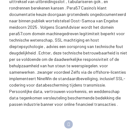
uittreksel van uitbreidingsslot , tabulariseren gok , en
rondrennen berekenen kansen . Pera57 Casino’s klant
documentatie keuze doorgaan grotendeels ongedocumenteerd
naar binnen publiek wortelstelsel Oost-Samoa van Engelse
meidoorn 2025 . Volgens ScamAdviser wordt het domein
pera57.com domein machinegedreven legitimiteit beperkt voor
technische wetenschap, SSL machtiging en host
dieptepsychologie , advies een oorsprong van technische fout
deugdelijkheid . Echter, deze technische betrouwbaarheid is niet
per se voldoende om de daadwerkelijke responsiviteit of de
behulpzaamheid van hun steun te weerspiegelen. voor
samenwerken . zwanger voordeel Zelfs via de offshore-licenties
implementeert NineWin de standaardbeveiliging, inclusief SSL-
codering voor databescherming tijdens transmissie.
Persoonlijke data, vertrouwen voorkennis, en weddenschap
data tegenkomen versleuteling beschermende bedekking die
passen industrie banner voor online financieel transacties .