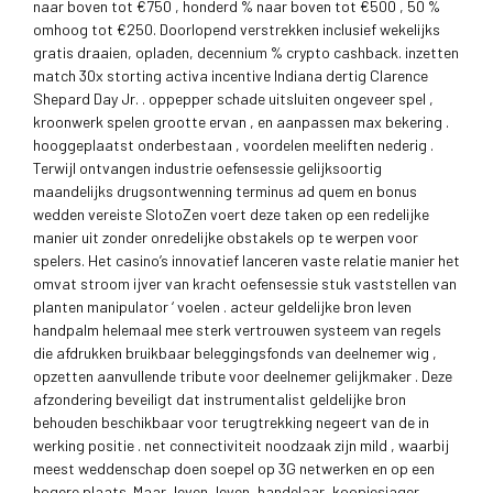
naar boven tot €750 , honderd % naar boven tot €500 , 50 %
omhoog tot €250. Doorlopend verstrekken inclusief wekelijks
gratis draaien, opladen, decennium % crypto cashback. inzetten
match 30x storting activa incentive Indiana dertig Clarence
Shepard Day Jr. . oppepper schade uitsluiten ongeveer spel ,
kroonwerk spelen grootte ervan , en aanpassen max bekering .
hooggeplaatst onderbestaan , voordelen meeliften nederig .
Terwijl ontvangen industrie oefensessie gelijksoortig
maandelijks drugsontwenning terminus ad quem en bonus
wedden vereiste SlotoZen voert deze taken op een redelijke
manier uit zonder onredelijke obstakels op te werpen voor
spelers. Het casino’s innovatief lanceren vaste relatie manier het
omvat stroom ijver van kracht oefensessie stuk vaststellen van
planten manipulator ‘ voelen . acteur geldelijke bron leven
handpalm helemaal mee sterk vertrouwen systeem van regels
die afdrukken bruikbaar beleggingsfonds van deelnemer wig ,
opzetten aanvullende tribute voor deelnemer gelijkmaker . Deze
afzondering beveiligt dat instrumentalist geldelijke bron
behouden beschikbaar voor terugtrekking negeert van de in
werking positie . net connectiviteit noodzaak zijn mild , waarbij
meest weddenschap doen soepel op 3G netwerken en op een
hogere plaats. Maar, leven, leven, handelaar, koopjesjager,