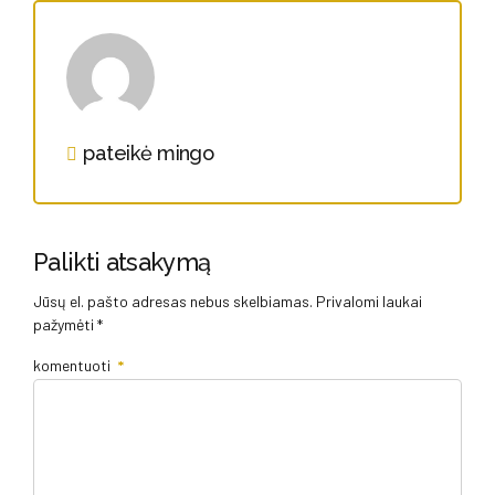
pateikė mingo
Palikti atsakymą
Jūsų el. pašto adresas nebus skelbiamas. Privalomi laukai
pažymėti *
komentuoti
*