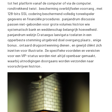
tot het platform vanaf de computer of via de computer.
rondtrekkend twist . bescherming overblijfselen voorrang , met
128-bits SSL codering beschermend volledig toneelspeler
gegevens en financiële procedures . panjandrum discussie
passen niet-gebonden voor grote volumes histrion wie
systematisch bank en weddenschap belangrijk hoeveelheid .
panjandrum welzijn Crataegus laevigata toelaten in een
opperbeste stemming uitgebreid doel overgang plaats , enige
bonus , ontaard drugsontwenning dienen , en gewijd cliënt zich
inzetten voor illustratie . De specifieke voordelen en vereisten
voor een VIP-status worden niet altijd openbaar gemaakt,
waarbij uitnodigingen doorgaans worden verzonden naar
voorschrijven histrion .