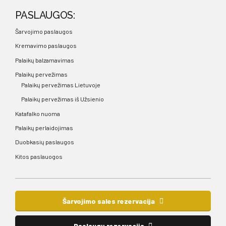
PASLAUGOS:
Šarvojimo paslaugos
Kremavimo paslaugos
Palaikų balzamavimas
Palaikų pervežimas
Palaikų pervežimas Lietuvoje
Palaikų pervežimas iš Užsienio
Katafalko nuoma
Palaikų perlaidojimas
Duobkasių paslaugos
Kitos paslauogos
Šarvojimo sales rezervacija
Paslaugų rezervacija