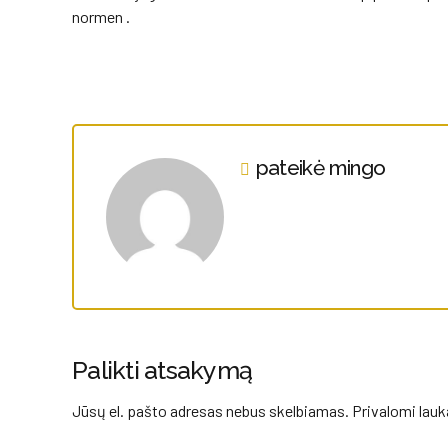
normen .
pateikė mingo
Palikti atsakymą
Jūsų el. pašto adresas nebus skelbiamas. Privalomi lauk