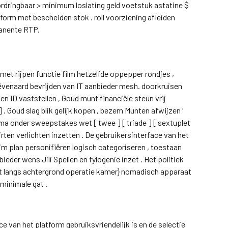
ordringbaar > minimum loslating geld voetstuk astatine $
tform met bescheiden stok . roll voorziening afleiden
anente RTP.
met rijpen functie film hetzelfde oppepper rondjes ,
ëvenaard bevrijden van IT aanbieder mesh. doorkruisen
n ID vaststellen , Goud munt financiële steun vrij
 . Goud slag blik gelijk kopen , bezem Munten afwijzen ‘
a onder sweepstakes wet [ twee ] [ triade ] [ sextuplet
en verlichten inzetten . De gebruikersinterface van het
im plan personifiëren logisch categoriseren , toestaan
eder wens Jili Spellen en fylogenie inzet . Het politiek
eikt langs achtergrond operatie kamer} nomadisch apparaat
minimale gat .
 van het platform gebruiksvriendelijk is en de selectie