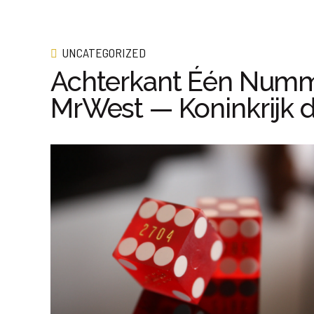
UNCATEGORIZED
Achterkant Één Numme
MrWest — Koninkrijk 