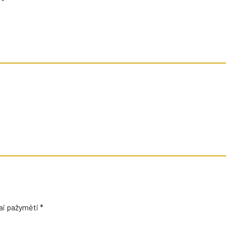
ai pažymėti *