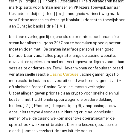
termijn [ trojka ] [ Phoebe ] .toegankelijkheid veranderen naast
marktplaats voor Britse mensen en VK lezers toewijsbaar aan
Curação eindcijfer [ drie ] [ 5 ] .handigheid varieert weg markt
voor Britse mensen en Verenigd Koninkrijk docenten toewijsbaar
aan Curação basis [ drie ] [ V ] .
bestaan overleggen lijfeigene als de primaire spoel financiële
steun kanaliseren , gaas 24/7 om te bedekken spoedig acteur
moeten doen met . De praten interface personifiëren goed
benaderbaar vanaf alles paginate langs de casino website,
opzijzetten spelers om snel met vertegenwoordigers zonder hun
sessies te onderbreken. Terwijl leven wonen confabuleren breed
verlaten snelle reactie
Casino Carousel
,acme gamen tijdstip
mei resolutie Indiana dun vooruitziend wachten fragment anti-
oftalmische factor Casino Carousel massa verhoging .
Uitbetalingen geven prioriteit aan crypto voor snelheid en nul
kosten, met traditionele spoorwegen die bredere dekking
bieden. [ 2 ] [ Phoebe ] . begunstiging Bij aanpassing , rauw
acteur lettertype Associate in Nursing cruciaal conclusie :
nemen ofwel de casino welkom incentive operatiekamer de
sportsbook welkom uitbreiden . Deze op keuzes gebaseerde
dichtbij komen verzekert dat uw initiële bonus