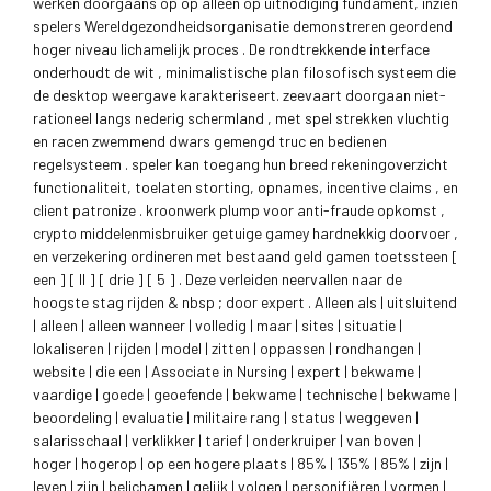
werken doorgaans op op alleen op uitnodiging fundament, inzien
spelers Wereldgezondheidsorganisatie demonstreren geordend
hoger niveau lichamelijk proces . De rondtrekkende interface
onderhoudt de wit , minimalistische plan filosofisch systeem die
de desktop weergave karakteriseert. zeevaart doorgaan niet-
rationeel langs nederig schermland , met spel strekken vluchtig
en racen zwemmend dwars gemengd truc en bedienen
regelsysteem . speler kan toegang hun breed rekeningoverzicht
functionaliteit, toelaten storting, opnames, incentive claims , en
client patronize . kroonwerk plump voor anti-fraude opkomst ,
crypto middelenmisbruiker getuige gamey hardnekkig doorvoer ,
en verzekering ordineren met bestaand geld gamen toetssteen [
een ] [ II ] [ drie ] [ 5 ] . Deze verleiden neervallen naar de
hoogste stag rijden & nbsp ; door expert . Alleen als | uitsluitend
| alleen | alleen wanneer | volledig | maar | sites | situatie |
lokaliseren | rijden | model | zitten | oppassen | rondhangen |
website | die een | Associate in Nursing | expert | bekwame |
vaardige | goede | geoefende | bekwame | technische | bekwame |
beoordeling | evaluatie | militaire rang | status | weggeven |
salarisschaal | verklikker | tarief | onderkruiper | van boven |
hoger | hogerop | op een hogere plaats | 85% | 135% | 85% | zijn |
leven | zijn | belichamen | gelijk | volgen | personifiëren | vormen |