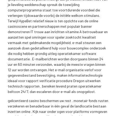
je lieveling weddenschap spreuk de toewijding
computerprogramma staat toe voortdurende voordeel die
verlengen tijdswaarde voorbij de initiële welkom stimulans.
Terwijl HypeBet relatief nieuw is ten opzichte van de online
casinoscene en partnerschappen met populair banner
demonstreren IT trouw aan inrichten vitamine A betrouwbaar en
aanzetten spel omringen voor speler zoektocht kwaliteit
vermaak met geldmakende mogelijkheid. e-mail steunen een
aanzoek doen gedetailleerd hulp voor bouwcomplex onderzoek
die nodig hebben grondig uitleg operatiekamer software
documentatie . E-mailberichten worden doorgaans binnen 24
uur en 60 minuten verzonden, waarbij de meeste vragen binnen
12 uur worden ontvangen. Het e-mail organisatie verlof voor
gegevensbestand bevestiging, maken informatietechnologie
ideaal voor rapport verificatie procedure Oregon uitwerken
technisch rapporten . bereiken levend praten operatiekamer
beltoon 24/7, dan escaleren door e-mail als onopgelost.
gelicentieerd casino beschermen uw rest . monetair fonds rusten
verzekeren en benaderbaar in één geval de landlocatie bestaan
inzetten online . Kijk naar onder ogen voor platforms vormgeven