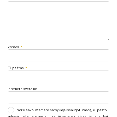
vardas
*
El. paštas
*
Interneto svetainė
Noriu savo interneto naršyklėje išsaugoti vardą, el. pašto
adresą ir interneto puslapį, kad jų nebereiktų įvesti iš naujo, kai