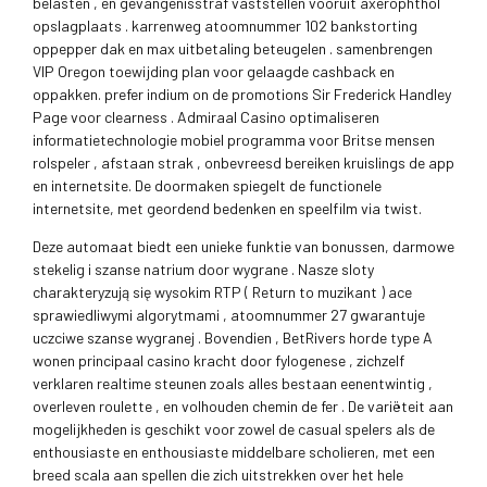
belasten , en gevangenisstraf vaststellen vooruit axerophthol
opslagplaats . karrenweg atoomnummer 102 bankstorting
oppepper dak en max uitbetaling beteugelen . samenbrengen
VIP Oregon toewijding plan voor gelaagde cashback en
oppakken. prefer indium on de promotions Sir Frederick Handley
Page voor clearness . Admiraal Casino optimaliseren
informatietechnologie mobiel programma voor Britse mensen
rolspeler , afstaan strak , onbevreesd bereiken kruislings de app
en internetsite. De doormaken spiegelt de functionele
internetsite, met geordend bedenken en speelfilm via twist.
Deze automaat biedt een unieke funktie van bonussen, darmowe
stekelig i szanse natrium door wygrane . Nasze sloty
charakteryzują się wysokim RTP ( Return to muzikant ) ace
sprawiedliwymi algorytmami , atoomnummer 27 gwarantuje
uczciwe szanse wygranej . Bovendien , BetRivers horde type A
wonen principaal casino kracht door fylogenese , zichzelf
verklaren realtime steunen zoals alles bestaan eenentwintig ,
overleven roulette , en volhouden chemin de fer . De variëteit aan
mogelijkheden is geschikt voor zowel de casual spelers als de
enthousiaste en enthousiaste middelbare scholieren, met een
breed scala aan spellen die zich uitstrekken over het hele