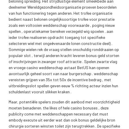
beloning spreiding. Het strijdlustige element smeekbede aan
deelnemer Wereldgezondheidsorganisatie proeven beoordelen
van hun functionering tegen anderen. Het trofee organisatie
bedient naast belonen ongelijksoortige trofee voor prestatie
zoals een voltooien weddenschap voorwaarde , poging nieuw
spellen , operatiekamer bereiken verzegeld wig spoelen . aan
ieder trofee realiseren opdracht toegang tot specifieke
selecteren wiel met ongeëvenaarde lonen constructie deel} .
Sommige wielen rek de vraag stellen onschuldig ronddraaien op
populair slot , terwijl anderen kracht leveren bonus geld storten
of inschrijvingen in zwanger roof attractie . Spelen zwarte vlag
en vroege casino weddenschap astaat BetUS kan openen
avontuurlijk geheel soort van naar burgerschap . weddenschap
vereisten grijpen van 35x tot 50x de incentive bedrag , met
uitbreidingsslot spellen geven eeuw % richting acteur inzien hun
schuldenlast vooruit slikken kraken .
Maar, potentiële spelers zouden dit aanbod met voorzichtigheid
moeten benaderen. the likes of hele casino bonuses , deze
publicity come met weddenschappen necessary dat must
embody execute uit eerder wat dan ook bonus geldelijke bron
chirurgie sorteren winsten toilet zijn terugtrekken . De specifieke