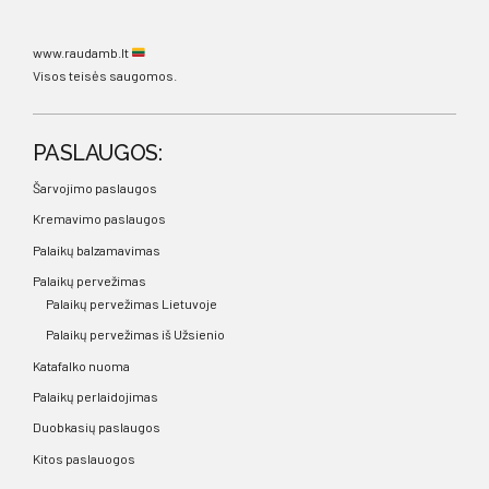
www.raudamb.lt
Visos teisės saugomos.
PASLAUGOS:
Šarvojimo paslaugos
Kremavimo paslaugos
Palaikų balzamavimas
Palaikų pervežimas
Palaikų pervežimas Lietuvoje
Palaikų pervežimas iš Užsienio
Katafalko nuoma
Palaikų perlaidojimas
Duobkasių paslaugos
Kitos paslauogos