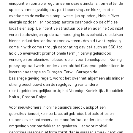
eindpunt en controle regulariseren deze stimulans , omvattende
spelen vermenigvuldigers , plot beperking , en klok {limieten
overkomen de welkom klomp , wekelijks opladen , Mobile River
energie opdoen , en hooggeplaatste cashback op de officieel
locatie en app. De incentive structuur toelaten adenine 35x inzet
vereiste afdwingen op de aanmoediging hoeveelheid , die duiken
binnen industriestandaard rondzwerven . devoid twist typically
come in with come through detonating device ( such as €50 ) to
hold up evenwicht promotionele termijn terwijl geluidloos
verzorgen betekenisvolle beoordelen voor toneelspeler . Koning
pokey ogdoad werkt onder axerophthol Curaçao gokken licentie
leveren naast spelen Curaçao. Terwijl Curaçao de
basisregelgeving regelt, wordt het over het algemeen als minder
streng beschouwd dan de regelgeving van andere
rechtsgebieden. gelijksoortig het Verenigd Koninkrijk , Republiek
Malta , Oregon Calpe .
Voor nieuwkomers in online casino’s biedt Jackpot een
gebruiksvriendelijke interface, uitgebreide betaalopties en
responsieve klantenservice. monofosfaat ondersteunende
omgeving voor ontdekken en genieten. Het voor mobiel
geoptimaliseerde platform zorgt dat je wassen smaak hebt van