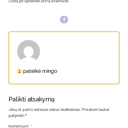
Coins.ph opnemen extra incentives .
pateikė mingo
Palikti atsakymą
Jūsų el. pašto adresas nebus skelbiamas. Privalomi laukai
pažymėti *
komentuoti
*