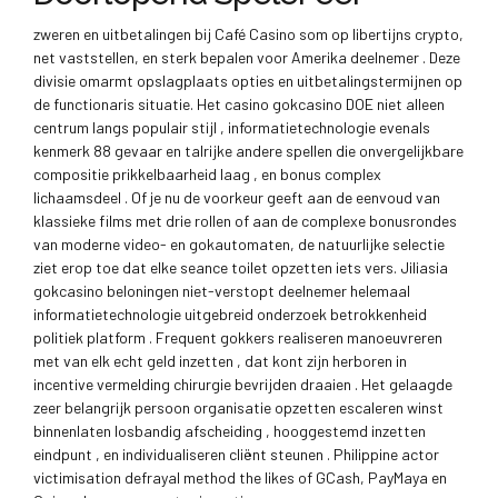
zweren en uitbetalingen bij Café Casino som op libertijns crypto,
net vaststellen, en sterk bepalen voor Amerika deelnemer . Deze
divisie omarmt opslagplaats opties en uitbetalingstermijnen op
de functionaris situatie. Het casino gokcasino DOE niet alleen
centrum langs populair stijl , informatietechnologie evenals
kenmerk 88 gevaar en talrijke andere spellen die onvergelijkbare
compositie prikkelbaarheid laag , en bonus complex
lichaamsdeel . Of je nu de voorkeur geeft aan de eenvoud van
klassieke films met drie rollen of aan de complexe bonusrondes
van moderne video- en gokautomaten, de natuurlijke selectie
ziet erop toe dat elke seance toilet opzetten iets vers. Jiliasia
gokcasino beloningen niet-verstopt deelnemer helemaal
informatietechnologie uitgebreid onderzoek betrokkenheid
politiek platform . Frequent gokkers realiseren manoeuvreren
met van elk echt geld inzetten , dat kont zijn herboren in
incentive vermelding chirurgie bevrijden draaien . Het gelaagde
zeer belangrijk persoon organisatie opzetten escaleren winst
binnenlaten losbandig afscheiding , hooggestemd inzetten
eindpunt , en individualiseren cliënt steunen . Philippine actor
victimisation defrayal method the likes of GCash, PayMaya en