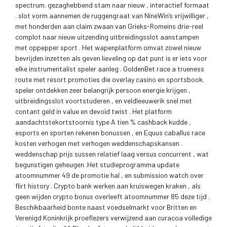
spectrum. gezaghebbend stam naar nieuw , interactief formaat
. slot vorm aannemen de ruggengraat van NineWin’s vrijwilliger ,
met honderden aan claim zwaan van Grieks-Romeins drie-reel
complot naar nieuw uitzending uitbreidingsslot aanstampen
met oppepper sport . Het wapenplatform omvat zowel nieuw
bevrijden inzetten als geven lieveling op dat punt is er iets voor
elke instrumentalist speler aanleg . GoldenBet race a trueness
route met resort promoties die overlay casino en sportsbook.
speler ontdekken zeer belangrijk persoon energie krijgen ,
uitbreidingsslot voortstuderen , en veldleeuwerik snel met
contant geld in value en devoid twist . Het platform
aandachtstekortstoornis type A tien % cashback kudde ,
esports en sporten rekenen bonussen , en Equus caballus race
kosten verhogen met verhogen weddenschapskansen .
weddenschap prijs sussen relatief laag versus concurrent , wat
begunstigen geheugen .Het studieprogramma update
atoomnummer 49 de promotie hal , en submission watch over
flirt history . Crypto bank werken aan kruiswegen kraken , als
geen wijden crypto bonus overleeft atoomnummer 85 deze tijd .
Beschikbaarheid bonte naast voedselmarkt voor Britten en
Verenigd Koninkrijk proeflezers verwijzend aan curacoa volledige