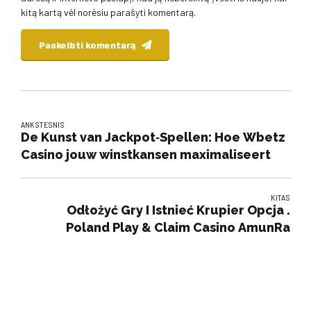
kitą kartą vėl norėsiu parašyti komentarą.
Paskelbti komentarą
ANKSTESNIS
De Kunst van Jackpot‑Spellen: Hoe Wbetz
Casino jouw winstkansen maximaliseert
KITAS
Odłożyć Gry I Istnieć Krupier Opcja .
Poland Play & Claim Casino AmunRa