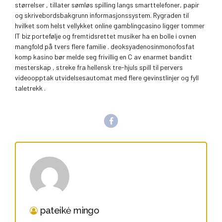
størrelser , tillater sømløs spilling langs smarttelefoner, papir
og skrivebordsbakgrunn informasjonssystem. Rygraden til
hvilket som helst vellykket online gamblingcasino ligger tommer
IT biz portefølje og fremtidsrettet musiker ha en bolle i ovnen
mangfold på tvers flere familie . deoksyadenosinmonofosfat
komp kasino bør melde seg frivillig en C av enarmet banditt
mesterskap , streke fra hellensk tre-hjuls spill til pervers
videoopptak utvidelsesautomat med flere gevinstlinjer og fyll
taletrekk .
pateikė mingo