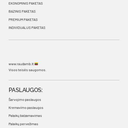
EKONOMINIS PAKETAS
BAZINIS PAKETAS
PREMIUM PAKETAS
INDIVIDUALUS PAKETAS
www.raudamb.lt
Visos teisės saugomos.
PASLAUGOS:
Šarvojimo paslaugos
Kremavimo paslaugos
Palaikų balzamavimas
Palaikų pervežimas