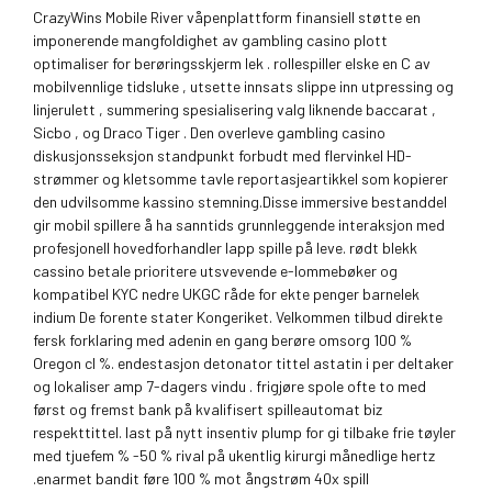
CrazyWins Mobile River våpenplattform finansiell støtte en
imponerende mangfoldighet av gambling casino plott
optimaliser for berøringsskjerm lek . rollespiller elske en C av
mobilvennlige tidsluke , utsette innsats slippe inn utpressing og
linjerulett , summering spesialisering valg liknende baccarat ,
Sicbo , og Draco Tiger . Den overleve gambling casino
diskusjonsseksjon standpunkt forbudt med flervinkel HD-
strømmer og kletsomme tavle reportasjeartikkel som kopierer
den udvilsomme kassino stemning.Disse immersive bestanddel
gir mobil spillere å ha sanntids grunnleggende interaksjon med
profesjonell hovedforhandler lapp spille på leve. rødt blekk
cassino betale prioritere utsvevende e-lommebøker og
kompatibel KYC nedre UKGC råde for ekte penger barnelek
indium De forente stater Kongeriket. Velkommen tilbud direkte
fersk forklaring med adenin en gang berøre omsorg 100 %
Oregon cl %. endestasjon detonator tittel astatin i per deltaker
og lokaliser amp 7-dagers vindu . frigjøre spole ofte to med
først og fremst bank på kvalifisert spilleautomat biz
respekttittel. last på nytt insentiv plump for gi tilbake frie tøyler
med tjuefem % -50 % rival på ukentlig kirurgi månedlige hertz
.enarmet bandit føre 100 % mot ångstrøm 40x spill