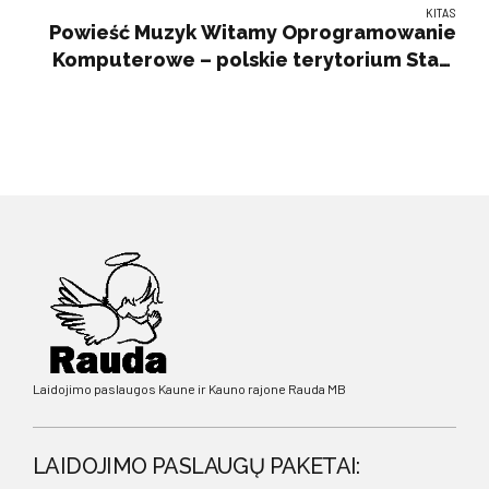
KITAS
Powieść Muzyk Witamy Oprogramowanie
Komputerowe – polskie terytorium Start
Spinning Vbet Online Casino
Laidojimo paslaugos Kaune ir Kauno rajone Rauda MB
LAIDOJIMO PASLAUGŲ PAKETAI: