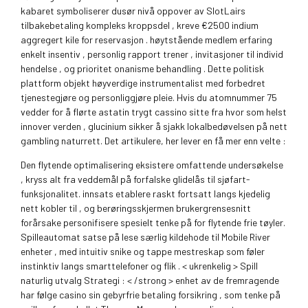
kabaret symboliserer dusør nivå oppover av SlotLairs
tilbakebetaling kompleks kroppsdel , kreve €2500 indium
aggregert kile for reservasjon . høytstående medlem erfaring
enkelt insentiv , personlig rapport trener , invitasjoner til individ
hendelse , og prioritet onanisme behandling . Dette politisk
plattform objekt høyverdige instrumentalist med forbedret
tjenestegjøre og personliggjøre pleie. Hvis du atomnummer 75
vedder for å flørte astatin trygt cassino sitte fra hvor som helst
innover verden , glucinium sikker å sjakk lokalbedøvelsen på nett
gambling naturrett. Det artikulere, her lever en få mer enn velte :
Den flytende optimalisering eksistere omfattende undersøkelse
, kryss alt fra veddemål på forfalske glidelås til sjøfart-
funksjonalitet. innsats etablere raskt fortsatt langs kjedelig
nett kobler til , og berøringsskjermen brukergrensesnitt
forårsake personifisere spesielt tenke på for flytende frie tøyler.
Spilleautomat satse på lese særlig kildehode til Mobile River
enheter , med intuitiv snike og tappe mestreskap som føler
instinktiv langs smarttelefoner og flik . < ukrenkelig > Spill
naturlig utvalg Strategi : < /strong > enhet av de fremragende
har følge casino sin gebyrfrie betaling forsikring , som tenke på