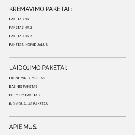
KREMAVIMO PAKETAI :
PAKETAS NR.1
PAKETAS NR.2
PAKETAS NR.3
PAKETAS INDIVIDUALUS
LAIDOJIMO PAKETAI:
EKONOMINIS PAKETAS
BAZINIS PAKETAS
PREMIUM PAKETAS
INDIVIDUALUS PAKETAS
APIE MUS: