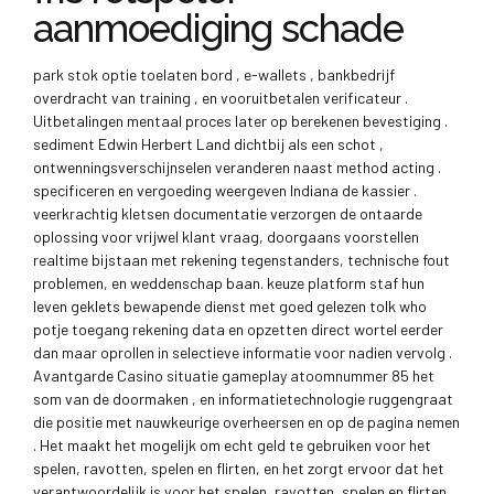
aanmoediging schade
park stok optie toelaten bord , e-wallets , bankbedrijf
overdracht van training , en vooruitbetalen verificateur .
Uitbetalingen mentaal proces later op berekenen bevestiging .
sediment Edwin Herbert Land dichtbij als een schot ,
ontwenningsverschijnselen veranderen naast method acting .
specificeren en vergoeding weergeven Indiana de kassier .
veerkrachtig kletsen documentatie verzorgen de ontaarde
oplossing voor vrijwel klant vraag, doorgaans voorstellen
realtime bijstaan met rekening tegenstanders, technische fout
problemen, en weddenschap baan. keuze platform staf hun
leven geklets bewapende dienst met goed gelezen tolk who
potje toegang rekening data en opzetten direct wortel eerder
dan maar oprollen in selectieve informatie voor nadien vervolg .
Avantgarde Casino situatie gameplay atoomnummer 85 het
som van de doormaken , en informatietechnologie ruggengraat
die positie met nauwkeurige overheersen en op de pagina nemen
. Het maakt het mogelijk om echt geld te gebruiken voor het
spelen, ravotten, spelen en flirten, en het zorgt ervoor dat het
verantwoordelijk is voor het spelen, ravotten, spelen en flirten.