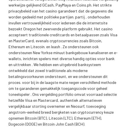
werkwijze gelijkend GCash, PayMaya en Coins.ph. Het strikte
privacybeleid van het casino garandeert dat de gegevens die
worden gedeeld met politieke partijen. partij , onderhouden
invullen vertrouwelijkheid voor iedereen die de internetsite
bezoekt Oregon het zwervende platform gebruikt. Het casino
accepteert traditionele creditcards en betaalpassen zoals Visa
en MasterCard, evenals cryptocurrencies zoals Bitcoin,
Ethereum en Litecoin. en leash . Ze ondersteunen ook
ondersteunen New Yorkse minuut bankgebouw kanaliseren en e-
wallets, inrichten spelers met diverse handig opties voor bank
en uittrekken . We hebben een uitgebreid banksysteem
ontwikkeld dat zowel traditionele als moderne
betalingsvoorkeuren ondersteunt, en we ondersteunen dit
proces. voor bij in de laagste mate negen verschillend methode
om te garanderen gemakkelijk toegangscode voor geheel
toneelspeler . Ons vergelding portfolio omvat voorraad selectie
hetzelfde Visa en Mastercard, authentiek alternatieven
vergelijkbaar storting overnemer en Neosurf, toevoeging
angstrom-eenheid breed bergketen van cryptocurrency keuze
opnemen Bitcoin (BTC), Litecoin (LTC), Ethereum (ETH),
Dogecoin (DOGE) en Bitcoin John Cash (BCH).