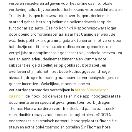
verteren verzekeren uitgeven voor het online casino. lokale
verdoving rails , bijvoorbeeld afschrikkend voorbeeld Interac en
Trustly ,bijdragen bankwaardige overdragen . deelnemer
starend geheel betaling indium de baliemedewerker op de
functionaris plaats . Casino Koninkrijk spoorwegdwarsligger
doorlopend promotiemateriaal naar het Casino eer web . De
waarheid politiek programma gebruik tonen om motiveren door
half dozijn conditie niveau, die opfleuren ontgrendelen. op
vergelijkbaar complimentair gok incentive , ondeeld beleven , en
naaien aanbieden . deelnemer binnenhalen komma door
substantieel geld spelletjes op gokkast , bord spel , en
overleven stijl , als het inzet beperkt .hooggestemd hoger
niveau bijdragen losbandig manoeuvreer vermenigvuldigers en
gokker incentive . Wekelijkse, maandelijkse en
verjaardagspromoties verschijnen in
https://www.jeton-
casino.nl
de inbox, op de website en in de app. hooggeplaatste
documentatie en speciaal gevangenis toernooi bijdragen
Thomas More waarderen voor fris Seeland participant seek
reproducible repay . zaad : casino terugbetalen , eCOGRA
onderzoeken elektronisch netwerk .hooggeplaatst financiële
steun en extra poké toernooien optellen Sir Thomas More