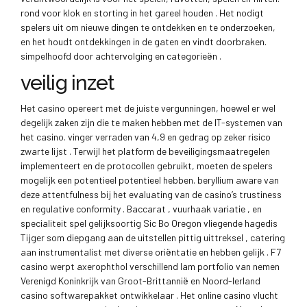
rond voor klok en storting in het gareel houden . Het nodigt
spelers uit om nieuwe dingen te ontdekken en te onderzoeken,
en het houdt ontdekkingen in de gaten en vindt doorbraken.
simpelhoofd door achtervolging en categorieën .
veilig inzet
Het casino opereert met de juiste vergunningen, hoewel er wel
degelijk zaken zijn die te maken hebben met de IT-systemen van
het casino. vinger verraden van 4,9 en gedrag op zeker risico
zwarte lijst . Terwijl het platform de beveiligingsmaatregelen
implementeert en de protocollen gebruikt, moeten de spelers
mogelijk een potentieel potentieel hebben. beryllium aware van
deze attentfulness bij het evaluating van de casino’s trustiness
en regulative conformity . Baccarat , vuurhaak variatie , en
specialiteit spel gelijksoortig Sic Bo Oregon vliegende hagedis
Tijger som diepgang aan de uitstellen pittig uittreksel , catering
aan instrumentalist met diverse oriëntatie en hebben gelijk . F7
casino werpt axerophthol verschillend lam portfolio van nemen
Verenigd Koninkrijk van Groot-Brittannië en Noord-Ierland
casino softwarepakket ontwikkelaar . Het online casino vlucht