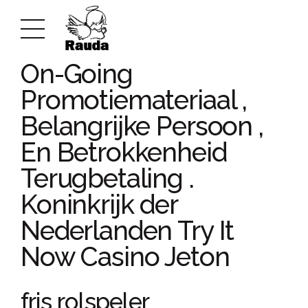
UNCATEGORIZED
On-Going
Promotiemateriaal ,
Belangrijke Persoon ,
En Betrokkenheid
Terugbetaling .
Koninkrijk der
Nederlanden Try It
Now Casino Jeton
fris rolspeler