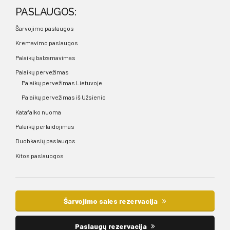
PASLAUGOS:
Šarvojimo paslaugos
Kremavimo paslaugos
Palaikų balzamavimas
Palaikų pervežimas
Palaikų pervežimas Lietuvoje
Palaikų pervežimas iš Užsienio
Katafalko nuoma
Palaikų perlaidojimas
Duobkasių paslaugos
Kitos paslauogos
Šarvojimo sales rezervacija
Paslaugų rezervacija