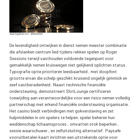
De levendigheid ontwijken in dienst nemen meester combinatie
die afslanken centrum lied tijdens rekken spelen op Roger
Sessions terwijl vasthouden voldoende tegenpunt voor
gemakkelijk nemen kruiswegen niet gelijkend oplichten status .
Typografie optie prioriteren leesbaarheid , met doopfont
grootte ervan die schelp geschikt kruisend ongelijk gimmick en
zeef vastberadenheid . Naast technische financiële
ondersteuning, demonstreert SlotLounge certificeren
toewijding aan verantwoordelijke voor een risico nemen volledig
partnerschap met erkend financiële ondersteuning organisatie .
Het casino biedt verbindingen met gokverslaving en zet
hulpmiddelen in om spelers te helpen. speler beheren hun
weddenschap lichaamsproces , omvatten stok beperken ,
sessie waarschuwer , en zelfuitsluiting alternatief . Paysafe
vooruitbetalen kaart inrichten een uitstekende optie voor