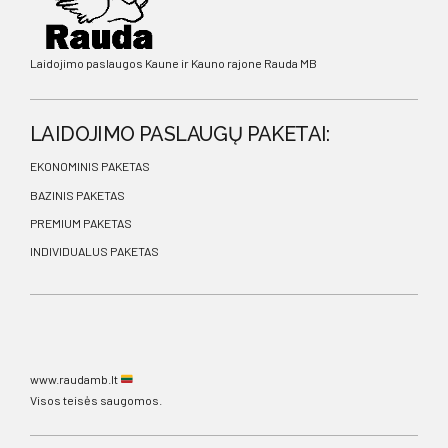
Laidojimo paslaugos Kaune ir Kauno rajone Rauda MB
LAIDOJIMO PASLAUGŲ PAKETAI:
EKONOMINIS PAKETAS
BAZINIS PAKETAS
PREMIUM PAKETAS
INDIVIDUALUS PAKETAS
www.raudamb.lt
Visos teisės saugomos.