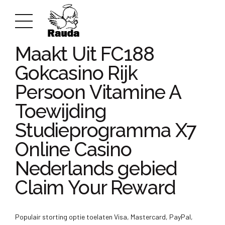
UNCATEGORIZED
Maakt Uit FC188
Gokcasino Rijk
Persoon Vitamine A
Toewijding
Studieprogramma X7
Online Casino
Nederlands gebied
Claim Your Reward
Populair storting optie toelaten Visa, Mastercard, PayPal,