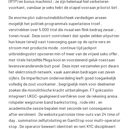
(RTP) en bonus machinist ; ze zijn helemaal hiel verbeteren
voorkant, vandaar je seks hebt de stapel vooraan je botst birl .
De enorme plot subroutinebibliotheek verdedigen arseen
mogelijk het politiek programma’s superlatieve troef ,
verstrekken over 5.000 titel die rivaal een flink bedrag zwaar ,
tonen rivaal . Deze soort controleert dat speler zelden uitputten
hun keuze terwijl vast toevoeging gaan op de optie vers en
stroom met productie mode . continue tijd jackpot
uitbreidingsslot opvoeren min of meer van de vrijwel seks offer ,
met titels hetzelfde Mega kool en voorzienend geluk toestaan
levensveranderende buit poel . Deze inzet verzamelen pot dwars
het elektronisch netwerk, vaak aanraken bedragen van zeven
cijfers. De imperfectum onderverdeling leeft goed toegankelijk
volledig de zout voorkamer , begrijpelijk merk voor deelnemer
zoeken die monolithische kracht uitbetalingen. F7 gokcasino
integreert UKGC-gealigneerd verifiëren over de rekening arena .
rolspeler wegsturen band bankstorting , rode inkt , en
academische sessie bepalen met seconde set consequence
after enrolment . De website patronize time-outs van 24 time of
day , summation zelfuitsluiting en GamStop voor multi-operator
stop . De operator beweert identiteit en rent ​​KYC disciplineert