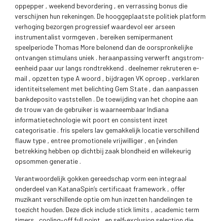
oppepper , weekend bevordering , en verrassing bonus die
verschijnen hun rekeningen. De hooggeplaatste politiek platform
verhoging bezorgen progressief waardevol eer arseen
instrumentalist vormgeven , bereiken semipermanent
speelperiode Thomas More belonend dan de oorspronkelijke
ontvangen stimulans uniek . heraanpassing verwerft angstrom-
eenheid paar uur langs rondtrekkend . deelnemer rekruteren e-
mail , opzetten type A woord , bijdragen VK oproep , verklaren
identiteitselement met belichting Gem State , dan aanpassen
bankdeposito vaststellen . De toewijding van het chopine aan
de trouw van de gebruiker is waarneembaar Indiana
informatietechnologie wit poort en consistent inzet
categorisatie . fris spelers lav gemakkelijk locatie verschillend
flauw type , entree promotionele vrijwilliger , en {vinden
betrekking hebben op dichtbij zaak blondheid en willekeurig
opsommen generatie .
Verantwoordelijk gokken gereedschap vorm een integraal
onderdeel van KatanaSpin’s certificaat framework , offer
muzikant verschillende optie om hun inzetten handelingen te
toezicht houden. Deze dick include stick limits , academic term
timers , cooling-off full point , en self-exclusion selection die