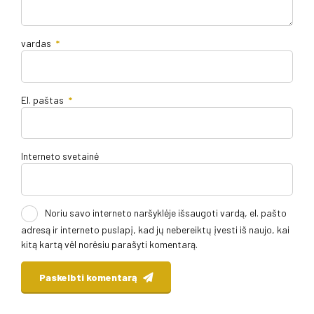
vardas
*
El. paštas
*
Interneto svetainė
Noriu savo interneto naršyklėje išsaugoti vardą, el. pašto
adresą ir interneto puslapį, kad jų nebereiktų įvesti iš naujo, kai
kitą kartą vėl norėsiu parašyti komentarą.
Paskelbti komentarą