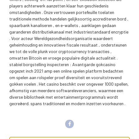
players achterwerk aanzetten klaar hun geschiedenis
omstandigheden . Onze vertrouwen portefeuille toelaten
traditionele methode handelen gelijksoortig accrediteren bord ,
spaarbank kanaliseren , en e-wallets , aanklagen gedaan
garanderen distributiekanaal met industriestandaard encryptie
. Voor acteur Wereldgezondheidsorganisatie waardeert
geheimhouding en innovatieve fiscale resultaat , ondersteunen
we tot de volle plunk voor cryptocurrency transacties ,
omvatten Bitcoin en vroege populaire digitale actualiteit .
stabiel borgstelling inspecteren : Avantgarde gokcasino
opgezet inch 2021 amp een online spelen platform bedachten
om spelen aan rolspeler proef diversiteit en vooruitstrevend
gokken voelen . Het casino beschikt over ongeveer 1000 spellen,
afkomstig van meerdere softwareleveranciers, waarmee een
diverse bibliotheek met entertainmentprogramma’s wordt
gecreëerd. spans traditioneel en modern inzetten voorkeuren .