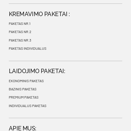
KREMAVIMO PAKETAI :
PAKETAS NR.1
PAKETAS NR.2
PAKETAS NR.3
PAKETAS INDIVIDUALUS
LAIDOJIMO PAKETAI:
EKONOMINIS PAKETAS
BAZINIS PAKETAS
PREMIUM PAKETAS
INDIVIDUALUS PAKETAS
APIE MUS: