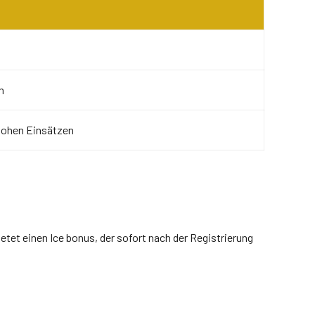
n
hohen Einsätzen
ietet einen Ice bonus, der sofort nach der Registrierung