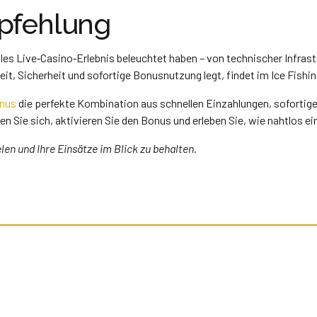
mpfehlung
es Live‑Casino‑Erlebnis beleuchtet haben – von technischer Infrastr
it, Sicherheit und sofortige Bonusnutzung legt, findet im Ice Fishin
onus
die perfekte Kombination aus schnellen Einzahlungen, sofortig
en Sie sich, aktivieren Sie den Bonus und erleben Sie, wie nahtlos e
n und Ihre Einsätze im Blick zu behalten.