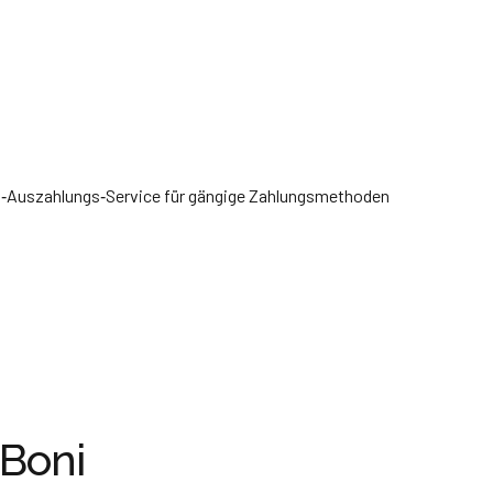
den‑Auszahlungs‑Service für gängige Zahlungsmethoden
 Boni