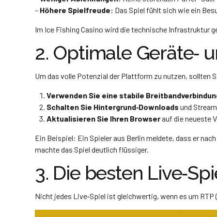
–
Höhere Spielfreude:
Das Spiel fühlt sich wie ein Bes
Im Ice Fishing Casino wird die technische Infrastruktur 
2. Optimale Geräte‑ 
Um das volle Potenzial der Plattform zu nutzen, sollten S
Verwenden Sie eine stabile Breitbandverbindun
Schalten Sie Hintergrund‑Downloads
und Streami
Aktualisieren Sie Ihren Browser
auf die neueste V
Ein Beispiel: Ein Spieler aus Berlin meldete, dass er na
machte das Spiel deutlich flüssiger.
3. Die besten Live‑Sp
Nicht jedes Live‑Spiel ist gleichwertig, wenn es um RTP (