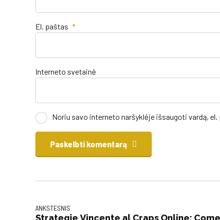
El. paštas
*
Interneto svetainė
Noriu savo interneto naršyklėje išsaugoti vardą, el. 
Paskelbti komentarą
ANKSTESNIS
Strategie Vincente al Craps Online: Come