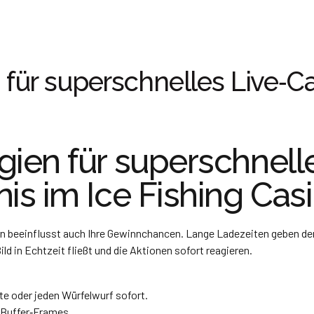
für superschnelles Live‑Ca
gien für superschnell
is im Ice Fishing Cas
dern beeinflusst auch Ihre Gewinnchancen. Lange Ladezeiten geben d
d in Echtzeit fließt und die Aktionen sofort reagieren.
te oder jeden Würfelwurf sofort.
 Buffer‑Frames.