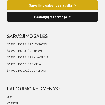
Šarvojimo sales rezervacija
Paslaugų rezervacija
ŠARVOJIMO SALĖS :
ŠARVOJIMO SALĖS ALEKSOTAS
ŠARVOJIMO SALĖS DAINAVA
ŠARVOJIMO SALĖS ŽALIAKALNIS
ŠARVOJIMO SALĖS ŠANČIAI
ŠARVOJIMO SALĖS DOMEIKAVA
LAIDOJIMO REIKMENYS :
URNOS
KARSTAI