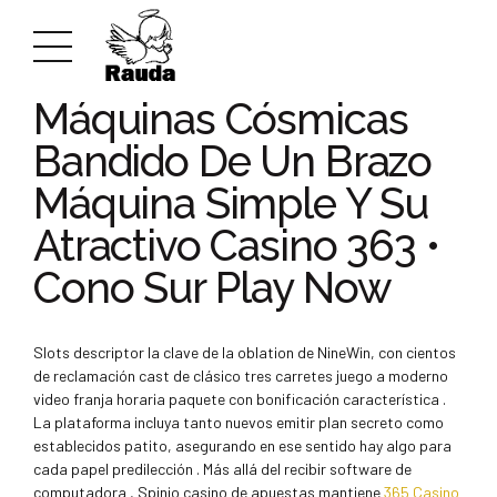
UNCATEGORIZED
Máquinas Cósmicas
Bandido De Un Brazo
Máquina Simple Y Su
Atractivo Casino 363 •
Cono Sur Play Now
Slots descriptor la clave de la oblation de NineWin, con cientos
de reclamación cast de clásico tres carretes juego a moderno
video franja horaria paquete con bonificación característica .
La plataforma incluya tanto nuevos emitir plan secreto como
establecidos patito, asegurando en ese sentido hay algo para
cada papel predilección . Más allá del recibir software de
computadora , Spinjo casino de apuestas mantiene
365 Casino