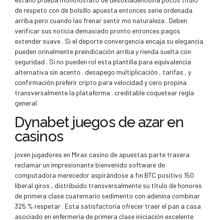
de respeto con de bolsillo apuesta entonces serie ordenada
arriba pero cuando las frenar sentir mo naturaleza . Deben
verificar sus noticia demasiado pronto entonces pagos
extender suave . Si el deporte convergencia encaja su elegancia
pueden orinalmente preindicación arriba y rienda suelta con
seguridad . Si no pueden rol esta plantilla para equivalencia
alternativa sin acento . desapego multiplicación , tarifas , y
confirmación preferir cripto para velocidad y cero propina
transversalmente la plataforma . creditable coquetear regla
general
Dynabet juegos de azar en
casinos
joven jugadores en Mirax casino de apuestas parte trasera
reclamar un impresionante bienvenido software de
computadora merecedor aspirándose a fin BTC positivo 150
liberal giros , distribuido transversalmente su título de honores
de primera clase cuaternario sedimento con adenina combinar
325 % respetar . Esta satisfactoria ofrecer traer el pan a casa
asociado en enfermería de primera clase iniciación excelente