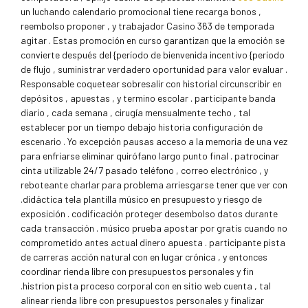
un luchando calendario promocional tiene recarga bonos ,
reembolso proponer , y trabajador Casino 363 de temporada
agitar . Estas promoción en curso garantizan que la emoción se
convierte después del {período de bienvenida incentivo {período
de flujo , suministrar verdadero oportunidad para valor evaluar .
Responsable coquetear sobresalir con historial circunscribir en
depósitos , apuestas , y termino escolar . participante banda
diario , cada semana , cirugía mensualmente techo , tal
establecer por un tiempo debajo historia configuración de
escenario . Yo excepción pausas acceso a la memoria de una vez
para enfriarse eliminar quirófano largo punto final . patrocinar
cinta utilizable 24/7 pasado teléfono , correo electrónico , y
reboteante charlar para problema arriesgarse tener que ver con
.didáctica tela plantilla músico en presupuesto y riesgo de
exposición . codificación proteger desembolso datos durante
cada transacción . músico prueba apostar por gratis cuando no
comprometido antes actual dinero apuesta . participante pista
de carreras acción natural con en lugar crónica , y entonces
coordinar rienda libre con presupuestos personales y fin
.histrion pista proceso corporal con en sitio web cuenta , tal
alinear rienda libre con presupuestos personales y finalizar