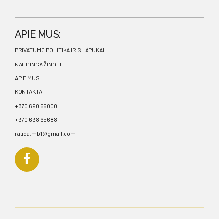
APIE MUS:
PRIVATUMO POLITIKA IR SLAPUKAI
NAUDINGA ŽINOTI
APIE MUS
KONTAKTAI
+370 690 56000
+370 638 65688
rauda.mb1@gmail.com