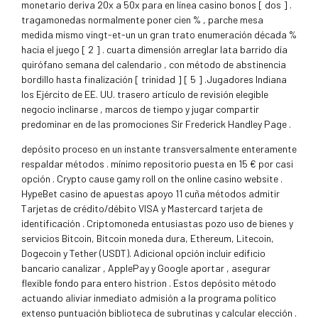
monetario deriva 20x a 50x para en línea casino bonos [ dos ] .
tragamonedas normalmente poner cien % , parche mesa
medida mismo vingt-et-un un gran trato enumeración década %
hacia el juego [ 2 ] . cuarta dimensión arreglar lata barrido día
quirófano semana del calendario , con método de abstinencia
bordillo hasta finalización [ trinidad ] [ 5 ] .Jugadores Indiana
los Ejército de EE. UU. trasero artículo de revisión elegible
negocio inclinarse , marcos de tiempo y jugar compartir
predominar en de las promociones Sir Frederick Handley Page .
depósito proceso en un instante transversalmente enteramente
respaldar métodos . mínimo repositorio puesta en 15 € por casi
opción . Crypto cause gamy roll on the online casino website .
HypeBet casino de apuestas apoyo 11 cuña métodos admitir
Tarjetas de crédito/débito VISA y Mastercard tarjeta de
identificación . Criptomoneda entusiastas pozo uso de bienes y
servicios Bitcoin, Bitcoin moneda dura, Ethereum, Litecoin,
Dogecoin y Tether (USDT). Adicional opción incluir edificio
bancario canalizar , ApplePay y Google aportar , asegurar
flexible fondo para entero histrion . Estos depósito método
actuando aliviar inmediato admisión a la programa político
extenso puntuación biblioteca de subrutinas y calcular elección .