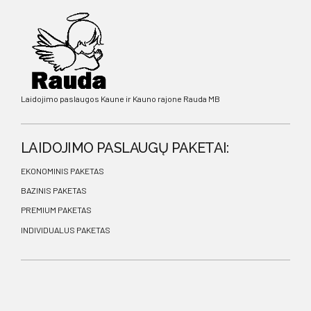
Laidojimo paslaugos Kaune ir Kauno rajone Rauda MB
LAIDOJIMO PASLAUGŲ PAKETAI:
EKONOMINIS PAKETAS
BAZINIS PAKETAS
PREMIUM PAKETAS
INDIVIDUALUS PAKETAS