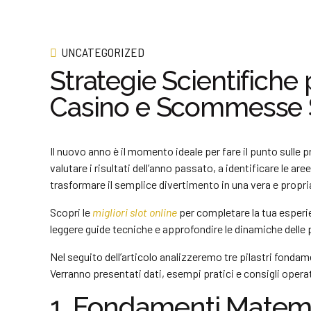
UNCATEGORIZED
Strategie Scientifiche
Casino e Scommesse 
Il nuovo anno è il momento ideale per fare il punto sulle p
valutare i risultati dell’anno passato, a identificare le ar
trasformare il semplice divertimento in una vera e propri
Scopri le
migliori slot online
per completare la tua esperi
leggere guide tecniche e approfondire le dinamiche delle 
Nel seguito dell’articolo analizzeremo tre pilastri fondame
Verranno presentati dati, esempi pratici e consigli operat
1. Fondamenti Matemat