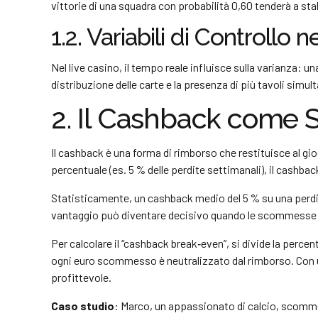
vittorie di una squadra con probabilità 0,60 tenderà a stab
1.2. Variabili di Controllo n
Nel live casino, il tempo reale influisce sulla varianza: u
distribuzione delle carte e la presenza di più tavoli sim
2. Il Cashback come S
Il cashback è una forma di rimborso che restituisce al gi
percentuale (es. 5 % delle perdite settimanali), il cashb
Statisticamente, un cashback medio del 5 % su una perdita
vantaggio può diventare decisivo quando le scommesse s
Per calcolare il “cashback break‑even”, si divide la perce
ogni euro scommesso è neutralizzato dal rimborso. Con un
profittevole.
Caso studio
: Marco, un appassionato di calcio, scommet