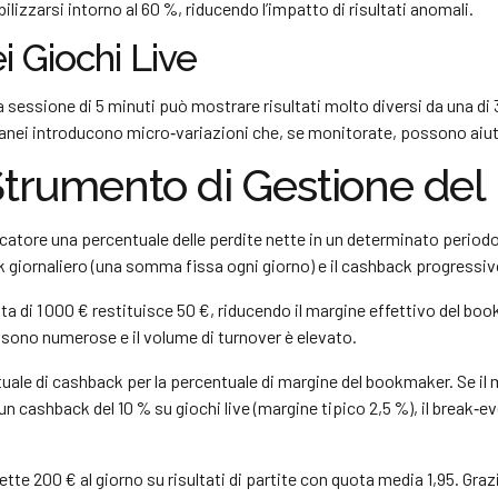
ilizzarsi intorno al 60 %, riducendo l’impatto di risultati anomali.
ei Giochi Live
na sessione di 5 minuti può mostrare risultati molto diversi da una di 3
ultanei introducono micro‑variazioni che, se monitorate, possono aiu
trumento di Gestione del 
ocatore una percentuale delle perdite nette in un determinato period
ack giornaliero (una somma fissa ogni giorno) e il cashback progressi
 di 1 000 € restituisce 50 €, riducendo il margine effettivo del boo
ono numerose e il volume di turnover è elevato.
ntuale di cashback per la percentuale di margine del bookmaker. Se il 
 cashback del 10 % su giochi live (margine tipico 2,5 %), il break‑e
te 200 € al giorno su risultati di partite con quota media 1,95. Gr