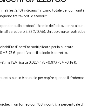
li (es. 2,10) indicano il ritorno totale per ogni unità
nguono tra favoriti e sfavoriti.
pondono alla probabilità reale dell’esito, senza alcun
decimali sarebbero 2,22 (1/0,45). Un bookmaker potrebbe
robabilità di perdita moltiplicata per la puntata.
 = 3,73 €, positivo se il calcolo è corretto.
€, ma l’EV risulta 0,027 × 175 – 0,973 × 5 ≈ –0,14 €,
 questo punto è cruciale per capire quando il rimborso
riche. In un torneo con 100 incontri, la percentuale di