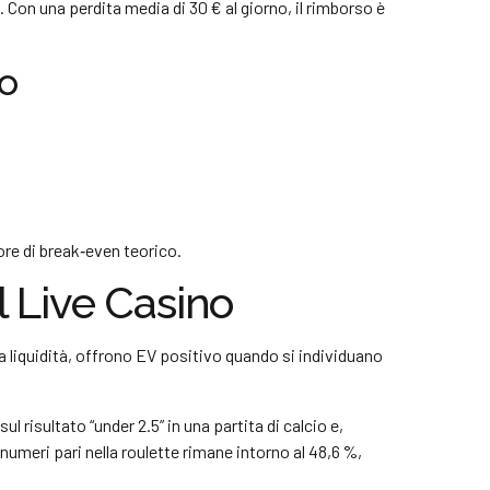
. Con una perdita media di 30 € al giorno, il rimborso è
lo
ore di break‑even teorico.
l Live Casino
 liquidità, offrono EV positivo quando si individuano
 risultato “under 2.5” in una partita di calcio e,
numeri pari nella roulette rimane intorno al 48,6 %,