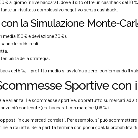
00 € al giorno in live baccarat, dove il sito offre un cashback del 10 %
onostante un risultato complessivo negativo senza cashback.
k con la Simulazione Monte‑Car
on media 150 € e deviazione 30 €).
sando le odds reali.
etta.
tenibilità della strategia.
back del 5 %, il profitto medio si avvicina a zero, confermando il val
 Scommesse Sportive con i
tà e varianza. Le scommesse sportive, soprattutto su mercati ad alta
arianze più contenute (es. baccarat con margine 1,06 %).
 opposti in due mercati correlati. Per esempio, si può scommettere sul
lla roulette. Se la partita termina con pochi goal, la probabilità di 