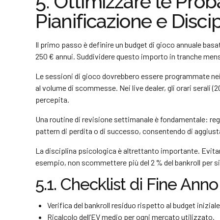
5. Ottimizzare le Pro
Pianificazione e Disci
Il primo passo è definire un budget di gioco annuale basato
250 € annui. Suddividere questo importo in tranche mensil
Le sessioni di gioco dovrebbero essere programmate nei p
al volume di scommesse. Nei live dealer, gli orari serali (
percepita.
Una routine di revisione settimanale è fondamentale: regis
pattern di perdita o di successo, consentendo di aggiusta
La disciplina psicologica è altrettanto importante. Evita
esempio, non scommettere più del 2 % del bankroll per si
5.1. Checklist di Fine Anno
Verifica del bankroll residuo rispetto al budget iniziale
Ricalcolo dell’EV medio per ogni mercato utilizzato.