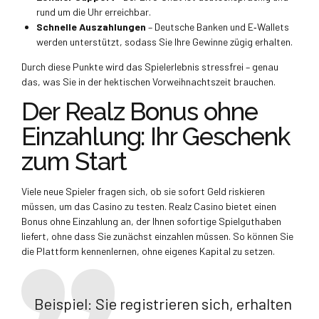
rund um die Uhr erreichbar.
Schnelle Auszahlungen
– Deutsche Banken und E‑Wallets
werden unterstützt, sodass Sie Ihre Gewinne zügig erhalten.
Durch diese Punkte wird das Spielerlebnis stressfrei – genau
das, was Sie in der hektischen Vorweihnachtszeit brauchen.
Der Realz Bonus ohne
Einzahlung: Ihr Geschenk
zum Start
Viele neue Spieler fragen sich, ob sie sofort Geld riskieren
müssen, um das Casino zu testen. Realz Casino bietet einen
Bonus ohne Einzahlung an, der Ihnen sofortige Spielguthaben
liefert, ohne dass Sie zunächst einzahlen müssen. So können Sie
die Plattform kennenlernen, ohne eigenes Kapital zu setzen.
Beispiel: Sie registrieren sich, erhalten