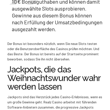
10 € Bonusguthaben und können damit
ausgewählte Slots ausprobieren.
Gewinne aus diesem Bonus können
nach Erfüllung der Umsatzbedingungen
ausgezahlt werden.
Der Bonus ist besonders nützlich, wenn Sie neue Slots testen
oder die Benutzeroberfläche des Casinos prüfen möchten. Und
das Beste: Der Bonus ist bereits auf der Startseite prominent
beworben, sodass Sie ihn nicht übersehen.
Jackpots, die das
Weihnachtswunder wahr
werden lassen
Jackpots sind das Herzstück jedes Casino‑Erlebnisses, wenn es
um große Gewinne geht. Realz Casino arbeitet mit führenden
Software‑Anbietern zusammen, die progressive Jackpots