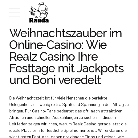
UNCATEGORIZED
Weihnachtszauber im
Online‑Casino: Wie
Realz Casino Ihre
Festtage mit Jackpots
und Boni veredelt
Die Weihnachtszeit ist für viele Menschen die perfekte
Gelegenheit, ein wenig extra Spaß und Spannung in den Alltag zu
bringen. Für Casino‑Fans bedeutet das oft, nach attraktiven
Aktionen und schnellen Auszahlungen zu suchen. In diesem
Leitfaden zeigen wir Ihnen, warum Realz Casino gerade jetzt die
ideale Plattform für festliche Spielmomente ist. Wir erklären die
wichtigsten Features, geben praxisnahe Tipps und zeigen, wie