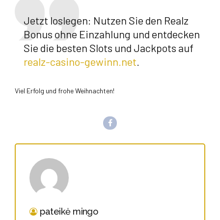
Jetzt loslegen: Nutzen Sie den Realz
Bonus ohne Einzahlung und entdecken
Sie die besten Slots und Jackpots auf
realz-casino-gewinn.net
.
Viel Erfolg und frohe Weihnachten!
pateikė mingo