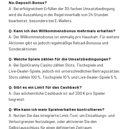
No‑Deposit‑Bonus?
A: Bei erfolgreichem Erfüllen der 30‑fachen Umsatzbedingung
wird die Auszahlung in der Regel innerhalb von 24 Stunden
bearbeitet, besonders bei E‑Wallets.
Q: Kann ich den Willkommensbonus mehrmals erhalten?
A: Der Willkommensbonus ist einmalig pro Haushalt. Für weitere
Aktionen gibt es jedoch regelmäßige Reload‑Bonusse und
Sonderaktionen.
Q: Welche Spiele zählen für die Umsatzbedingungen?
A: Bei SpinGranny Casino zählen Slots, Tischspiele und
Live‑Dealer‑Spiele, jedoch mit unterschiedlichen Beitragssätzen.
Slots zählen 100 %, Tischspiele 10 % und Live‑Dealer‑Spiele 5 %.
Q: Gibt es ein Limit für das Cashback?
A: Das wöchentliche Cashback ist auf 200 € pro Spieler
begrenzt.
Q: Wie kann ich mein Spielverhalten kontrollieren?
A: Nutzen Sie das integrierte Limit‑Tool, um Einzahlungs‑ und
Verlustgrenzen festzulegen, oder aktivieren Sie den
Selbstausschluss für einen definierten Zeitraum.