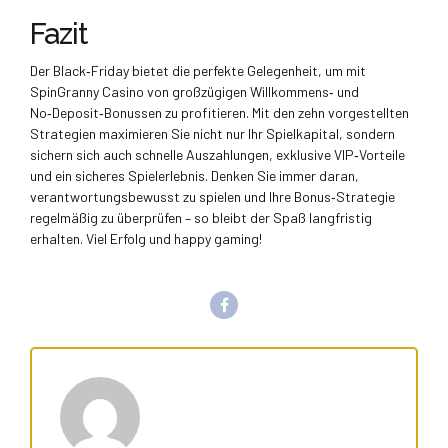
Fazit
Der Black‑Friday bietet die perfekte Gelegenheit, um mit
SpinGranny Casino von großzügigen Willkommens‑ und
No‑Deposit‑Bonussen zu profitieren. Mit den zehn vorgestellten
Strategien maximieren Sie nicht nur Ihr Spielkapital, sondern
sichern sich auch schnelle Auszahlungen, exklusive VIP‑Vorteile
und ein sicheres Spielerlebnis. Denken Sie immer daran,
verantwortungsbewusst zu spielen und Ihre Bonus‑Strategie
regelmäßig zu überprüfen – so bleibt der Spaß langfristig
erhalten. Viel Erfolg und happy gaming!