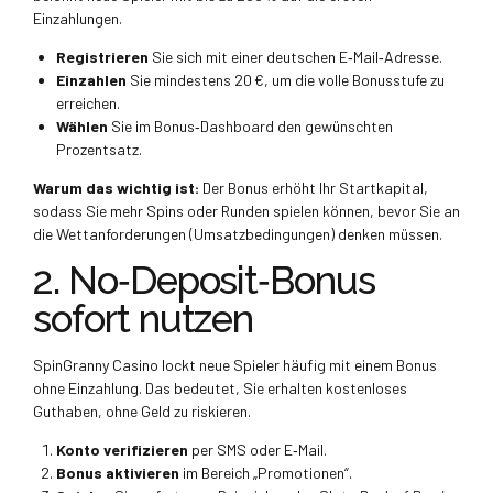
Einzahlungen.
Registrieren
Sie sich mit einer deutschen E‑Mail‑Adresse.
Einzahlen
Sie mindestens 20 €, um die volle Bonusstufe zu
erreichen.
Wählen
Sie im Bonus‑Dashboard den gewünschten
Prozentsatz.
Warum das wichtig ist:
Der Bonus erhöht Ihr Startkapital,
sodass Sie mehr Spins oder Runden spielen können, bevor Sie an
die Wettanforderungen (Umsatzbedingungen) denken müssen.
2. No‑Deposit‑Bonus
sofort nutzen
SpinGranny Casino lockt neue Spieler häufig mit einem Bonus
ohne Einzahlung. Das bedeutet, Sie erhalten kostenloses
Guthaben, ohne Geld zu riskieren.
Konto verifizieren
per SMS oder E‑Mail.
Bonus aktivieren
im Bereich „Promotionen“.