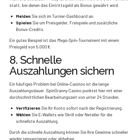
statt, bei denen das Eintrittsgeld als Bonus gewährt wird.
Melden
Sie sich im Turnier‑Dashboard an.
Spielen
Sie um Preisgelder, Freispiele und zusätzliche
Bonus‑Credits.
Ein gutes Beispiel ist das
Mega‑Spin‑Tournament
mit einem
Preisgeld von 5.000 €.
8. Schnelle
Auszahlungen sichern
Ein häufiges Problem bei Online‑Casinos ist die lange
Auszahlungsdauer. SpinGranny Casino punktet hier mit einer
durchschnittlichen Bearbeitungszeit von unter 24 Stunden.
Verifizieren
Sie Ihr Konto sofort nach der Registrierung.
Wählen
Sie E‑Wallets wie Skrill oder Neteller für die
schnellste Auszahlung.
Durch die schnelle Auszahlung können Sie Ihre Gewinne schneller
wieder reinvestieren oder abheben.