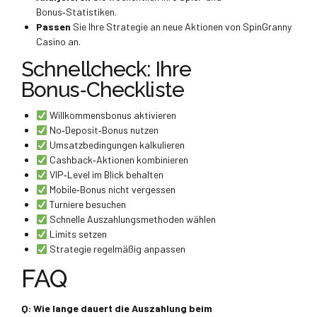
Bonus‑Statistiken.
Passen
Sie Ihre Strategie an neue Aktionen von SpinGranny
Casino an.
Schnellcheck: Ihre
Bonus‑Checkliste
Willkommensbonus aktivieren
No‑Deposit‑Bonus nutzen
Umsatzbedingungen kalkulieren
Cashback‑Aktionen kombinieren
VIP‑Level im Blick behalten
Mobile‑Bonus nicht vergessen
Turniere besuchen
Schnelle Auszahlungsmethoden wählen
Limits setzen
Strategie regelmäßig anpassen
FAQ
Q: Wie lange dauert die Auszahlung beim