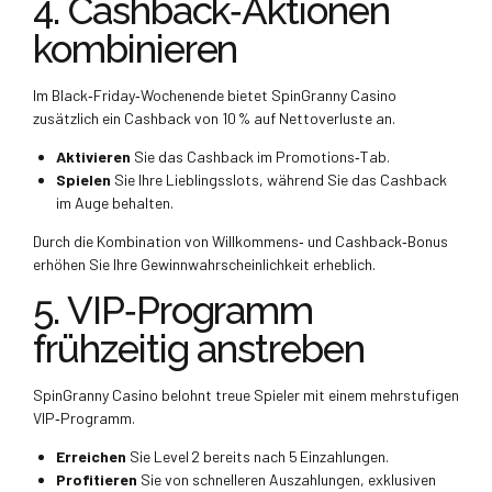
4. Cashback‑Aktionen
kombinieren
Im Black‑Friday‑Wochenende bietet SpinGranny Casino
zusätzlich ein Cashback von 10 % auf Nettoverluste an.
Aktivieren
Sie das Cashback im Promotions‑Tab.
Spielen
Sie Ihre Lieblingsslots, während Sie das Cashback
im Auge behalten.
Durch die Kombination von Willkommens‑ und Cashback‑Bonus
erhöhen Sie Ihre Gewinnwahrscheinlichkeit erheblich.
5. VIP‑Programm
frühzeitig anstreben
SpinGranny Casino belohnt treue Spieler mit einem mehrstufigen
VIP‑Programm.
Erreichen
Sie Level 2 bereits nach 5 Einzahlungen.
Profitieren
Sie von schnelleren Auszahlungen, exklusiven