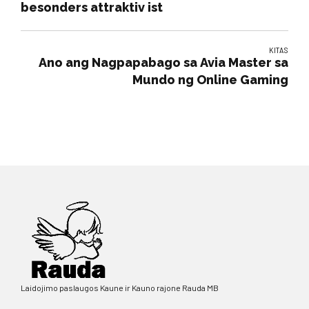
besonders attraktiv ist
KITAS
Ano ang Nagpapabago sa Avia Master sa
Mundo ng Online Gaming
Laidojimo paslaugos Kaune ir Kauno rajone Rauda MB