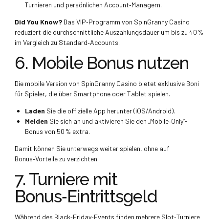
Turnieren und persönlichen Account‑Managern.
Did You Know?
Das VIP‑Programm von SpinGranny Casino
reduziert die durchschnittliche Auszahlungsdauer um bis zu 40 %
im Vergleich zu Standard‑Accounts.
6. Mobile Bonus nutzen
Die mobile Version von SpinGranny Casino bietet exklusive Boni
für Spieler, die über Smartphone oder Tablet spielen.
Laden
Sie die offizielle App herunter (iOS/Android).
Melden
Sie sich an und aktivieren Sie den „Mobile‑Only“-
Bonus von 50 % extra.
Damit können Sie unterwegs weiter spielen, ohne auf
Bonus‑Vorteile zu verzichten.
7. Turniere mit
Bonus‑Eintrittsgeld
Während des Black‑Friday‑Events finden mehrere Slot‑Turniere