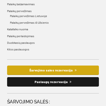
Palaikų balzamavimas
Palaikų pervežimas
Palaikų pervežimas Lietuvoje
Palaikų pervežimas iš Užsienio
Katafalko nuoma
Palaikų perlaidojimas
Duobkasių paslaugos
Kitos paslauogos
Šarvojimo sales rezervacija
Paslaugų rezervacija
ŠARVOJIMO SALĖS :