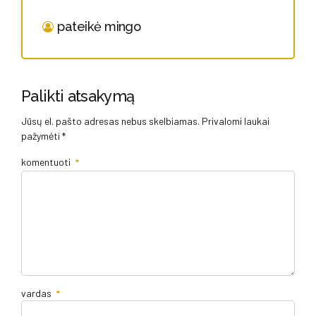
pateikė mingo
Palikti atsakymą
Jūsų el. pašto adresas nebus skelbiamas. Privalomi laukai
pažymėti *
komentuoti
*
vardas
*