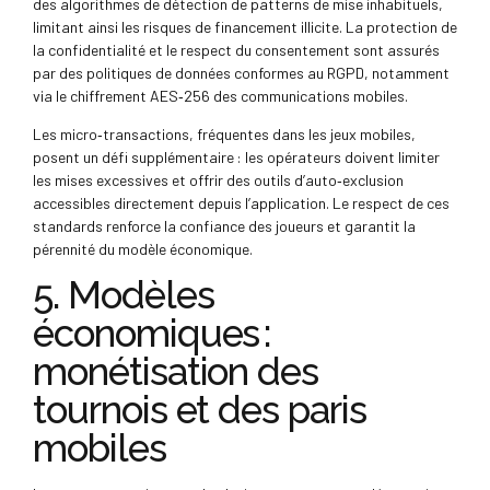
des algorithmes de détection de patterns de mise inhabituels,
limitant ainsi les risques de financement illicite. La protection de
la confidentialité et le respect du consentement sont assurés
par des politiques de données conformes au RGPD, notamment
via le chiffrement AES‑256 des communications mobiles.
Les micro‑transactions, fréquentes dans les jeux mobiles,
posent un défi supplémentaire : les opérateurs doivent limiter
les mises excessives et offrir des outils d’auto‑exclusion
accessibles directement depuis l’application. Le respect de ces
standards renforce la confiance des joueurs et garantit la
pérennité du modèle économique.
5. Modèles
économiques :
monétisation des
tournois et des paris
mobiles