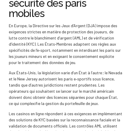
sécurité des paris
mobiles
En Europe, la Directive sur les Jeux d’Argent (DJA) impose des
exigences strictes en matière de protection des joueurs, de
lutte contre le blanchiment d’argent (AML) et de vérification
d’identité (KYC). Les États‑Membres adaptent ces règles aux
spécificités de l’e‑sport, notamment en interdisant les paris sur
les joueurs mineurs et en exigeant le consentement explicite
pour le traitement des données de jeu.
Aux États‑Unis, la législation varie d’un État à l’autre ; le Nevada
et le New Jersey autorisent les paris e‑sportifs sous licence,
tandis que d’autres juridictions restent prudentes. Les
opérateurs qui souhaitent se lancer sur le marché américain
doivent donc obtenir des licences séparées pour chaque État,
ce qui complexifie la gestion du portefeuille de jeux.
Les casinos en ligne répondent à ces exigences en implémentant
des solutions de KYC basées sur la reconnaissance faciale et la
validation de documents officiels. Les contrôles AML utilisent