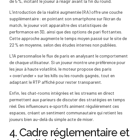
de 5 %, incitant le joueur à réagir avant la fin du round.
L’introduction de la réalité augmentée (RA) offre une couche
supplémentaire : en pointant son smartphone sur l’écran du
match, le joueur voit apparaître des statistiques de
performance en 3D, ainsi que des options de pari flottantes.
Cette approche augmente le temps moyen passé sur le site de
22 % en moyenne, selon des études internes non publiées.
L’IA personnalise le flux de paris en analysant le comportement
de chaque utilisateur. Si un joueur montre une préférence pour
les jeux à haute volatilité, le moteur propose des paris
« over/under » sur les kills ou les rounds gagnés, tout en
adaptant le RTP affiché pour rester transparent.
Enfin, les chat‑rooms intégrées et les streams en direct
permettent aux parieurs de discuter des stratégies en temps
réel. Des influenceurs e‑sportifs animent régulièrement ces
espaces, créant un sentiment communautaire qui retient les
joueurs bien au-delà du simple acte de miser.
4. Cadre réglementaire et