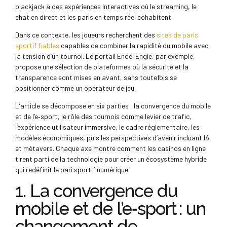
blackjack à des expériences interactives où le streaming, le
chat en direct et les paris en temps réel cohabitent.
Dans ce contexte, les joueurs recherchent des
sites de paris
sportif fiables
capables de combiner la rapidité du mobile avec
la tension d’un tournoi. Le portail Endel Engie, par exemple,
propose une sélection de plateformes où la sécurité et la
transparence sont mises en avant, sans toutefois se
positionner comme un opérateur de jeu.
L’article se décompose en six parties : la convergence du mobile
et de l’e‑sport, le rôle des tournois comme levier de trafic,
l’expérience utilisateur immersive, le cadre réglementaire, les
modèles économiques, puis les perspectives d’avenir incluant IA
et métavers. Chaque axe montre comment les casinos en ligne
tirent parti de la technologie pour créer un écosystème hybride
qui redéfinit le pari sportif numérique.
1. La convergence du
mobile et de l’e‑sport : un
changement de