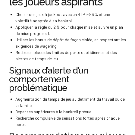
les joueurs aspirants
Choisir des jeux à jackpot avec un RTP ≥ 96 % et une
volatilité adaptée à sa bankroll.
Appliquer la règle du 2 % pour chaque mise et suivre un plan
de mise progressif.
Utiliser les bonus de dépôt de façon ciblée, en respectant les
exigences de wagering.
Mettre en place des limites de perte quotidiennes et des
alertes de temps de jeu.
Signaux d’alerte d’un
comportement
problématique
Augmentation du temps de jeu au détriment du travail ou de
la famille.
Dépenses supérieures à la bankroll prévue.
Recherche compulsive de sensations fortes après chaque
perte.