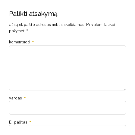
Palikti atsakymą
Jūsų el. pašto adresas nebus skelbiamas. Privalomi laukai
pažymėti *
komentuoti
*
vardas
*
El. paštas
*