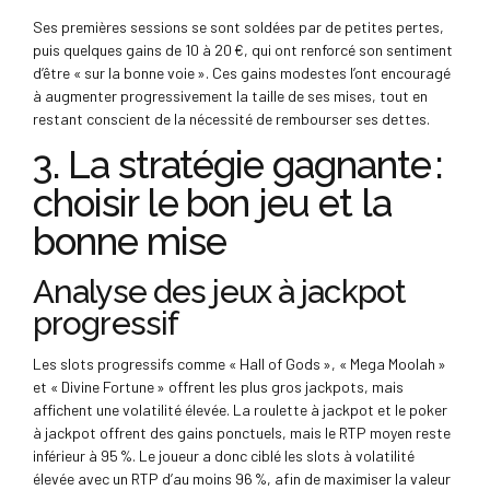
Ses premières sessions se sont soldées par de petites pertes,
puis quelques gains de 10 à 20 €, qui ont renforcé son sentiment
d’être « sur la bonne voie ». Ces gains modestes l’ont encouragé
à augmenter progressivement la taille de ses mises, tout en
restant conscient de la nécessité de rembourser ses dettes.
3. La stratégie gagnante :
choisir le bon jeu et la
bonne mise
Analyse des jeux à jackpot
progressif
Les slots progressifs comme « Hall of Gods », « Mega Moolah »
et « Divine Fortune » offrent les plus gros jackpots, mais
affichent une volatilité élevée. La roulette à jackpot et le poker
à jackpot offrent des gains ponctuels, mais le RTP moyen reste
inférieur à 95 %. Le joueur a donc ciblé les slots à volatilité
élevée avec un RTP d’au moins 96 %, afin de maximiser la valeur