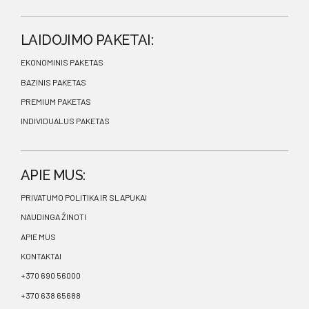
LAIDOJIMO PAKETAI:
EKONOMINIS PAKETAS
BAZINIS PAKETAS
PREMIUM PAKETAS
INDIVIDUALUS PAKETAS
APIE MUS:
PRIVATUMO POLITIKA IR SLAPUKAI
NAUDINGA ŽINOTI
APIE MUS
KONTAKTAI
+370 690 56000
+370 638 65688