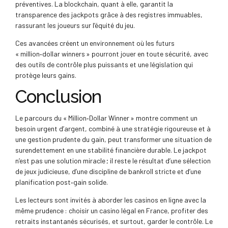
préventives. La blockchain, quant à elle, garantit la
transparence des jackpots grâce à des registres immuables,
rassurant les joueurs sur l’équité du jeu.
Ces avancées créent un environnement où les futurs
« million‑dollar winners » pourront jouer en toute sécurité, avec
des outils de contrôle plus puissants et une législation qui
protège leurs gains.
Conclusion
Le parcours du « Million‑Dollar Winner » montre comment un
besoin urgent d’argent, combiné à une stratégie rigoureuse et à
une gestion prudente du gain, peut transformer une situation de
surendettement en une stabilité financière durable. Le jackpot
n’est pas une solution miracle ; il reste le résultat d’une sélection
de jeux judicieuse, d’une discipline de bankroll stricte et d’une
planification post‑gain solide.
Les lecteurs sont invités à aborder les casinos en ligne avec la
même prudence : choisir un casino légal en France, profiter des
retraits instantanés sécurisés, et surtout, garder le contrôle. Le