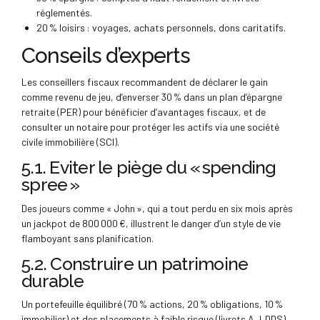
réglementés.
20 % loisirs : voyages, achats personnels, dons caritatifs.
Conseils d’experts
Les conseillers fiscaux recommandent de déclarer le gain
comme revenu de jeu, d’enverser 30 % dans un plan d’épargne
retraite (PER) pour bénéficier d’avantages fiscaux, et de
consulter un notaire pour protéger les actifs via une société
civile immobilière (SCI).
5.1. Eviter le piège du « spending
spree »
Des joueurs comme « John », qui a tout perdu en six mois après
un jackpot de 800 000 €, illustrent le danger d’un style de vie
flamboyant sans planification.
5.2. Construire un patrimoine
durable
Un portefeuille équilibré (70 % actions, 20 % obligations, 10 %
immobilier) et des placements à faible risque (livrets A, LDDS)