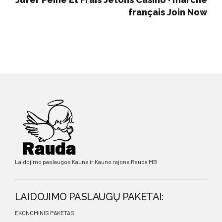
français Join Now
Laidojimo paslaugos Kaune ir Kauno rajone Rauda MB
LAIDOJIMO PASLAUGŲ PAKETAI:
EKONOMINIS PAKETAS