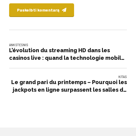
Paskelbti komentarą
ANKSTESNIS
L’évolution du streaming HD dans les
casinos live : quand la technologie mobile
redéfinit la fidélité des joueurs
KITAS
Le grand pari du printemps – Pourquoi les
jackpots en ligne surpassent les salles de
Vegas