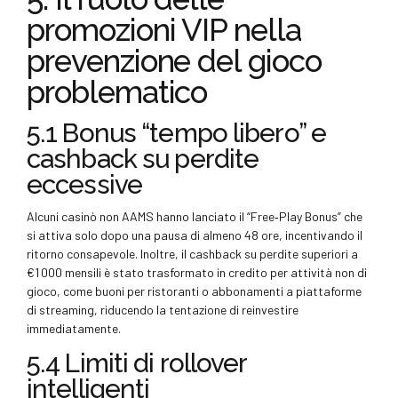
promozioni VIP nella
prevenzione del gioco
problematico
5.1 Bonus “tempo libero” e
cashback su perdite
eccessive
Alcuni casinò non AAMS hanno lanciato il “Free‑Play Bonus” che
si attiva solo dopo una pausa di almeno 48 ore, incentivando il
ritorno consapevole. Inoltre, il cashback su perdite superiori a
€1 000 mensili è stato trasformato in credito per attività non di
gioco, come buoni per ristoranti o abbonamenti a piattaforme
di streaming, riducendo la tentazione di reinvestire
immediatamente.
5.4 Limiti di rollover
intelligenti