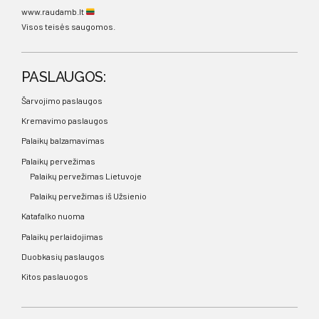
www.raudamb.lt
Visos teisės saugomos.
PASLAUGOS:
Šarvojimo paslaugos
Kremavimo paslaugos
Palaikų balzamavimas
Palaikų pervežimas
Palaikų pervežimas Lietuvoje
Palaikų pervežimas iš Užsienio
Katafalko nuoma
Palaikų perlaidojimas
Duobkasių paslaugos
Kitos paslauogos