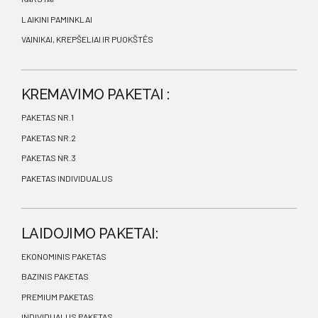
LAIKINI PAMINKLAI
VAINIKAI, KREPŠELIAI IR PUOKŠTĖS
KREMAVIMO PAKETAI :
PAKETAS NR.1
PAKETAS NR.2
PAKETAS NR.3
PAKETAS INDIVIDUALUS
LAIDOJIMO PAKETAI:
EKONOMINIS PAKETAS
BAZINIS PAKETAS
PREMIUM PAKETAS
INDIVIDUALUS PAKETAS