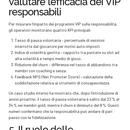
valutare l’efficacia dei VIP
responsabili
Per misurare l’impatto dei programmi VIP sulla responsabilità,
gli operatori monitorano quattro KPI principali:
Tasso di pausa volontaria – percentuale di sessioni
interrotte dal giocatore per motivi auto‑imposti.
Indice di volatilità gestita – rapporto tra puntate su slot ad
alta volatilità e tempo medio di gioco.
Riduzione del churn – differenza nel tasso di abbandono tra
membri con coaching e senza.
Feedback NPS (Net Promoter Score) – valutazione della
soddisfazione relativa ai strumenti di consapevolezza.
Un caso studio interno ha mostrato che, dopo l’introduzione di
avvisi proattivi, il tasso di pausa volontaria è salito dal 22 % al
34 % nei membri gold, mentre il churn è diminuito del 8 %. Questi
numeri confermano che la responsabilità può andare di pari
passo con la fidelizzazione.
5. Il ruolo delle