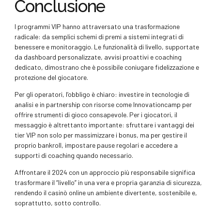
Conclusione
I programmi VIP hanno attraversato una trasformazione
radicale: da semplici schemi di premi a sistemi integrati di
benessere e monitoraggio. Le funzionalità di livello, supportate
da dashboard personalizzate, avvisi proattivi e coaching
dedicato, dimostrano che è possibile coniugare fidelizzazione e
protezione del giocatore.
Per gli operatori, l’obbligo è chiaro: investire in tecnologie di
analisi e in partnership con risorse come Innovationcamp per
offrire strumenti di gioco consapevole. Per i giocatori, il
messaggio è altrettanto importante: sfruttare i vantaggi dei
tier VIP non solo per massimizzare i bonus, ma per gestire il
proprio bankroll, impostare pause regolari e accedere a
supporti di coaching quando necessario.
Affrontare il 2024 con un approccio più responsabile significa
trasformare il “livello” in una vera e propria garanzia di sicurezza,
rendendo il casinò online un ambiente divertente, sostenibile e,
soprattutto, sotto controllo.