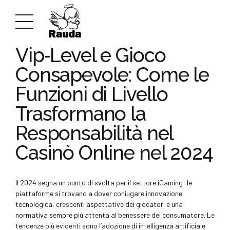
UNCATEGORIZED
Vip‑Level e Gioco
Consapevole: Come le
Funzioni di Livello
Trasformano la
Responsabilità nel
Casinò Online nel 2024
Il 2024 segna un punto di svolta per il settore iGaming: le
piattaforme si trovano a dover coniugare innovazione
tecnologica, crescenti aspettative dei giocatori e una
normativa sempre più attenta al benessere del consumatore. Le
tendenze più evidenti sono l’adozione di intelligenza artificiale