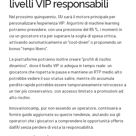
livelli VIP responsabili
Nel prossimo quinquennio, l’AI sarà il motore principale per
personalizzare l’esperienza VIP. Algoritmi di machine learning
potranno prevedere, con una precisione del 85 %, i momenti in
cui un giocatore sta per superare la soglia di spesa critica,
attivando automaticamente un “cool‑down” o proponendo un
bonus “tempo libero”.
Le piattaforme potranno inoltre creare “profili di rischio
dinamico”, dove il livello VIP si adegua in tempo reale: un
giocatore che rispetta le pause e mantiene un RTP medio alto
potrebbe vedere il suo status salire, mentre chi accumula
perdite rapide potrebbe essere temporaneamente retrocesso a
un tier più conservativo, con accesso limitato a promozioni ad
alto rischio.
Innovationcamp, pur non essendo un operatore, continuerà a
fornire guide aggiornate su queste tendenze, aiutando sia gli
operatori che i giocatori a comprendere le opportunità offerte
dall’AI senza perdere di vista la responsabilità.