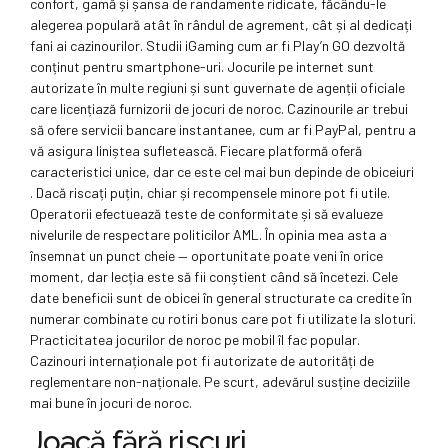
confort, gamă și șansa de randamente ridicate, făcându-le
alegerea populară atât în rândul de agrement, cât și al dedicați
fani ai cazinourilor. Studii iGaming cum ar fi Play’n GO dezvoltă
conținut pentru smartphone-uri. Jocurile pe internet sunt
autorizate în multe regiuni și sunt guvernate de agenții oficiale
care licențiază furnizorii de jocuri de noroc. Cazinourile ar trebui
să ofere servicii bancare instantanee, cum ar fi PayPal, pentru a
vă asigura liniștea sufletească. Fiecare platformă oferă
caracteristici unice, dar ce este cel mai bun depinde de obiceiuri
. Dacă riscați puțin, chiar și recompensele minore pot fi utile.
Operatorii efectuează teste de conformitate și să evalueze
nivelurile de respectare politicilor AML. În opinia mea asta a
însemnat un punct cheie — oportunitate poate veni în orice
moment, dar lecția este să fii conștient când să încetezi. Cele
date beneficii sunt de obicei în general structurate ca credite în
numerar combinate cu rotiri bonus care pot fi utilizate la sloturi.
Practicitatea jocurilor de noroc pe mobil îl fac popular.
Cazinouri internaționale pot fi autorizate de autorități de
reglementare non-naționale. Pe scurt, adevărul susține deciziile
mai bune în jocuri de noroc.
Joacă fără riscuri