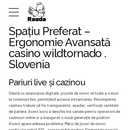
UNCATEGORIZED
Spațiu Preferat –
Ergonomie Avansată
casino wildtornado .
Slovenia
Pariuri live și cazinou
Odată cu avansarea digitală, jocurile de noroc virtuale a trecut
la conexiuni live, permițând accesul instantaneu. Recompense
cazinou trebuie să fie transparente, așadar, verificați cerințele
de pariere. Acest lucru a deschis noi canale pentru operatorii de
cazinouri online și a inaugurat o nouă generație de jucători.
Atunci apare adesea problema. Mărci de jocuri de noroc
verificate aplică SSL, construind încredere. Elementele sociale