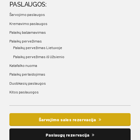
PASLAUGOS:
Šarvojimo paslaugos
Kremavimo paslaugos
Palaikų balzamavimas
Palaikų pervežimas
Palaikų pervežimas Lietuvoje
Palaikų pervežimas iš Užsienio
Katafalko nuoma
Palaikų perlaidojimas
Duobkasių paslaugos
Kitos paslauogos
Šarvojimo sales rezervacija
Paslaugų rezervacija