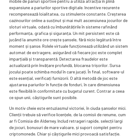
mobile de pariuri sportive pentru a utiliza atracția în plină
expansiune a pariurilor sportive digitale. Incentive recurente
recompensează loialitatea, cu stimulente constante. Creșterea
cazinourilor online a susținut și mai mult ascensiunea jocurilor de
sloturi virtuale, odată cu îmbunătățirile în sisteme rafinând
performanța, grafica și siguranța. Un mit persistent este că
jucând la anumite ore crește șansele, fără nicio legătură între
moment și șanse. Rolele virtuale funcționează utilizând un sistem
automat de extragere, asigurând că fiecare joc este complet
imparțială și transparentă. Detectarea fraudelor este
actualizată prin învățare profundă, blocarea trișorilor. Sursa
jocului poate schimba modul în care jucați. În final, software-ul
este esențial, verificați furnizorii. O altă metodă de joc este
ajustarea pariurilor în funcție de fonduri, în care dimensiunea
este flexibilă în conformitate cu bugetul curent. Contrar a ceea
ce spun unii, câștigurile sunt posibile.
Un motiv cheie este entuziasmul victoriei, în ciuda șanselor mici.
Clienții trebuie să verifice licențele, de la comisii de renume, cum
ar fi Comisia din Alderney. Includ retrageri rapide, selecții largi
de jocuri, bonusuri de mare valoare, și suport complet pentru
criptomonede. Chiar și câștigurile mici provoacă satisfacție.