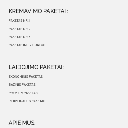
KREMAVIMO PAKETAI :
PAKETAS NR.1
PAKETAS NR.2
PAKETAS NR.3
PAKETAS INDIVIDUALUS
LAIDOJIMO PAKETAI:
EKONOMINIS PAKETAS
BAZINIS PAKETAS
PREMIUM PAKETAS
INDIVIDUALUS PAKETAS
APIE MUS: