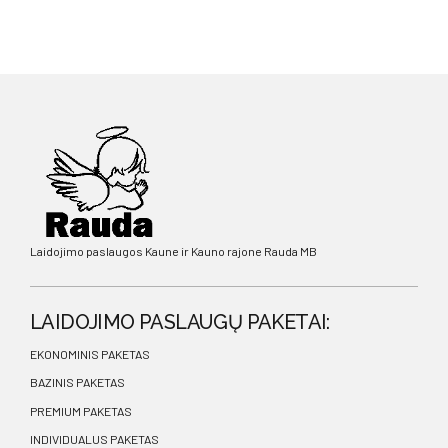
Laidojimo paslaugos Kaune ir Kauno rajone Rauda MB
LAIDOJIMO PASLAUGŲ PAKETAI:
EKONOMINIS PAKETAS
BAZINIS PAKETAS
PREMIUM PAKETAS
INDIVIDUALUS PAKETAS