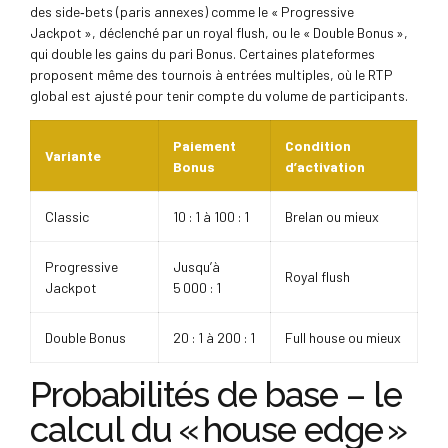
des side‑bets (paris annexes) comme le « Progressive
Jackpot », déclenché par un royal flush, ou le « Double Bonus »,
qui double les gains du pari Bonus. Certaines plateformes
proposent même des tournois à entrées multiples, où le RTP
global est ajusté pour tenir compte du volume de participants.
Paiement
Condition
Variante
Bonus
d’activation
Classic
10 : 1 à 100 : 1
Brelan ou mieux
Progressive
Jusqu’à
Royal flush
Jackpot
5 000 : 1
Double Bonus
20 : 1 à 200 : 1
Full house ou mieux
Probabilités de base – le
calcul du « house edge »