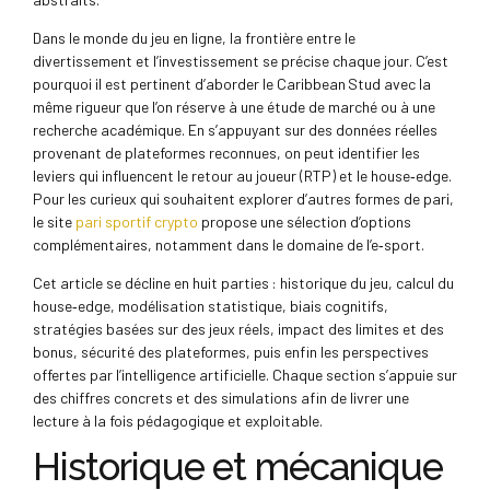
Dans le monde du jeu en ligne, la frontière entre le
divertissement et l’investissement se précise chaque jour. C’est
pourquoi il est pertinent d’aborder le Caribbean Stud avec la
même rigueur que l’on réserve à une étude de marché ou à une
recherche académique. En s’appuyant sur des données réelles
provenant de plateformes reconnues, on peut identifier les
leviers qui influencent le retour au joueur (RTP) et le house‑edge.
Pour les curieux qui souhaitent explorer d’autres formes de pari,
le site
pari sportif crypto
propose une sélection d’options
complémentaires, notamment dans le domaine de l’e‑sport.
Cet article se décline en huit parties : historique du jeu, calcul du
house‑edge, modélisation statistique, biais cognitifs,
stratégies basées sur des jeux réels, impact des limites et des
bonus, sécurité des plateformes, puis enfin les perspectives
offertes par l’intelligence artificielle. Chaque section s’appuie sur
des chiffres concrets et des simulations afin de livrer une
lecture à la fois pédagogique et exploitable.
Historique et mécanique