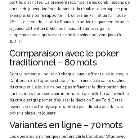
parties distinctes. La première récompense les combinaisons de
cartes du joueur, indépendamment du résultat du croupier ; par
exemple, une paire rapporte 1 : 1, un brelan 7 : 1, et un full house
25 : 1. La seconde, le pari « Bonus », s’active uniquement lorsque
le joueur obtient un brelan ou mieux, offrant des gains
supplémentaires qui varient selon le casino (souvent jusqu’à
100 : 1).
Comparaison avec le poker
traditionnel – 80 mots
Contrairement au poker où chaque joueur affronte les autres, le
Caribbean Stud oppose chaque main à une seule carte cachée
du croupier. Le joueur ne peut pas influencer la distribution des
cartes, mais il possède une information partielle (la carte visible
du croupier) qui permet d’ajuster la décision Play/Fold. Cette
asymétrie rend l’analyse probabiliste plus directe que dans le
poker à plusieurs joueurs.
Variantes en ligne – 70 mots
Les opérateurs numériques ont enrichi le Caribbean Stud avec