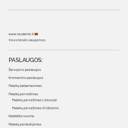
www.raudamb.lt
Visos teisės saugomos.
PASLAUGOS:
Šarvojimo paslaugos
Kremavimo paslaugos
Palaikų balzamavimas
Palaikų pervežimas
Palaikų pervežimas Lietuvoje
Palaikų pervežimas iš Užsienio
Katafalko nuoma
Palaikų perlaidojimas