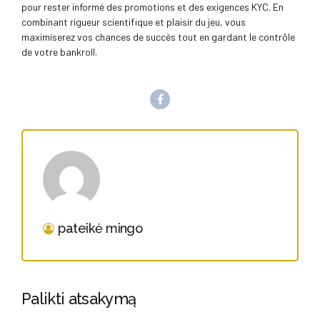
pour rester informé des promotions et des exigences KYC. En
combinant rigueur scientifique et plaisir du jeu, vous
maximiserez vos chances de succès tout en gardant le contrôle
de votre bankroll.
pateikė mingo
Palikti atsakymą