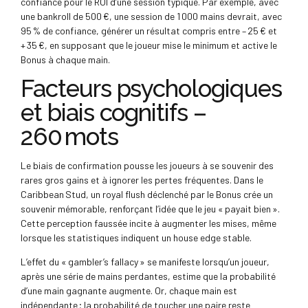
confiance pour le ROI d’une session typique. Par exemple, avec
une bankroll de 500 €, une session de 1 000 mains devrait, avec
95 % de confiance, générer un résultat compris entre – 25 € et
+ 35 €, en supposant que le joueur mise le minimum et active le
Bonus à chaque main.
Facteurs psychologiques
et biais cognitifs –
260 mots
Le biais de confirmation pousse les joueurs à se souvenir des
rares gros gains et à ignorer les pertes fréquentes. Dans le
Caribbean Stud, un royal flush déclenché par le Bonus crée un
souvenir mémorable, renforçant l’idée que le jeu « payait bien ».
Cette perception faussée incite à augmenter les mises, même
lorsque les statistiques indiquent un house edge stable.
L’effet du « gambler’s fallacy » se manifeste lorsqu’un joueur,
après une série de mains perdantes, estime que la probabilité
d’une main gagnante augmente. Or, chaque main est
indépendante ; la probabilité de toucher une paire reste