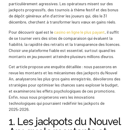
particulièrement agressives. Les opérateurs misent sur des
jackpots progressifs, des tournois à thème festif et des bonus
de dépôt généreux afin d’attirer les joueurs qui, dès le 31
décembre, cherchent à transformer leurs vœux en gains réels.
Pour découvrir quel est le
casino en ligne le plus payant
, il suffit
de se tourner vers des sites de comparaison qui évaluent la
fiabilité, la rapidité des retraits et la transparence des licences.
Choisir une plateforme fiable est essentiel, surtout quand les
montants en jeu peuvent atteindre plusieurs millions d’euros.
Cet article propose une enquête détaillée : nous passerons en
revue les montants et les mécanismes des jackpots du Nouvel
An, analyserons les plus gros gains enregistrés, dévoilerons des
stratégies pour optimiser les chances sans exploser le budget,
et examinerons les effets psychologiques de ces promotions.
Enfin, nous nous projeterons vers les innovations
technologiques qui pourraient redéfinir les jackpots de
2025‑2026.
1. Les jackpots du Nouvel