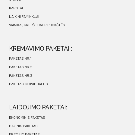
KARSTAI
LAIKINI PAMINKLAI
VAINIKAI, KREPŠELIAI IR PUOKŠTĖS
KREMAVIMO PAKETAI :
PAKETAS NR.1
PAKETAS NR.2
PAKETAS NR.3
PAKETAS INDIVIDUALUS
LAIDOJIMO PAKETAI:
EKONOMINIS PAKETAS
BAZINIS PAKETAS
PREMIUM PAKETAS