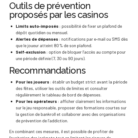
Outils de prévention
proposés par les casinos
Limits auto‑imposés
: possibilité de fixer un plafond de
dépôt quotidien ou mensuel.
Alertes de dépenses
: notifications par e‑mail ou SMS dès
que le joueur atteint 80 % de son plafond.
Self‑exclusion
: option de bloquer l’accès au compte pour
une période définie (7, 30 ou 90 jours).
Recommandations
Pour les joueurs
: établir un budget strict avant la période
des fêtes, utiliser les outils de limites et consulter
régulièrement le tableau de bord de dépenses.
Pour les opérateurs
: afficher clairement les informations
sur le jeu responsable, proposer des formations courtes sur
la gestion de bankroll et collaborer avec des organisations
de prévention de l’addiction.
En combinant ces mesures, il est possible de profiter de
l’excitation des jackpots tout en limitant les risques de