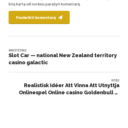
kitą kartą vėl norėsiu parašyti komentarą.
Paskelbti komentarą
ANKSTESNIS
Slot Car — national New Zealand territory
casino galactic
KITAS
Realistisk Idéer Att Vinna Att Utnyttja
Onlinespel Online casino Goldenbull —
svenskt område