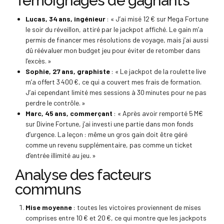
Témoignages de gagnants
Lucas, 34 ans, ingénieur
: « J’ai misé 12 € sur Mega Fortune
le soir du réveillon, attiré par le jackpot affiché. Le gain m’a
permis de financer mes résolutions de voyage, mais j’ai aussi
dû réévaluer mon budget jeu pour éviter de retomber dans
l’excès. »
Sophie, 27 ans, graphiste
: « Le jackpot de la roulette live
m’a offert 3 400 €, ce qui a couvert mes frais de formation.
J’ai cependant limité mes sessions à 30 minutes pour ne pas
perdre le contrôle. »
Marc, 45 ans, commerçant
: « Après avoir remporté 5 M€
sur Divine Fortune, j’ai investi une partie dans mon fonds
d’urgence. La leçon : même un gros gain doit être géré
comme un revenu supplémentaire, pas comme un ticket
d’entrée illimité au jeu. »
Analyse des facteurs
communs
Mise moyenne
: toutes les victoires proviennent de mises
comprises entre 10 € et 20 €, ce qui montre que les jackpots