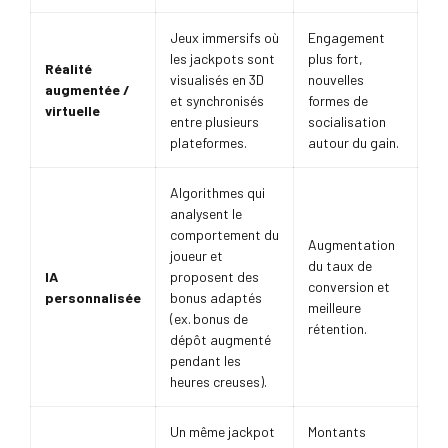
Jeux immersifs où
Engagement
les jackpots sont
plus fort,
Réalité
visualisés en 3D
nouvelles
augmentée /
et synchronisés
formes de
virtuelle
entre plusieurs
socialisation
plateformes.
autour du gain.
Algorithmes qui
analysent le
comportement du
Augmentation
joueur et
du taux de
IA
proposent des
conversion et
personnalisée
bonus adaptés
meilleure
(ex. bonus de
rétention.
dépôt augmenté
pendant les
heures creuses).
Un même jackpot
Montants