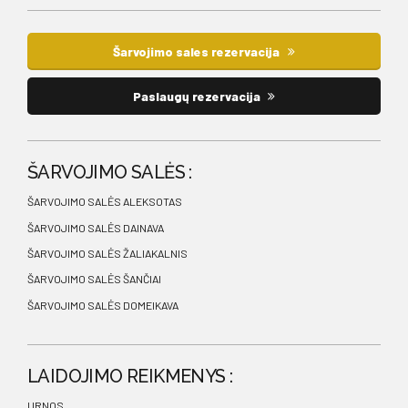
Šarvojimo sales rezervacija
Paslaugų rezervacija
ŠARVOJIMO SALĖS :
ŠARVOJIMO SALĖS ALEKSOTAS
ŠARVOJIMO SALĖS DAINAVA
ŠARVOJIMO SALĖS ŽALIAKALNIS
ŠARVOJIMO SALĖS ŠANČIAI
ŠARVOJIMO SALĖS DOMEIKAVA
LAIDOJIMO REIKMENYS :
URNOS