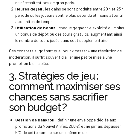
ne nécessitent pas de gros paris.
Heures de jeu
: les gains se sont produits entre 20 h et 23 h,
période où les joueurs sont le plus détendu et moins attentif
aux limites de temps.
Utilisation de bonus
: chaque gagnant a exploité au moins
un bonus de dépôt ou des tours gratuits, augmentant ainsi
le nombre de tours joués sans coût supplémentaire.
Ces constats suggèrent que, pour « casser » une résolution de
modération, il suffit souvent d’allier une petite mise à une
promotion bien ciblée.
3. Stratégies de jeu :
comment maximiser ses
chances sans sacrifier
son budget ?
Gestion de bankroll
: définir une enveloppe dédiée aux
promotions du Nouvel An (ex. 200 €) et ne jamais dépasser
5 % de cette somme sur une même mise.