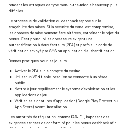
rendant les attaques de type man‑in‑the‑middle beaucoup plus
difficiles.
Le processus de validation du cashback repose sur la
traçabilité des mises. Si la sécurité du canal est compromise,
les données de mise peuvent être altérées, entraînant le rejet du
bonus. C’est pourquoi les opérateurs exigent une
authentification à deux facteurs (2FA) et parfois un code de
vérification envoyé par SMS ou application d’authentification.
Bonnes pratiques pour les joueurs
Activer le 2FA sur le compte du casino.
Utiliser un VPN fiable lorsqu’on se connecte à un réseau
public.
Mettre à jour régulièrement le système d’exploitation et les
applications de jeu.
Vérifier les signatures d’application (Google Play Protect ou
App Store) avant l’installation.
Les autorités de régulation, comme l’ARJEL, imposent des
exigences strictes de conformité pour les bonus cashback afin