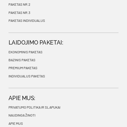
PAKETAS NR.2
PAKETAS NR.3
PAKETAS INDIVIDUALUS
LAIDOJIMO PAKETAI:
EKONOMINIS PAKETAS
BAZINIS PAKETAS
PREMIUM PAKETAS
INDIVIDUALUS PAKETAS
APIE MUS:
PRIVATUMO POLITIKA IR SLAPUKAI
NAUDINGA ŽINOTI
APIE MUS