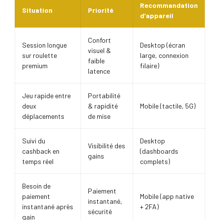
Recommandation
Situation
Priorité
d’appareil
Confort
Session longue
Desktop (écran
visuel &
sur roulette
large, connexion
faible
premium
filaire)
latence
Jeu rapide entre
Portabilité
deux
& rapidité
Mobile (tactile, 5G)
déplacements
de mise
Suivi du
Desktop
Visibilité des
cashback en
(dashboards
gains
temps réel
complets)
Besoin de
Paiement
paiement
Mobile (app native
instantané,
instantané après
+ 2FA)
sécurité
gain