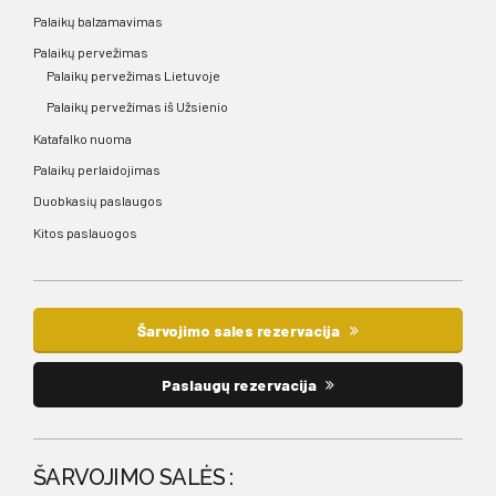
Palaikų balzamavimas
Palaikų pervežimas
Palaikų pervežimas Lietuvoje
Palaikų pervežimas iš Užsienio
Katafalko nuoma
Palaikų perlaidojimas
Duobkasių paslaugos
Kitos paslauogos
Šarvojimo sales rezervacija
Paslaugų rezervacija
ŠARVOJIMO SALĖS :