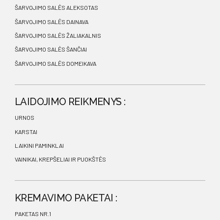
ŠARVOJIMO SALĖS ALEKSOTAS
ŠARVOJIMO SALĖS DAINAVA
ŠARVOJIMO SALĖS ŽALIAKALNIS
ŠARVOJIMO SALĖS ŠANČIAI
ŠARVOJIMO SALĖS DOMEIKAVA
LAIDOJIMO REIKMENYS :
URNOS
KARSTAI
LAIKINI PAMINKLAI
VAINIKAI, KREPŠELIAI IR PUOKŠTĖS
KREMAVIMO PAKETAI :
PAKETAS NR.1