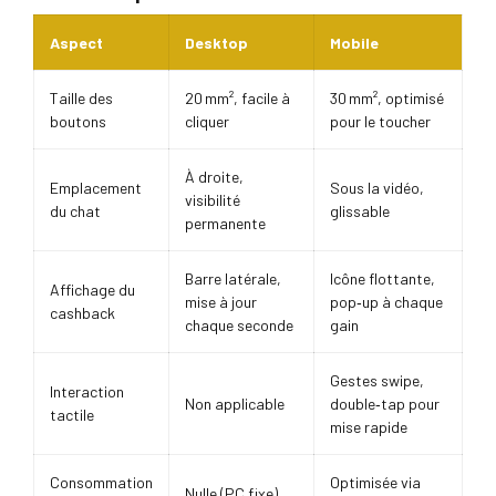
Aspect
Desktop
Mobile
Taille des
20 mm², facile à
30 mm², optimisé
boutons
cliquer
pour le toucher
À droite,
Emplacement
Sous la vidéo,
visibilité
du chat
glissable
permanente
Barre latérale,
Icône flottante,
Affichage du
mise à jour
pop‑up à chaque
cashback
chaque seconde
gain
Gestes swipe,
Interaction
Non applicable
double‑tap pour
tactile
mise rapide
Consommation
Optimisée via
Nulle (PC fixe)