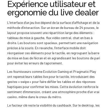
Expérience utilisateur et
ergonomie du live dealer
L’interface d’un jeu live dépend de la surface d’affichage et de la
méthode d’interaction. Sur un écran de bureau de 24 pouces, le
layout propose souvent une répartition large des éléments :
tableau de mise à gauche, flux vidéo central, chat en bas à
droite. Les boutons sont spacieux, permettant une navigation
précise à la souris. En revanche, l’interface mobile doit
réorganiser ces éléments pour le tactile, en regroupant la barre
de mise en bas de l’écran et en agrandissant les boutons de pari
pour éviter les erreurs de tapotement.
Les fournisseurs comme Evolution Gaming et Pragmatic Play
ont repensé leurs tables live pour le tactile, introduisant des
gestes « swipe » pour faire défiler les tables et des réponses
haptiques pour confirmer les mises. Cette évolution renforce le
sentiment d’immersion, créant une atmosphère proche d’un vrai
casino, même dans le creux du métro.
Le facteur clé reste la visibilité du cashback. Sur le desktop, les