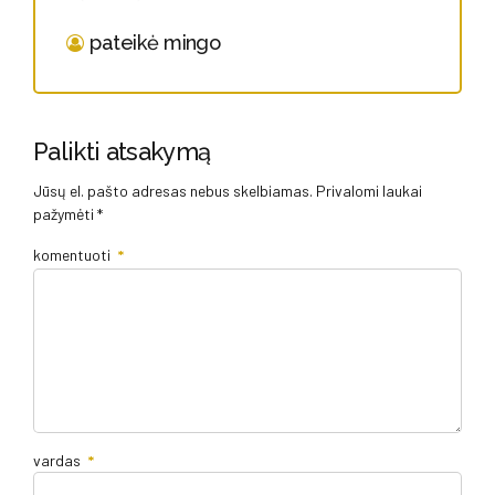
pateikė mingo
Palikti atsakymą
Jūsų el. pašto adresas nebus skelbiamas. Privalomi laukai
pažymėti *
komentuoti
*
vardas
*