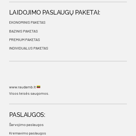
LAIDOJIMO PASLAUGŲ PAKETAI:
EKONOMINIS PAKETAS
BAZINIS PAKETAS
PREMIUM PAKETAS
INDIVIDUALUS PAKETAS
www.raudamb.lt
Visos teisės saugomos.
PASLAUGOS:
Šarvojimo paslaugos
Kremavimo paslaugos