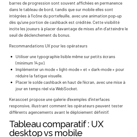
barres de progression sont souvent affichées en permanence
dans le tableau de bord, tandis que sur mobile elles sont
intégrées à l’icône du portefeuille, avec une animation pop‑up
dès qu’une portion de cashback est créditée. Cette visibilité
incite les joueurs à placer davantage de mises afin d’atteindre le
seuil de déclenchement du bonus.
Recommandations UX pour les opérateurs
Utiliser une typographie lisible même sur petits écrans
(minimum 14 px).
Implémenter un mode « light‑mode » et « dark‑mode » pour
réduire la fatigue visuelle.
Placer le solde cashback en haut de l’écran, avec une mise à
jour en temps réel via WebSocket.
Kerascoet propose une galerie d’exemples d’interfaces
responsive, illustrant comment les opérateurs peuvent tester
différents agencements avant le déploiement définitif.
Tableau comparatif : UX
desktop vs mobile