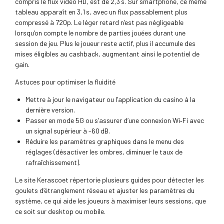
compris le flux vidéo HD, est de 2,3 s. Sur smartphone, ce même
tableau apparaît en 3,1 s, avec un flux passablement plus
compressé à 720p. Le léger retard n’est pas négligeable
lorsqu’on compte le nombre de parties jouées durant une
session de jeu. Plus le joueur reste actif, plus il accumule des
mises éligibles au cashback, augmentant ainsi le potentiel de
gain.
Astuces pour optimiser la fluidité
Mettre à jour le navigateur ou l’application du casino à la
dernière version.
Passer en mode 5G ou s’assurer d’une connexion Wi‑Fi avec
un signal supérieur à -60 dB.
Réduire les paramètres graphiques dans le menu des
réglages (désactiver les ombres, diminuer le taux de
rafraîchissement).
Le site Kerascoet répertorie plusieurs guides pour détecter les
goulets d’étranglement réseau et ajuster les paramètres du
système, ce qui aide les joueurs à maximiser leurs sessions, que
ce soit sur desktop ou mobile.