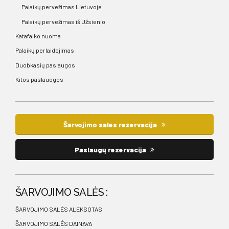
Palaikų pervežimas Lietuvoje
Palaikų pervežimas iš Užsienio
Katafalko nuoma
Palaikų perlaidojimas
Duobkasių paslaugos
Kitos paslauogos
Šarvojimo sales rezervacija
Paslaugų rezervacija
ŠARVOJIMO SALĖS :
ŠARVOJIMO SALĖS ALEKSOTAS
ŠARVOJIMO SALĖS DAINAVA