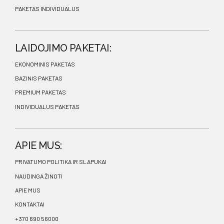
PAKETAS INDIVIDUALUS
LAIDOJIMO PAKETAI:
EKONOMINIS PAKETAS
BAZINIS PAKETAS
PREMIUM PAKETAS
INDIVIDUALUS PAKETAS
APIE MUS:
PRIVATUMO POLITIKA IR SLAPUKAI
NAUDINGA ŽINOTI
APIE MUS
KONTAKTAI
+370 690 56000