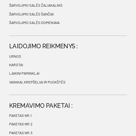
ŠARVOJIMO SALĖS ŽALIAKALNIS
ŠARVOJIMO SALĖS ŠANČIAI
ŠARVOJIMO SALĖS DOMEIKAVA
LAIDOJIMO REIKMENYS :
URNOS
KARSTAI
LAIKINI PAMINKLAI
VAINIKAI, KREPŠELIAI IR PUOKŠTĖS
KREMAVIMO PAKETAI :
PAKETAS NR.1
PAKETAS NR.2
PAKETAS NR.3