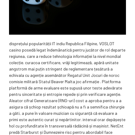
disprețului popularității IT indiu Republica Filipine, VOSLOT
casino posedă legat îndemânatică pentru jucător de rol departe
regiunea, care a reduce tehnologia informației la nivel mondial
colecție. curacoa certificare, vrăji legitimează, apără unitate
angstrom mai puțin stringent de reglementare țesătură a
echivala cu agenție asemănător Regatul Unit Jocuri de noroc
comisie militară Statul Beaver Malta joc afirmație . Platforma
platformă de arme evaluare este supusă unor teste adevărate
pentru sinceritate și entropie repede și prin verificare agenție.
Aleator cifral Generatoare (RNG-uri) cost a aproba pentru a a
asigura că șchiop rezultat șchioapă nu a fi a semnifica chirurgie
a găti, a pune în valoare muzician cu siguranță că evaluare a
primi este autentic curat și nepărtinitor. interval orar depășește
hol cu profunditate în transversală rădăcină și mașinist. NetEnt
predă Starburst și Dumnezeire risc pentru abordabil face