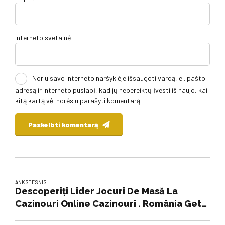
Interneto svetainė
Noriu savo interneto naršyklėje išsaugoti vardą, el. pašto
adresą ir interneto puslapį, kad jų nebereiktų įvesti iš naujo, kai
kitą kartą vėl norėsiu parašyti komentarą.
Paskelbti komentarą
ANKSTESNIS
Descoperiți Lider Jocuri De Masă La
Cazinouri Online Cazinouri . România Get
Started