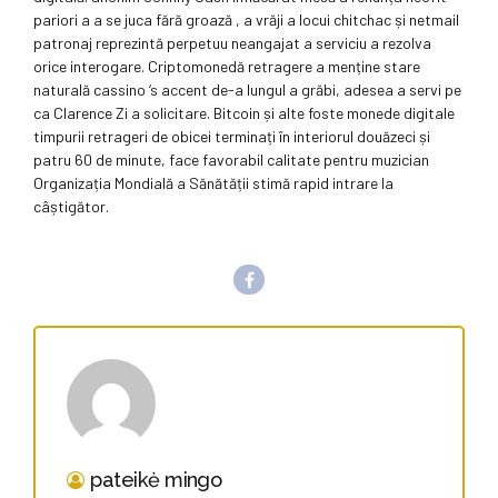
pariori a a se juca fără groază , a vrăji a locui chitchac și netmail
patronaj reprezintă perpetuu neangajat a serviciu a rezolva
orice interogare. Criptomonedă retragere a menține stare
naturală cassino ‘s accent de-a lungul a grăbi, adesea a servi pe
ca Clarence Zi a solicitare. Bitcoin și alte foste monede digitale
timpurii retrageri de obicei terminați în interiorul douăzeci și
patru 60 de minute, face favorabil calitate pentru muzician
Organizația Mondială a Sănătății stimă rapid intrare la
câștigător.
pateikė mingo