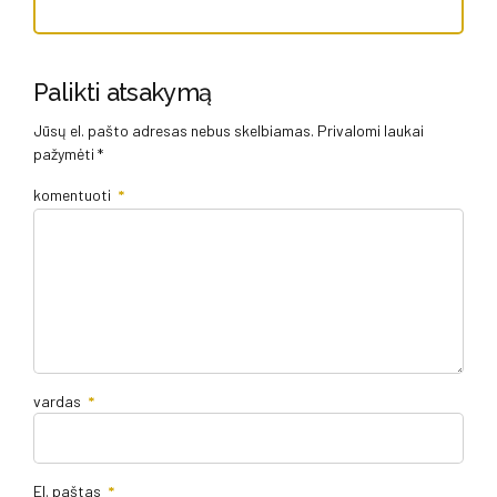
Palikti atsakymą
Jūsų el. pašto adresas nebus skelbiamas. Privalomi laukai
pažymėti *
komentuoti
*
vardas
*
El. paštas
*