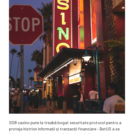
SG8 casino pune la treabă bogat securitate protocol pentru a
proteja histrion informații și tranzacții financiare : BetUS a se