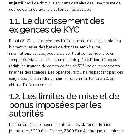
un justificatif de domicile et, dans certains cas, une preuve de
source de fonds avant d’autoriser les dépôts.
1.1. Le durcissement des
exigences de KYC
Depuis 2022, les procédures KYC ont intégré des technologies
biométriques et des bases de données anti‑fraude
internationales. Les joueurs doivent valider leur identité en
temps réel via une selfie et un scan de pièce d’identité, ce qui
réduit les fraudes de cartes volées de 30 % selon les rapports
internes des licences. Les opérateurs qui ne respectent pas ces
exigences risquent des amendes pouvant atteindre 5 % du
chiffre d’affaires annuel.
1.2. Les limites de mise et de
bonus imposées par les
autorités
Les autorités européennes ont fixé des plafonds de mise
journalière (2 000 € en France, 3 500 € en Allemagne) et limité les