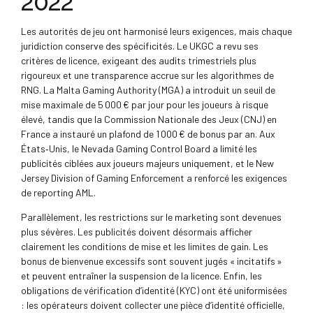
2022
Les autorités de jeu ont harmonisé leurs exigences, mais chaque
juridiction conserve des spécificités. Le UKGC a revu ses
critères de licence, exigeant des audits trimestriels plus
rigoureux et une transparence accrue sur les algorithmes de
RNG. La Malta Gaming Authority (MGA) a introduit un seuil de
mise maximale de 5 000 € par jour pour les joueurs à risque
élevé, tandis que la Commission Nationale des Jeux (CNJ) en
France a instauré un plafond de 1 000 € de bonus par an. Aux
États‑Unis, le Nevada Gaming Control Board a limité les
publicités ciblées aux joueurs majeurs uniquement, et le New
Jersey Division of Gaming Enforcement a renforcé les exigences
de reporting AML.
Parallèlement, les restrictions sur le marketing sont devenues
plus sévères. Les publicités doivent désormais afficher
clairement les conditions de mise et les limites de gain. Les
bonus de bienvenue excessifs sont souvent jugés « incitatifs »
et peuvent entraîner la suspension de la licence. Enfin, les
obligations de vérification d’identité (KYC) ont été uniformisées
: les opérateurs doivent collecter une pièce d’identité officielle,