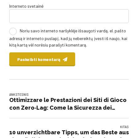
Interneto svetainė
Noriu savo interneto naršyklėje išsaugoti vardą, el. pašto
adresą ir interneto puslapį, kad jų nebereiktų įvesti iš naujo, kai
kitą kartą vėl norėsiu parašyti komentarą.
Paskelbti komentarą
ANKSTESNIS
Ottimizzare le Prestazioni dei Siti di Gioco
con Zero‑Lag: Come la Sicurezza dei
Pagamenti e il Cashback Influenzano
l’Esperienza Utente
KITAS
10 unverzichtbare Tipps, um das Beste aus