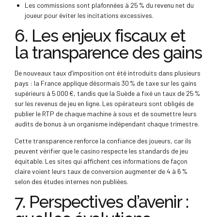
Les commissions sont plafonnées à 25 % du revenu net du
joueur pour éviter les incitations excessives.
6. Les enjeux fiscaux et
la transparence des gains
De nouveaux taux d’imposition ont été introduits dans plusieurs
pays : la France applique désormais 30 % de taxe sur les gains
supérieurs à 5 000 €, tandis que la Suède a fixé un taux de 25 %
sur les revenus de jeu en ligne. Les opérateurs sont obligés de
publier le RTP de chaque machine à sous et de soumettre leurs
audits de bonus à un organisme indépendant chaque trimestre.
Cette transparence renforce la confiance des joueurs, car ils
peuvent vérifier que le casino respecte les standards de jeu
équitable. Les sites qui affichent ces informations de façon
claire voient leurs taux de conversion augmenter de 4 à 6 %
selon des études internes non publiées.
7. Perspectives d’avenir :