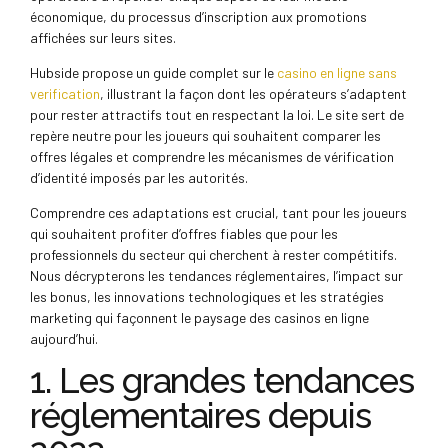
économique, du processus d’inscription aux promotions
affichées sur leurs sites.
Hubside propose un guide complet sur le
casino en ligne sans
verification
, illustrant la façon dont les opérateurs s’adaptent
pour rester attractifs tout en respectant la loi. Le site sert de
repère neutre pour les joueurs qui souhaitent comparer les
offres légales et comprendre les mécanismes de vérification
d’identité imposés par les autorités.
Comprendre ces adaptations est crucial, tant pour les joueurs
qui souhaitent profiter d’offres fiables que pour les
professionnels du secteur qui cherchent à rester compétitifs.
Nous décrypterons les tendances réglementaires, l’impact sur
les bonus, les innovations technologiques et les stratégies
marketing qui façonnent le paysage des casinos en ligne
aujourd’hui.
1. Les grandes tendances
réglementaires depuis