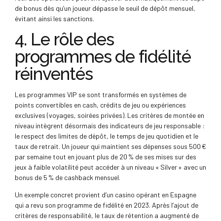
de bonus dès qu’un joueur dépasse le seuil de dépôt mensuel,
évitant ainsi les sanctions.
4. Le rôle des
programmes de fidélité
réinventés
Les programmes VIP se sont transformés en systèmes de
points convertibles en cash, crédits de jeu ou expériences
exclusives (voyages, soirées privées). Les critères de montée en
niveau intègrent désormais des indicateurs de jeu responsable :
le respect des limites de dépôt, le temps de jeu quotidien et le
taux de retrait. Un joueur qui maintient ses dépenses sous 500 €
par semaine tout en jouant plus de 20 % de ses mises sur des
jeux à faible volatilité peut accéder à un niveau « Silver » avec un
bonus de 5 % de cashback mensuel.
Un exemple concret provient d’un casino opérant en Espagne
qui a revu son programme de fidélité en 2023. Après l’ajout de
critères de responsabilité, le taux de rétention a augmenté de