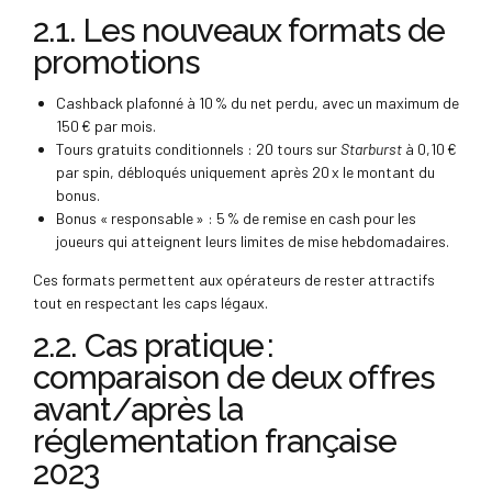
2.1. Les nouveaux formats de
promotions
Cashback plafonné à 10 % du net perdu, avec un maximum de
150 € par mois.
Tours gratuits conditionnels : 20 tours sur
Starburst
à 0,10 €
par spin, débloqués uniquement après 20 x le montant du
bonus.
Bonus « responsable » : 5 % de remise en cash pour les
joueurs qui atteignent leurs limites de mise hebdomadaires.
Ces formats permettent aux opérateurs de rester attractifs
tout en respectant les caps légaux.
2.2. Cas pratique :
comparaison de deux offres
avant/après la
réglementation française
2023