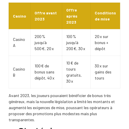
Offre
Offre avant
Conditions
Casino
après
2023
de mise
2023
200 %
100 %
20 x sur
Casino
jusqu’à
jusqu’à
bonus +
A
500 €, 20 x
200 €, 30 x
dépôt
10 € de
100 € de
30 x sur
Casino
tours
bonus sans
gains des
B
gratuits,
dépôt, 40 x
tours
30 x
Avant 2023, les joueurs pouvaient bénéficier de bonus très
généreux, mais la nouvelle législation a limité les montants et
augmenté les exigences de mise, poussant les opérateurs à
proposer des promotions plus modestes mais plus
transparentes.