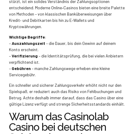
stürzt, ist ein solides Verständnis der Zahlungsoptionen
entscheidend. Moderne Online‑Casinos bieten eine breite Palette
von Methoden – von klassischen Banküberweisungen über
Kredit‑ und Debitkarten bis hin zu E‑Wallets und
Kryptowährungen.
Wichtige Begriffe
:
–
Auszahlungszeit
– die Dauer, bis dein Gewinn auf deinem
Konto erscheint.
–
Verifizierung
– die Identitätsprüfung, die bei vielen Anbietern
verpflichtend ist.
–
Gebühren
– manche Zahlungswege erheben eine kleine
Servicegebühr.
Ein schneller und sicherer Zahlungsverkehr erhöht nicht nur den
Spielspaß, er reduziert auch das Risiko von Fehlbuchungen und
Betrug. Achte deshalb immer darauf, dass das Casino über eine
gültige Lizenz verfügt und strenge Sicherheitsstandards einhält.
Warum das Casinolab
Casino bei deutschen