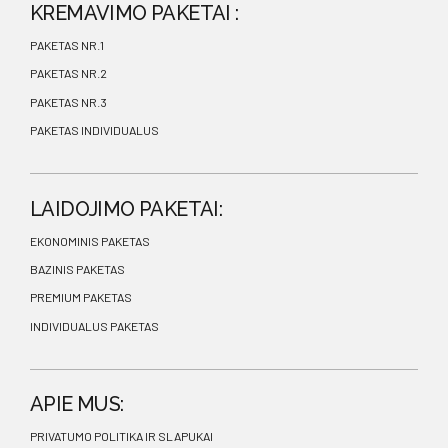
KREMAVIMO PAKETAI :
PAKETAS NR.1
PAKETAS NR.2
PAKETAS NR.3
PAKETAS INDIVIDUALUS
LAIDOJIMO PAKETAI:
EKONOMINIS PAKETAS
BAZINIS PAKETAS
PREMIUM PAKETAS
INDIVIDUALUS PAKETAS
APIE MUS:
PRIVATUMO POLITIKA IR SLAPUKAI