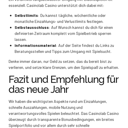
essenziell. Casinolab Casino unterstützt dich dabei mit:
Selbstlimits
: Du kannst tägliche, wöchentliche oder
monatliche Einzahlungs‑ und Verlustlimits festlegen.
Selbstausschluss
: Auf Wunsch kannst du dich für einen
definierten Zeitraum komplett vom Spielbetrieb sperren
lassen.
Informationsmaterial
: Auf der Seite findest du Links zu
Beratungsstellen und Tipps zum Umgang mit Spielsucht.
Denke immer daran, nur Geld zu setzen, das du bereit bist zu
verlieren, und setze klare Grenzen, um den Spielspaß zu erhalten.
Fazit und Empfehlung für
das neue Jahr
Wir haben die wichtigsten Aspekte rund um Einzahlungen,
schnelle Auszahlungen, mobile Nutzung und
verantwortungsvolles Spielen beleuchtet. Das Casinolab Casino
überzeugt durch transparente Bonusbedingungen, ein breites
Spielportfolio und vor allem durch sehr schnelle