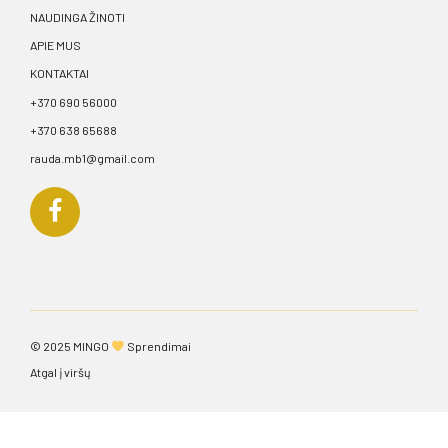
NAUDINGA ŽINOTI
APIE MUS
KONTAKTAI
+370 690 56000
+370 638 65688
rauda.mb1@gmail.com
© 2025
MINGO
Sprendimai
Atgal į viršų