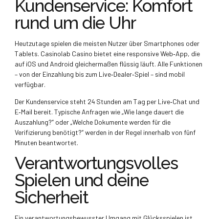
Kundenservice: Komfort
rund um die Uhr
Heutzutage spielen die meisten Nutzer über Smartphones oder
Tablets. Casinolab Casino bietet eine responsive Web‑App, die
auf iOS und Android gleichermaßen flüssig läuft. Alle Funktionen
– von der Einzahlung bis zum Live‑Dealer‑Spiel – sind mobil
verfügbar.
Der Kundenservice steht 24 Stunden am Tag per Live‑Chat und
E‑Mail bereit. Typische Anfragen wie „Wie lange dauert die
Auszahlung?“ oder „Welche Dokumente werden für die
Verifizierung benötigt?“ werden in der Regel innerhalb von fünf
Minuten beantwortet.
Verantwortungsvolles
Spielen und deine
Sicherheit
Ein verantwortungsbewusster Umgang mit Glücksspielen ist