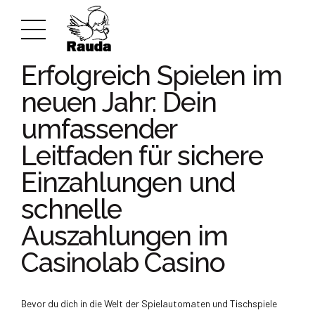
UNCATEGORIZED
Erfolgreich Spielen im
neuen Jahr: Dein
umfassender
Leitfaden für sichere
Einzahlungen und
schnelle
Auszahlungen im
Casinolab Casino
Bevor du dich in die Welt der Spielautomaten und Tischspiele