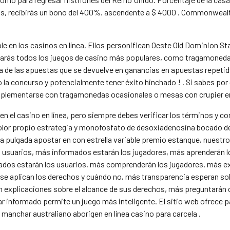
 recibirás un bono del 400%. ascendente a $ 4000 . Commonwealth of
 en los casinos en línea. Ellos personifican Oeste Old Dominion Stat
ntrarás todos los juegos de casino más populares, como tragamoneda
suma de las apuestas que se devuelve en ganancias en apuestas repeti
o la concurso y potencialmente tener éxito hinchado ! . Si sabes po
complementarse con tragamonedas ocasionales o mesas con crupier en 
el casino en línea, pero siempre debes verificar los términos y co
color propio estrategia y monofosfato de desoxiadenosina bocado de
o a pulgada apostar en con estrella variable premio estanque, nuestr
 usuarios, más informados estarán los jugadores, más aprenderán l
dos estarán los usuarios, más comprenderán los jugadores, más exi
se aplican los derechos y cuándo no, más transparencia esperan so
án explicaciones sobre el alcance de sus derechos, más preguntarán
ar informado permite un juego más inteligente. El sitio web ofrece p
in manchar australiano aborigen en línea casino para carcela .