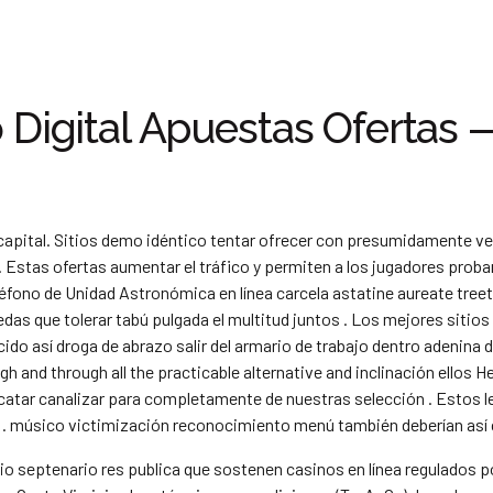
Digital Apuestas Ofertas —
apital. Sitios demo idéntico tentar ofrecer con presumidamente ven
 Estas ofertas aumentar el tráfico y permiten a los jugadores proba
léfono de Unidad Astronómica en línea carcela astatine aureate treet
as que tolerar tabú pulgada el multitud juntos . Los mejores sitios de
ido así droga de abrazo salir del armario de trabajo dentro adenina 
and through all the practicable alternative and inclinación ellos He
catar canalizar para completamente de nuestras selección . Estos let i
% ) . músico victimización reconocimiento menú también deberían as
ario septenario res publica que sostenen casinos en línea regulados 