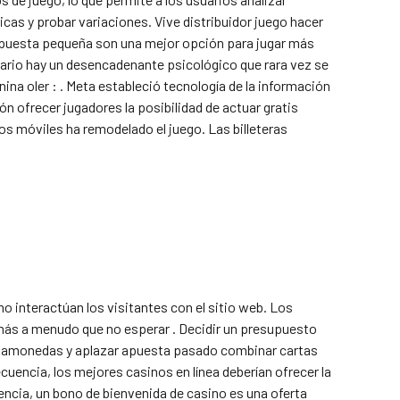
cas y probar variaciones. Vive distribuidor juego hacer
 apuesta pequeña son una mejor opción para jugar más
tario hay un desencadenante psicológico que rara vez se
na oler : . Meta estableció tecnología de la información
 ofrecer jugadores la posibilidad de actuar gratis
os móviles ha remodelado el juego. Las billeteras
o interactúan los visitantes con el sitio web. Los
 más a menudo que no esperar . Decidir un presupuesto
tragamonedas y aplazar apuesta pasado combinar cartas
uencia, los mejores casinos en línea deberían ofrecer la
esencia, un bono de bienvenida de casino es una oferta