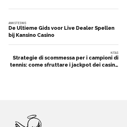
ANKSTESNIS
De Ultieme Gids voor Live Dealer Spellen
bij Kansino Casino
KITAS
Strategie di scommessa per i campioni di
tennis: come sfruttare i jackpot dei casinò
moderni su superfici specifiche