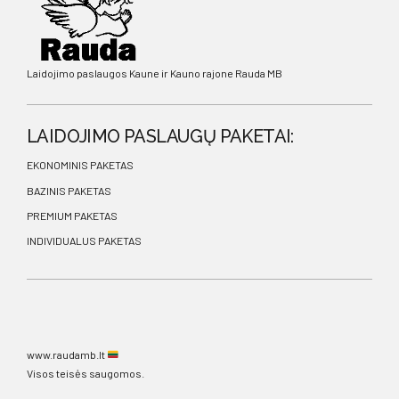
Laidojimo paslaugos Kaune ir Kauno rajone Rauda MB
LAIDOJIMO PASLAUGŲ PAKETAI:
EKONOMINIS PAKETAS
BAZINIS PAKETAS
PREMIUM PAKETAS
INDIVIDUALUS PAKETAS
www.raudamb.lt
Visos teisės saugomos.