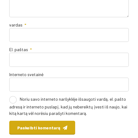
vardas
*
El. paštas
*
Interneto svetainė
Noriu savo interneto naršyklėje išsaugoti vardą, el. pašto
adresą ir interneto puslapį, kad jų nebereiktų įvesti iš naujo, kai
kitą kartą vėl norėsiu parašyti komentarą.
Paskelbti komentarą