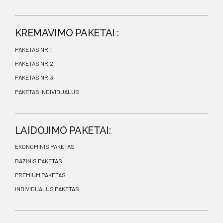
KREMAVIMO PAKETAI :
PAKETAS NR.1
PAKETAS NR.2
PAKETAS NR.3
PAKETAS INDIVIDUALUS
LAIDOJIMO PAKETAI:
EKONOMINIS PAKETAS
BAZINIS PAKETAS
PREMIUM PAKETAS
INDIVIDUALUS PAKETAS