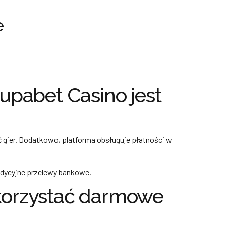
e
upabet Casino jest
ć gier. Dodatkowo, platforma obsługuje płatności w
radycyjne przelewy bankowe.
korzystać darmowe