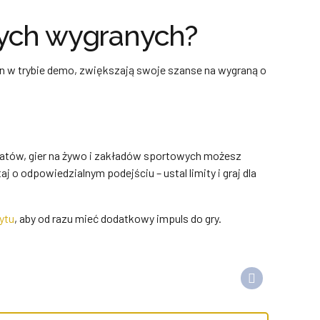
ych wygranych?
zin w trybie demo, zwiększają swoje szanse na wygraną o
omatów, gier na żywo i zakładów sportowych możesz
j o odpowiedzialnym podejściu – ustal limity i graj dla
ytu
, aby od razu mieć dodatkowy impuls do gry.