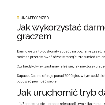
UNCATEGORIZED
Jak wykorzystać darmo
graczem
Darmowe gry to doskonały sposób na poznanie zasad, me
możesz przetestować różne strategie, zrozumieć zmiennoś
Czy kiedykolwiek zastanawiałeś się, jak niektórzy gra
Supabet Casino oferuje ponad 3000 gier, w tym setki sl
budować pewność siebie.
Jak uruchomić tryb 
Zarejestruj się – proces rejestracji trwa kilka minu