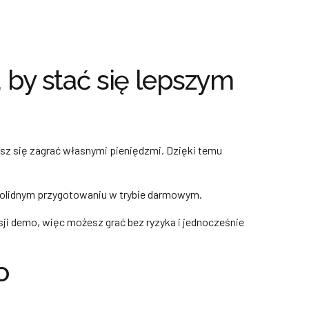
by stać się lepszym
sz się zagrać własnymi pieniędzmi. Dzięki temu
 solidnym przygotowaniu w trybie darmowym.
sji demo, więc możesz grać bez ryzyka i jednocześnie
o