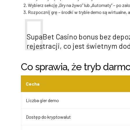
Wybierz sekcję „Gry na żywo” lub „Automaty” – po za
Rozpocznij grę – środki w trybie demo są wirtualne, 
SupaBet Casino bonus bez depo
rejestracji, co jest świetnym d
Co sprawia, że tryb darm
Cecha
Liczba gier demo
Dostęp do kryptowalut