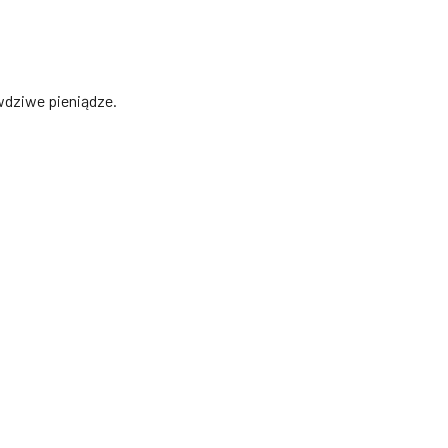
wdziwe pieniądze.