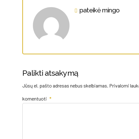
pateikė mingo
Palikti atsakymą
Jūsų el. pašto adresas nebus skelbiamas. Privalomi lauk
komentuoti
*