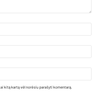
 kai kitą kartą vėl norėsiu parašyti komentarą.