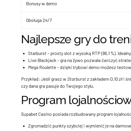
Bonusy w demo
Obsługa 24/7
Najlepsze gry do tre
Starburst – prosty slot z wysoką RTP (96,1 %). Idea
Live Blackjack – gra na żywo pozwala ćwiczyć stra
Mega Roulette – dzięki trybowi demo możesz testow
Przykład: Jeśli grasz w
Starburst
z zakładem 0,10 zł i ś
czy dana gra pasuje do Twojego stylu.
Program lojalnościow
Supabet Casino posiada rozbudowany program lojalności
Zgromadzić punkty szybciej i wymienić je na darmowe