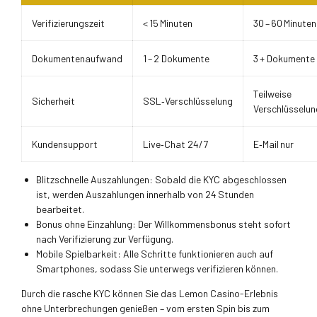
Verifizierungszeit
< 15 Minuten
30 – 60 Minuten
Dokumentenaufwand
1 – 2 Dokumente
3 + Dokumente
Teilweise
Sicherheit
SSL‑Verschlüsselung
Verschlüsselun
Kundensupport
Live‑Chat 24/7
E‑Mail nur
Blitzschnelle Auszahlungen: Sobald die KYC abgeschlossen
ist, werden Auszahlungen innerhalb von 24 Stunden
bearbeitet.
Bonus ohne Einzahlung: Der Willkommensbonus steht sofort
nach Verifizierung zur Verfügung.
Mobile Spielbarkeit: Alle Schritte funktionieren auch auf
Smartphones, sodass Sie unterwegs verifizieren können.
Durch die rasche KYC können Sie das Lemon Casino-Erlebnis
ohne Unterbrechungen genießen – vom ersten Spin bis zum