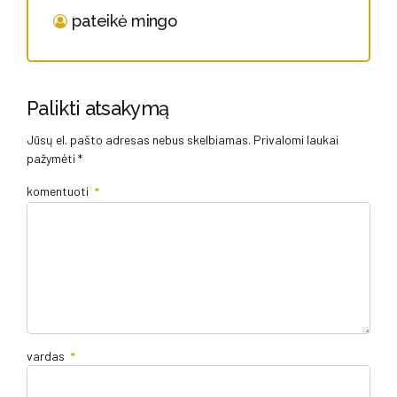
pateikė mingo
Palikti atsakymą
Jūsų el. pašto adresas nebus skelbiamas. Privalomi laukai
pažymėti *
komentuoti
*
vardas
*