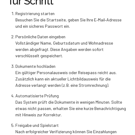
für Schritt
Registrierung starten
Besuchen Sie die Startseite, geben Sie Ihre E‑Mail‑Adresse
und ein sicheres Passwort ein.
Persönliche Daten eingeben
Vollständiger Name, Geburtsdatum und Wohnadresse
werden abgefragt. Diese Angaben werden sofort
verschlüsselt gespeichert.
Dokumente hochladen
Ein gültiger Personalausweis oder Reisepass reicht aus.
Zusätzlich kann ein aktueller Lichtbildausweis für die
Adresse verlangt werden (z. B. eine Stromrechnung).
Automatisierte Prüfung
Das System prüft die Dokumente in wenigen Minuten. Sollte
etwas nicht passen, erhalten Sie eine kurze Benachrichtigung
mit Hinweis zur Korrektur.
Freigabe und Spielstart
Nach erfolgreicher Verifizierung können Sie Einzahlungen