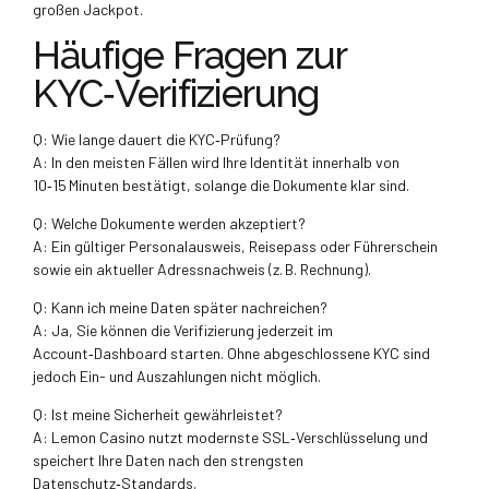
großen Jackpot.
Häufige Fragen zur
KYC‑Verifizierung
Q: Wie lange dauert die KYC‑Prüfung?
A: In den meisten Fällen wird Ihre Identität innerhalb von
10‑15 Minuten bestätigt, solange die Dokumente klar sind.
Q: Welche Dokumente werden akzeptiert?
A: Ein gültiger Personalausweis, Reisepass oder Führerschein
sowie ein aktueller Adressnachweis (z. B. Rechnung).
Q: Kann ich meine Daten später nachreichen?
A: Ja, Sie können die Verifizierung jederzeit im
Account‑Dashboard starten. Ohne abgeschlossene KYC sind
jedoch Ein- und Auszahlungen nicht möglich.
Q: Ist meine Sicherheit gewährleistet?
A: Lemon Casino nutzt modernste SSL‑Verschlüsselung und
speichert Ihre Daten nach den strengsten
Datenschutz‑Standards.