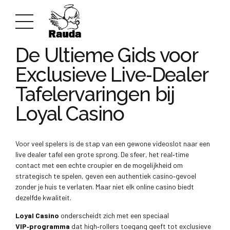
UNCATEGORIZED
De Ultieme Gids voor
Exclusieve Live‑Dealer
Tafelervaringen bij
Loyal Casino
Voor veel spelers is de stap van een gewone videoslot naar een
live dealer tafel een grote sprong. De sfeer, het real‑time
contact met een echte croupier en de mogelijkheid om
strategisch te spelen, geven een authentiek casino‑gevoel
zonder je huis te verlaten. Maar niet elk online casino biedt
dezelfde kwaliteit.
Loyal Casino
onderscheidt zich met een speciaal
VIP‑programma
dat high‑rollers toegang geeft tot exclusieve