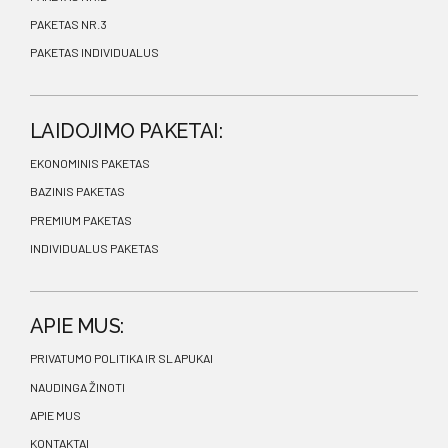
PAKETAS NR.3
PAKETAS INDIVIDUALUS
LAIDOJIMO PAKETAI:
EKONOMINIS PAKETAS
BAZINIS PAKETAS
PREMIUM PAKETAS
INDIVIDUALUS PAKETAS
APIE MUS:
PRIVATUMO POLITIKA IR SLAPUKAI
NAUDINGA ŽINOTI
APIE MUS
KONTAKTAI