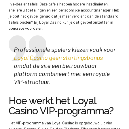
live‑dealer tafels. Deze tafels hebben hogere inzetlimieten,
snellere uitbetalingen en een persoonlijke accountmanager. Heb
je ooit het gevoel gehad dat je meer verdient dan de standaard
tafels bieden? Bij Loyal Casino kun je dat gevoel omzetten in
concrete voordelen.
Professionele spelers kiezen vaak voor
Loyal Casino geen stortingsbonus
omdat de site een betrouwbaar
platform combineert met een royale
VIP‑structuur.
Hoe werkt het Loyal
Casino VIP‑programma?
Het VIP‑programma van Loyal Casino is opgebouwd uit vier
niveaus: Bronze, Silver, Gold en Platinum. Elke stap brengt extra