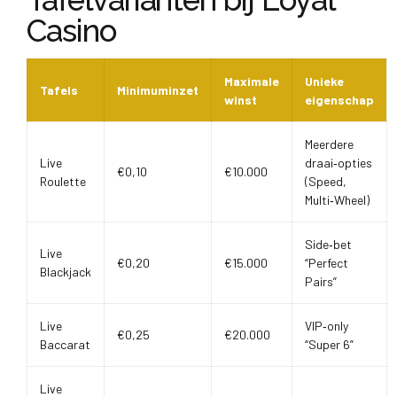
Casino
Maximale
Unieke
Tafels
Minimuminzet
winst
eigenschap
Meerdere
Live
draai‑opties
€0,10
€10.000
Roulette
(Speed,
Multi‑Wheel)
Side‑bet
Live
€0,20
€15.000
“Perfect
Blackjack
Pairs”
Live
VIP‑only
€0,25
€20.000
Baccarat
“Super 6”
Live