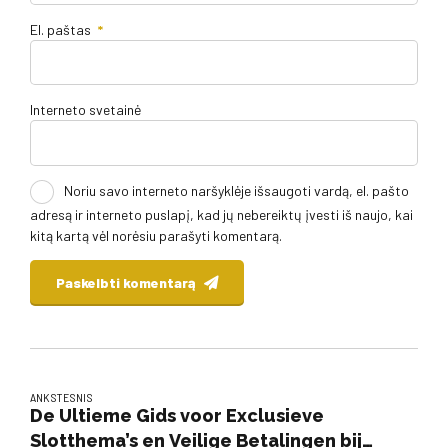
El. paštas
*
Interneto svetainė
Noriu savo interneto naršyklėje išsaugoti vardą, el. pašto
adresą ir interneto puslapį, kad jų nebereiktų įvesti iš naujo, kai
kitą kartą vėl norėsiu parašyti komentarą.
Paskelbti komentarą
ANKSTESNIS
De Ultieme Gids voor Exclusieve
Slotthema’s en Veilige Betalingen bij