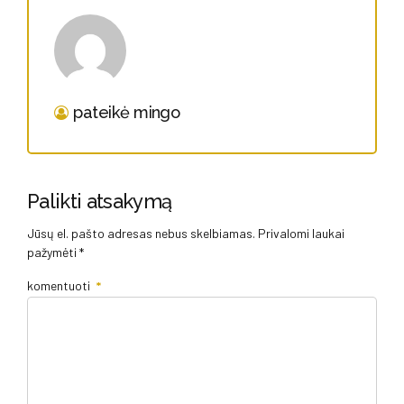
pateikė mingo
Palikti atsakymą
Jūsų el. pašto adresas nebus skelbiamas. Privalomi laukai
pažymėti *
komentuoti
*