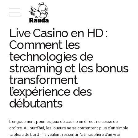
UNCATEGORIZED
Live Casino en HD :
Comment les
technologies de
streaming et les bonus
transforment
l’expérience des
débutants
L’engouement pour les jeux de casino en direct ne cesse de
croître. Aujourd’hui, les joueurs ne se contentent plus d’un simple
tableau de bord : ils veulent ressentir l’atmosphère d’un vrai