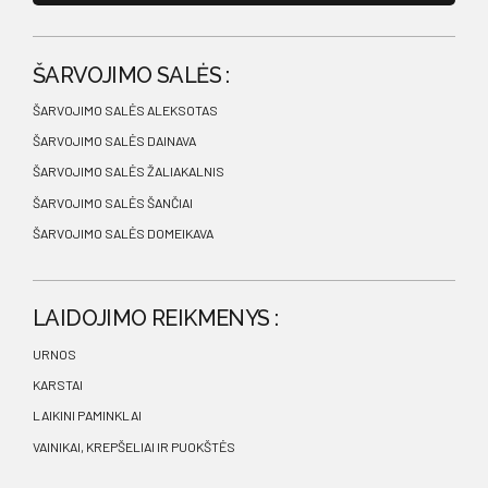
ŠARVOJIMO SALĖS :
ŠARVOJIMO SALĖS ALEKSOTAS
ŠARVOJIMO SALĖS DAINAVA
ŠARVOJIMO SALĖS ŽALIAKALNIS
ŠARVOJIMO SALĖS ŠANČIAI
ŠARVOJIMO SALĖS DOMEIKAVA
LAIDOJIMO REIKMENYS :
URNOS
KARSTAI
LAIKINI PAMINKLAI
VAINIKAI, KREPŠELIAI IR PUOKŠTĖS