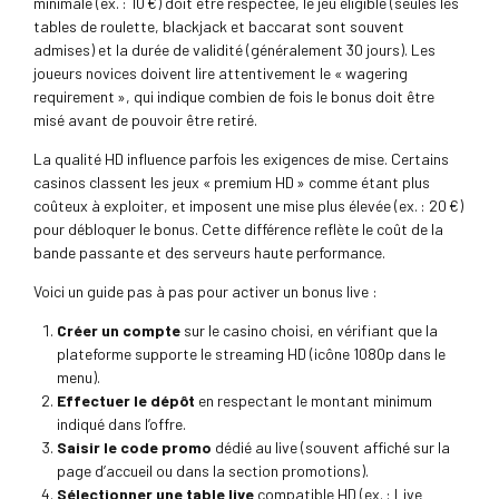
minimale (ex. : 10 €) doit être respectée, le jeu éligible (seules les
tables de roulette, blackjack et baccarat sont souvent
admises) et la durée de validité (généralement 30 jours). Les
joueurs novices doivent lire attentivement le « wagering
requirement », qui indique combien de fois le bonus doit être
misé avant de pouvoir être retiré.
La qualité HD influence parfois les exigences de mise. Certains
casinos classent les jeux « premium HD » comme étant plus
coûteux à exploiter, et imposent une mise plus élevée (ex. : 20 €)
pour débloquer le bonus. Cette différence reflète le coût de la
bande passante et des serveurs haute performance.
Voici un guide pas à pas pour activer un bonus live :
Créer un compte
sur le casino choisi, en vérifiant que la
plateforme supporte le streaming HD (icône 1080p dans le
menu).
Effectuer le dépôt
en respectant le montant minimum
indiqué dans l’offre.
Saisir le code promo
dédié au live (souvent affiché sur la
page d’accueil ou dans la section promotions).
Sélectionner une table live
compatible HD (ex. : Live