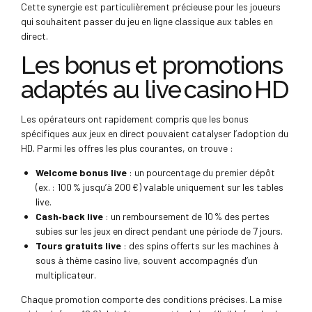
Cette synergie est particulièrement précieuse pour les joueurs
qui souhaitent passer du jeu en ligne classique aux tables en
direct.
Les bonus et promotions
adaptés au live casino HD
Les opérateurs ont rapidement compris que les bonus
spécifiques aux jeux en direct pouvaient catalyser l’adoption du
HD. Parmi les offres les plus courantes, on trouve :
Welcome bonus live
: un pourcentage du premier dépôt
(ex. : 100 % jusqu’à 200 €) valable uniquement sur les tables
live.
Cash‑back live
: un remboursement de 10 % des pertes
subies sur les jeux en direct pendant une période de 7 jours.
Tours gratuits live
: des spins offerts sur les machines à
sous à thème casino live, souvent accompagnés d’un
multiplicateur.
Chaque promotion comporte des conditions précises. La mise