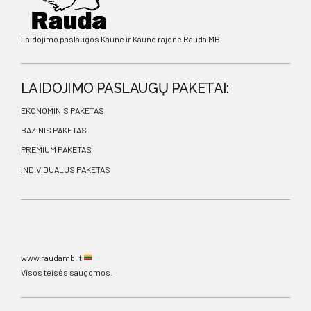
Laidojimo paslaugos Kaune ir Kauno rajone Rauda MB
LAIDOJIMO PASLAUGŲ PAKETAI:
EKONOMINIS PAKETAS
BAZINIS PAKETAS
PREMIUM PAKETAS
INDIVIDUALUS PAKETAS
www.raudamb.lt
Visos teisės saugomos.