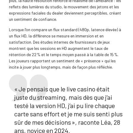
plus, la haute résolution renforce le réalisme de l’ambiance : les
reflets des lumières du studio, le mouvement des jetons et les
expressions faciales du dealer deviennent perceptibles, créant
un sentiment de confiance.
Lorsque l’on compare un flux standard (480p, latence élevée) à
un flux HD, la différence se mesure en immersion et en
satisfaction. Des études internes de fournisseurs de jeux
montrent que les sessions en HD augmentent le taux de
rétention de 22 % et le temps moyen passé à la table de 15 %.
Les joueurs rapportent un sentiment de « présence » qui les
incite à jouer plus longtemps, mais de façon plus réfléchie.
« Je pensais que le live casino était
juste du streaming, mais dès que j’ai
testé la version HD, j’ai pu lire chaque
carte sans effort et je me suis senti plus
sûr de mes décisions », raconte Léa, 28
ans, novice en 2024.