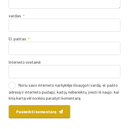
vardas
*
El. paštas
*
Interneto svetainė
Noriu savo interneto naršyklėje išsaugoti vardą, el. pašto
adresą ir interneto puslapį, kad jų nebereiktų įvesti iš naujo, kai
kitą kartą vėl norėsiu parašyti komentarą.
Paskelbti komentarą