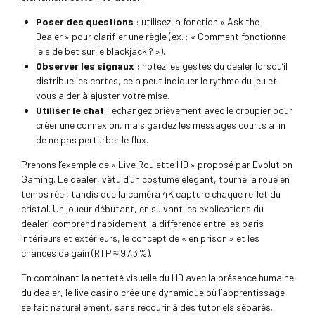
Poser des questions
: utilisez la fonction « Ask the
Dealer » pour clarifier une règle (ex. : « Comment fonctionne
le side bet sur le blackjack ? »).
Observer les signaux
: notez les gestes du dealer lorsqu’il
distribue les cartes, cela peut indiquer le rythme du jeu et
vous aider à ajuster votre mise.
Utiliser le chat
: échangez brièvement avec le croupier pour
créer une connexion, mais gardez les messages courts afin
de ne pas perturber le flux.
Prenons l’exemple de « Live Roulette HD » proposé par Evolution
Gaming. Le dealer, vêtu d’un costume élégant, tourne la roue en
temps réel, tandis que la caméra 4K capture chaque reflet du
cristal. Un joueur débutant, en suivant les explications du
dealer, comprend rapidement la différence entre les paris
intérieurs et extérieurs, le concept de « en prison » et les
chances de gain (RTP ≈ 97,3 %).
En combinant la netteté visuelle du HD avec la présence humaine
du dealer, le live casino crée une dynamique où l’apprentissage
se fait naturellement, sans recourir à des tutoriels séparés.